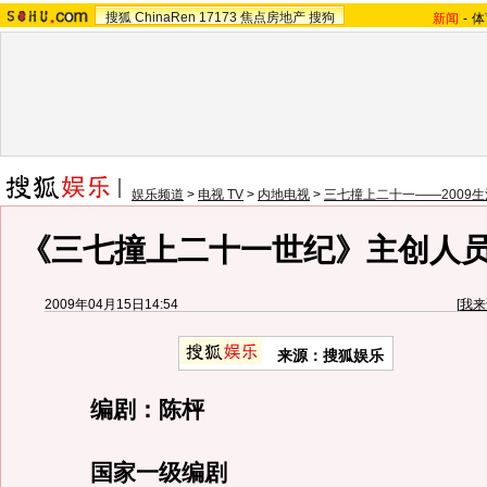
搜狐
ChinaRen
17173
焦点房地产
搜狗
新闻
-
体
娱乐频道
>
电视 TV
>
内地电视
>
三七撞上二十一——2009
《三七撞上二十一世纪》主创人
2009年04月15日14:54
[
我来
来源：
搜狐娱乐
编剧：陈枰
国家一级编剧