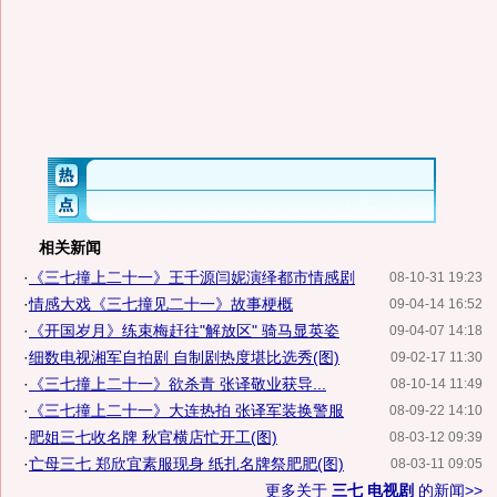
相关新闻
·
《三七撞上二十一》王千源闫妮演绎都市情感剧
08-10-31 19:23
·
情感大戏《三七撞见二十一》故事梗概
09-04-14 16:52
·
《开国岁月》练束梅赶往"解放区" 骑马显英姿
09-04-07 14:18
·
细数电视湘军自拍剧 自制剧热度堪比选秀(图)
09-02-17 11:30
·
《三七撞上二十一》欲杀青 张译敬业获导...
08-10-14 11:49
·
《三七撞上二十一》大连热拍 张译军装换警服
08-09-22 14:10
·
肥姐三七收名牌 秋官横店忙开工(图)
08-03-12 09:39
·
亡母三七 郑欣宜素服现身 纸扎名牌祭肥肥(图)
08-03-11 09:05
更多关于
三七 电视剧
的新闻>>