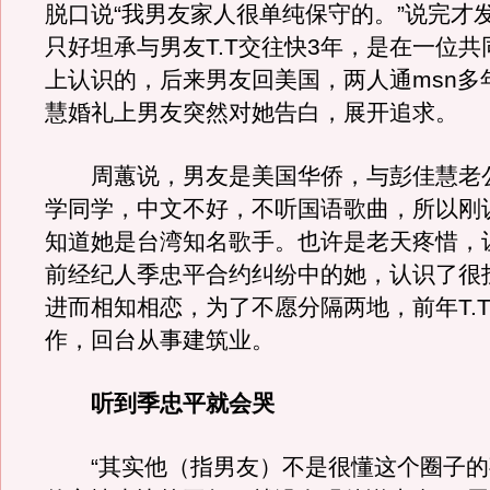
脱口说“我男友家人很单纯保守的。”说完才
只好坦承与男友T.T交往快3年，是在一位
上认识的，后来男友回美国，两人通msn多
慧婚礼上男友突然对她告白，展开追求。
周蕙说，男友是美国华侨，与彭佳慧老公St
学同学，中文不好，不听国语歌曲，所以刚
知道她是台湾知名歌手。也许是老天疼惜，
前经纪人季忠平合约纠纷中的她，认识了很投
进而相知相恋，为了不愿分隔两地，前年T.
作，回台从事建筑业。
听到季忠平就会哭
“其实他（指男友）不是很懂这个圈子的