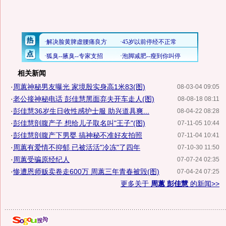
相关新闻
·
周蕙神秘男友曝光 家境殷实身高1米83(图)
08-03-04 09:05
·
老公接神秘电话 彭佳慧黑面弃夫开车走人(图)
08-08-18 08:11
·
彭佳慧36岁生日收性感护士服 助兴道具爽...
08-04-22 08:28
·
彭佳慧剖腹产子 想给儿子取名叫"王子"(图)
07-11-05 10:44
·
彭佳慧剖腹产下男婴 搞神秘不准好友拍照
07-11-04 10:41
·
周蕙有爱情不抑郁 已被活活"冷冻"了四年
07-10-30 11:50
·
周蕙受骗原经纪人
07-07-24 02:35
·
惨遭恩师贩卖卷走600万 周蕙三年青春被毁(图)
07-04-24 07:25
更多关于
周蕙 彭佳慧
的新闻>>