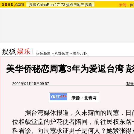
搜狐
ChinaRen
17173
焦点房地产
搜狗
新闻
-
体
娱乐频道
>
八卦频道
>
港台八卦
美华侨秘恋周蕙3年为爱返台湾 
2009年04月15日09:57
[
我来
来源：
北青网
据台湾媒体报道，久未露面的周蕙，日
位相貌堂堂的护花使者陪同，前往民权东路
科看诊。向周蕙求证男子是何人？她紧张得