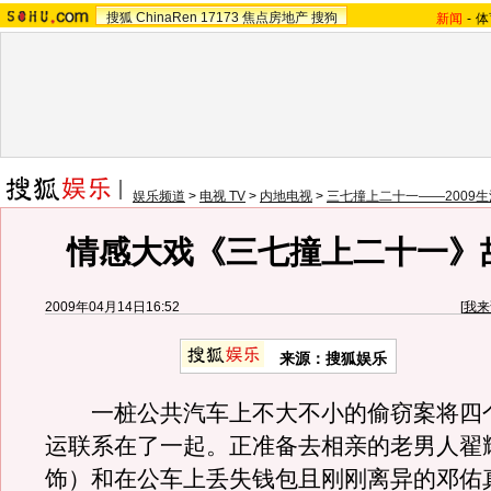
搜狐
ChinaRen
17173
焦点房地产
搜狗
新闻
-
体
娱乐频道
>
电视 TV
>
内地电视
>
三七撞上二十一——2009
情感大戏《三七撞上二十一》
2009年04月14日16:52
[
我来
来源：
搜狐娱乐
一桩公共汽车上不大不小的偷窃案将四
运联系在了一起。正准备去相亲的老男人翟
饰）和在公车上丢失钱包且刚刚离异的邓佑