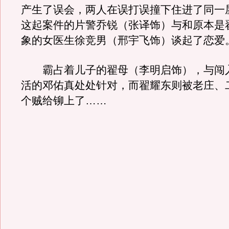
产生了误会，两人在误打误撞下住进了同一
这起案件的片警乔锐（张译饰）与和原本是
象的女医生徐竞男（邢宇飞饰）谈起了恋爱
霸占着儿子的翟母（李明启饰），与闯
活的邓佑真处处针对，而翟耀东则被老庄、
个贼给铆上了……