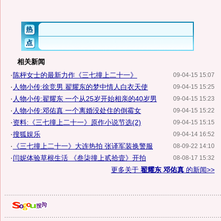
相关新闻
·
陈枰女士的最新力作《三七撞上二十一》
09-04-15 15:07
·
人物小传:徐竞男 翟耀东的梦中情人白衣天使
09-04-15 15:25
·
人物小传:翟耀东 一个从25岁开始相亲的40岁男
09-04-15 15:23
·
人物小传:邓佑真 一个离婚没处住的倒霉女
09-04-15 15:22
·
资料:《三七撞上二十一》原作小说节选(2)
09-04-15 15:15
·
搜狐娱乐
09-04-14 16:52
·
《三七撞上二十一》大连热拍 张译军装换警服
08-09-22 14:10
·
闫妮体验草根生活 《叁柒撞上贰拾壹》开拍
08-08-17 15:32
更多关于
翟耀东 邓佑真
的新闻>>