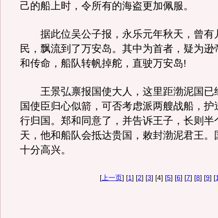
己的船上时，令所有的海盗更加佩服。
据此位吴公子报，永乐元年秋天，曾有
民，飘流到了万安岛。其中为首者，疑为逊
和传命，船队转帆掉舵，直驶万安岛!
王景弘禀报国使大人，这里距渤泥国已
国使臣归心似箭，可否考虑派两艘战船，护
行归国。郑和同意了，并告诉王子，长则半
天，他和船队会抵达贵国，敕封渤泥君王。
十分高兴。
[
上一页
] [
1
] [
2
] [
3
] [4] [
5
] [
6
] [
7
] [
8
] [
9
] [