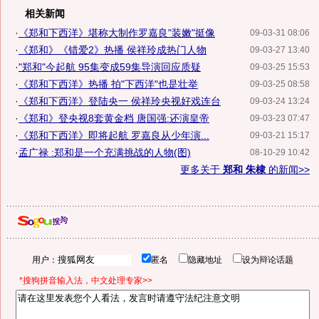
相关新闻
·
《郑和下西洋》堪称大制作罗嘉良"装嫩"挺像
09-03-31 08:06
·
《郑和》《错爱2》热播 侯祥玲成热门人物
09-03-27 13:40
·
"郑和"今起航 95集变成59集导演回应质疑
09-03-25 15:53
·
《郑和下西洋》热播 拍"下西洋"也是壮举
09-03-25 08:58
·
《郑和下西洋》登陆央一 侯祥玲央视好戏连台
09-03-24 13:24
·
《郑和》登央视8套黄金档 唐国强:还演皇帝
09-03-23 07:47
·
《郑和下西洋》即将起航 罗嘉良从少年演...
09-03-21 15:17
·
孟广禄 :郑和是一个充满挑战的人物(图)
08-10-29 10:42
更多关于
郑和 朱棣
的新闻>>
用户：
匿名
隐藏地址
设为辩论话题
*搜狗拼音输入法，中文处理专家>>