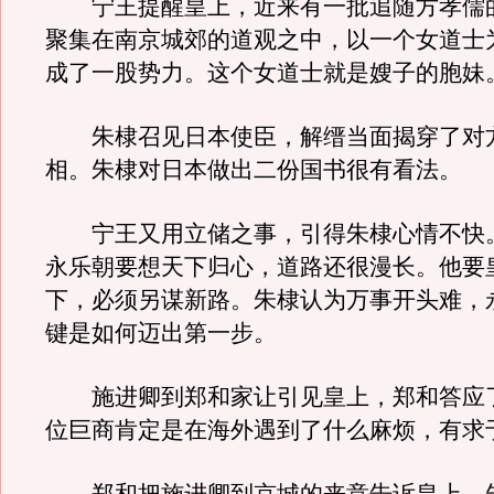
宁王提醒皇上，近来有一批追随方孝儒
聚集在南京城郊的道观之中，以一个女道士
成了一股势力。这个女道士就是嫂子的胞妹
朱棣召见日本使臣，解缙当面揭穿了对
相。朱棣对日本做出二份国书很有看法。
宁王又用立储之事，引得朱棣心情不快
永乐朝要想天下归心，道路还很漫长。他要
下，必须另谋新路。朱棣认为万事开头难，
键是如何迈出第一步。
施进卿到郑和家让引见皇上，郑和答应
位巨商肯定是在海外遇到了什么麻烦，有求