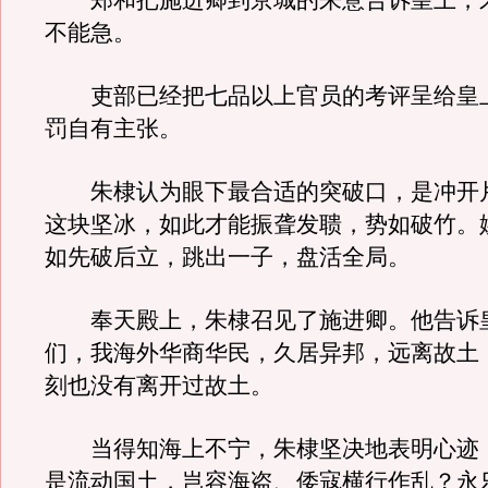
郑和把施进卿到京城的来意告诉皇上，
不能急。
吏部已经把七品以上官员的考评呈给皇
罚自有主张。
朱棣认为眼下最合适的突破口，是冲开
这块坚冰，如此才能振聋发聩，势如破竹。
如先破后立，跳出一子，盘活全局。
奉天殿上，朱棣召见了施进卿。他告诉
们，我海外华商华民，久居异邦，远离故土
刻也没有离开过故土。
当得知海上不宁，朱棣坚决地表明心迹
是流动国土，岂容海盗、倭寇横行作乱？永