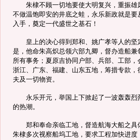
朱棣不顾一切地要使大明复兴，重振雄
不做温饱即安的井底之蛙，永乐新政就是要
入手，奠定一代盛世之基石！
皇上的决心得到郑和、姚广孝等人的坚
是，他命朱高炽总领六部九卿，督办造船兼
所有事务；夏原吉协同户部、兵部、工部，
浙江、广东、福建、山东五地，筹措专款，
夫及一切物资。
永乐开元，举国上下掀起了一波轰轰烈
的热潮。
郑和奉命亲临工地，督造航海大船之具体
朱棣多次视察船坞工地，要求工程加快进度