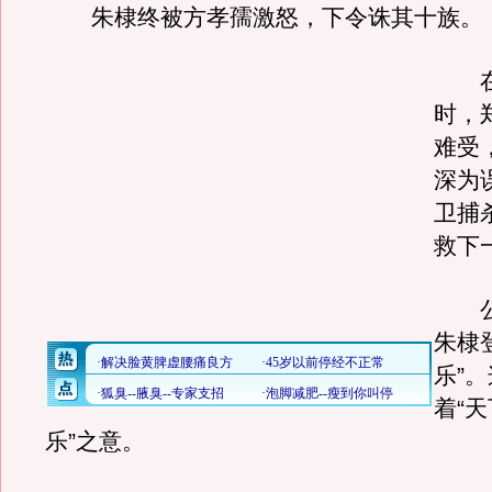
朱棣终被方孝孺激怒，下令诛其十族。
在
时，
难受
深为
卫捕
救下
公元
朱棣
乐”
着“
乐”之意。