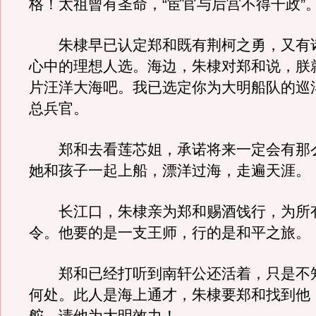
格！太祖曾有圣命，“宦官与后宫不得干政”
朱棣早已认定郑和既有荆柯之勇，又有
心中的理想人选。海边，朱棣对郑和说，朕
片汪洋大海吧。我已选定你为大明船队的巡
总兵官。
郑和去看莲芯姐，承诺将来一定会有那
她和孩子一起上船，漂洋过海，走遍天涯。
长江口，朱棣亲为郑和赐酒饯行，为所
令。他要的是一支王师，行的是和平之旅。
郑和已经打听到南轩公还活着，只是不
何处。此人是海上通才，朱棣要郑和找到他