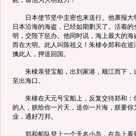
舵，请他为大明效力！
日本使节坚中圭密也来送行。他禀报大
日本沿海的海盗，已经如期剿灭了。活着的
明，交陛下惩办。他同时说，海上最大的海
而在大明。此人叫陈祖义！朱棣令郑和在巡
擒此人，押送回国。
朱棣亲登宝船，出刘家港，顺江而下，
至出海口。
朱棣在天元号宝船上，反复交待郑和：
的人，朕给你一片天，送你一片海，朕要你
业，通好万邦。
郑和船队登上一个无名小岛，在岛上看