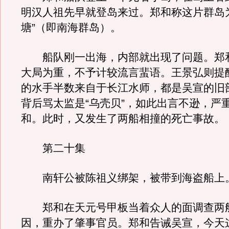
明汉人祖先早就登岛来过。郑和称这片群岛
塘”（即南海群岛）。
船队刚一出海，内部就出现了问题。郑
大局为重，不予计较流言蜚语。王景弘则提
的水手半数来自于长江水师，都是吴宣的旧
背后骂太监是“乌壳贝”，如此出言不逊，严
和。此时，又发生了两船相撞的死亡事故。
第二十集
南轩公被陈祖义绑架，被带到海盗船上
郑和在天元号甲板当着众人的面调查两
因，重办了肇事官员。郑和告诫吴宣，今天