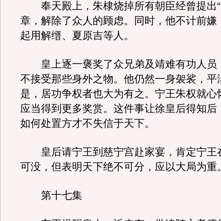
奉天殿上，朱棣烧掉所有朝臣经曾提出“
章，解除了众人的顾虑。同时，他不计前嫌
起用解缙、夏原吉等人。
皇上逐一褒奖了众兄弟及靖难有功人员
不接受那些身外之物。他仍然一身袈裟，平
是，居功争权者也大为有之。宁王朱权就心
应当得到更多奖赏。这件事让徐皇后得知后
如何处置方才不失信于天下。
皇后请宁王到慈宁宫赴家宴，肯定宁王
可没，但表明天下绝不可分，应以大局为重
第十七集