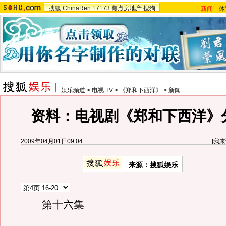
搜狐
ChinaRen
17173
焦点房地产
搜狗
新闻
-
体
娱乐频道
>
电视 TV
>
《郑和下西洋》
>
新闻
资料：电视剧《郑和下西洋》
2009年04月01日09:04
[
我来
来源：搜狐娱乐
第十六集