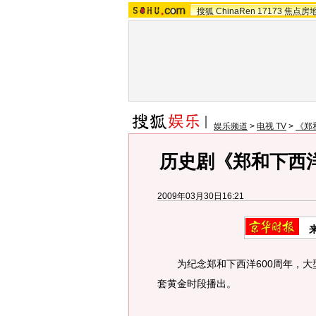
搜狐
ChinaRen
17173
焦点房
娱乐频道
>
电视 TV
>
《郑
历史剧《郑和下西
2009年03月30日16:21
为纪念郑和下西洋600周年，大
套黄金时段播出。