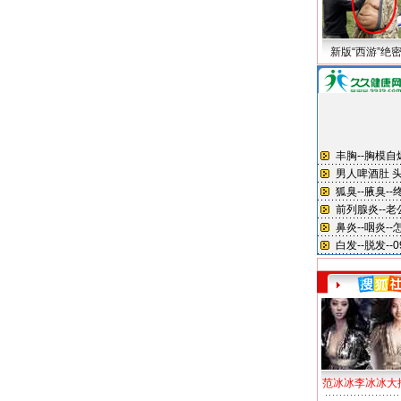
新版“西游”绝
范冰冰李冰冰大