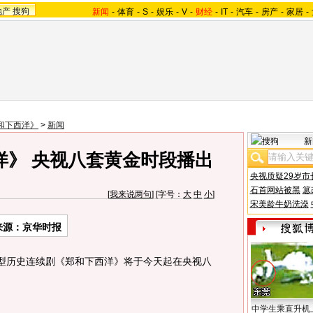
地产
搜狗
新闻
-
体育
-
S
-
娱乐
-
V
-
财经
-
IT
-
汽车
-
房产
-
家居
-
和下西洋》
>
新闻
新
洋》 央视八套黄金时段播出
央视质疑29岁市
石首网站被黑
篡
[
我来说两句
] [字号：
大
中
小
]
宋美龄牛奶洗澡
来源：京华时报
型历史连续剧《郑和下西洋》将于今天起在央视八
中学生乘直升机