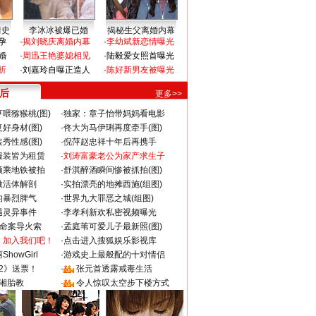
情史
李冰冰被爆已婚
揭秘生父离婚内幕
孕
·
揭刘晓庆离婚内幕
·
李幼斌新恋情曝光
婚
·
周迅王艳婆媳相见
·
陆毅爱女照首曝光
折
·
刘嘉玲自曝正造人
·
陈好新男友被曝光
 后
更多>>
喂猕猴桃(图)
·
独家：章子怡带妈妈看电影
好身材(图)
·
佟大为马伊琍再度牵手(图)
秀性感(图)
·
倪萍赵忠祥十年后再携手
服装皆为租赁
·
刘涛富豪老公为家产求生子
颜乘地铁被拍
·
舒淇醉酒瞬间惨被抓拍(图)
做活体解剖
·
实拍漂亮的地摊西施(组图)
的暴烈脾气
·
世界九大罪恶之城(组图)
遇灵异事件
·
李孝利新欢私密视频曝光
成命案导火索
·
孟庭苇可爱儿子最新照(图)
：加入我们吧！
·
点击进入搜狐娱乐影视库
howGirl
·
游戏史上最般配的十对情侣
2》送票！
·
张元首透露戒毒生活
湘胎教
·
令人惊叹太空步下楼方式