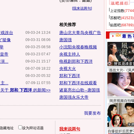
(责任编辑：鑫鑫)
说 吧 排 行
[
我来说两句
]
上证指数
(7744
苏醒吧
(41523)
相关推荐
贴图吧
(68789)
好戏连台
唐山北大青鸟央视广告
09-03-24 13:24
最 热 
"挺像
唐国强
09-03-31 08:06
举
小沈阳央视春晚视频
09-03-25 08:58
演皇帝
央视主持人
09-03-23 07:47
...
电视剧郑和下西洋
09-03-21 15:17
央视大火
08-07-09 18:22
谍战大片-《风
郑和下西洋
08-03-20 05:32
...
郑和下西洋在线观看
07-09-11 07:55
多关于
郑和 下西洋
的新闻>>
诸葛亮出山歌--唐国强
唐国强永乐大帝
闺房视频自拍
我要发布
隐藏地址
设为辩论话题
我来说两句
自爆捉奸后恶梦