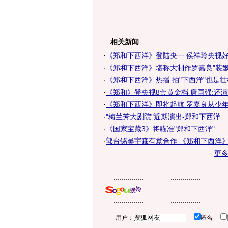
相关新闻
·
《郑和下西洋》登陆央一 侯祥玲央视
·
《郑和下西洋》堪称大制作罗嘉良"装嫩
·
《郑和下西洋》热播 拍"下西洋"也是壮
·
《郑和》登央视8套黄金档 唐国强:还
·
《郑和下西洋》即将起航 罗嘉良从少年演
·
"梅兰芳大剧院"近期演出-郑和下西洋
·
《国家宝藏3》将瞄准"郑和下西洋"
·
郭台铭吴宇森有意合作 《郑和下西洋》主
更
用户：
匿名