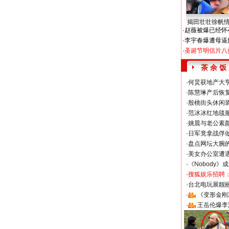
揭田壮壮徐帆
·
赵薇被爆已经怀
·
李宇春爆遭母逼
·
圣诞节明信片八
茶 余 饭
·
何炅获地产大亨
·
陈慧琳产后恢复
·
殷桃街头休闲装
·
范冰冰红地毯
·
姚晨与老公素
·
日军竟拿战俘
·
盘点网坛大腕
·
美女办公室遭
·
《Nobody》
·
搜狐娱乐招聘
·
台北电玩展靓丽S
·
《变形金刚
·
王岳伦爆李