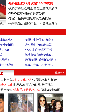
·
斯科拉狂砍22分 火箭104-79灰熊
·
火箭弃将赴欧淘金 扣篮王转战俄罗斯
·
NBA5佳球-朗多背身秀妙传
·
专家：振兴中国足球从老头抓起
连冠
·
马琳离婚分割房产 张一不舍几度落泪
爆丰胸秘诀
·
减肥--小肚子赘肉没了
你尖叫(图)
·
吸引异性的秘密武器
3000
·
45岁以前停经不正常
不误！
·
解决脸黄脾虚腰痛良方
美展现！
·
泡脚减肥--瘦到你叫停！
起一片明镜
·
狐臭--腋臭--09新疗法
更多>>
对口相声集
杜拉拉升职记
张震讲故事
红楼梦
-精绝古城
世界名著
平凡的世界
货币战争2
毒杀毒专家
经典手机游游格斗集
福彩3D走势图