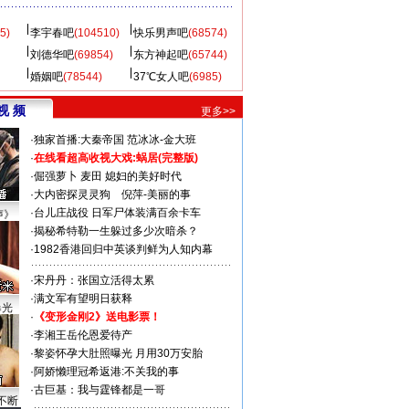
5)
李宇春吧
(104510)
快乐男声吧
(68574)
刘德华吧
(69854)
东方神起吧
(65744)
婚姻吧
(78544)
37℃女人吧
(6985)
视 频
更多>>
·
独家首播:大秦帝国
范冰冰-金大班
·
在线看超高收视大戏:
蜗居(完整版)
·
倔强萝卜
麦田
媳妇的美好时代
·
大内密探灵灵狗
倪萍-美丽的事
·
台儿庄战役 日军尸体装满百余卡车
声》
·
揭秘希特勒一生躲过多少次暗杀？
·
1982香港回归中英谈判鲜为人知内幕
·
宋丹丹：张国立活得太累
·
满文军有望明日获释
曝光
·
《变形金刚2》送电影票！
·
李湘王岳伦恩爱待产
·
黎姿怀孕大肚照曝光 月用30万安胎
·
阿娇懒理冠希返港:不关我的事
·
古巨基：我与霆锋都是一哥
不断