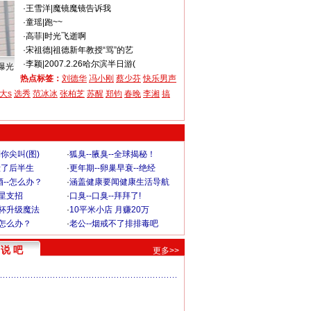
·
王雪洋
|
魔镜魔镜告诉我
·
童瑶
|
跑~~
·
高菲
|
时光飞逝啊
·
宋祖德
|
祖德新年教授“骂”的艺
·
李颖
|
2007.2.26哈尔滨半日游(
曝光
热点标签：
刘德华
冯小刚
蔡少芬
快乐男声
大s
选秀
范冰冰
张柏芝
苏醒
郑钧
春晚
李湘
搞
你尖叫(图)
·
狐臭--腋臭--全球揭秘！
毁了后半生
·
更年期--卵巢早衰--绝经
--怎么办？
·
涵盖健康要闻健康生活导航
明星支招
·
口臭--口臭--拜拜了!
罩杯升级魔法
·
10平米小店 月赚20万
-怎么办？
·
老公--烟戒不了排排毒吧
说 吧
更多>>