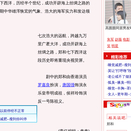
西洋，历经半个世纪，成功开辟海上丝绸之路的
期中华雄浑恢宏的气象、浩大的海军实力和发达领
高圆圆同居男友
七次浩大的远航，跨越九万
朱军
赵薇
电影
里广袤大洋，成功开辟海上
笑
明星
丝绸之路，郑和七下西洋这
精彩推荐
段历史即将重现央视荧屏。
·
睡觉减肥--瘦到
·
莫让“打呼噜”
剧中的郑和由香港演员
·
老公戒不了烟酒
·
狐臭--腋臭--
罗嘉良
扮演，
唐国强
饰演永
·
睡觉--丰胸--
乐皇帝明成祖，侯祥玲饰演
·
女人--更年期-
反一号陈祖义。
相 关 说 吧
郑和