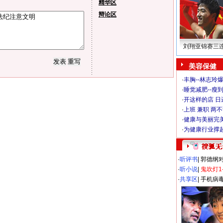
精华区
辩论区
刘翔亚锦赛三
美容保健
·
丰胸--林志玲
·
睡觉减肥--瘦到
·
开这样的店 日进
·
上班 兼职 两
·
健康与美丽完
·
为健康行业撑
·
听评书
|
郭德纲
·
听小说
|
鬼吹灯1
·
共享区
|
手机病