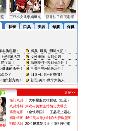
密照
王菲小女儿李嫣曝光
酒井法子痛哭谢罪
更多>>
热门八卦
|
十大明星脸女模揭晓（组图）
八卦爆料
|
刘欢与美女主持情史大曝光
第壹电影
|
《金钱帝国》：王晶没上进心
精彩组图
|
46位明星孕妇时的大胆造型图
明星话题
|
20位银幕硬汉比拼阳刚美(图)
撞衫