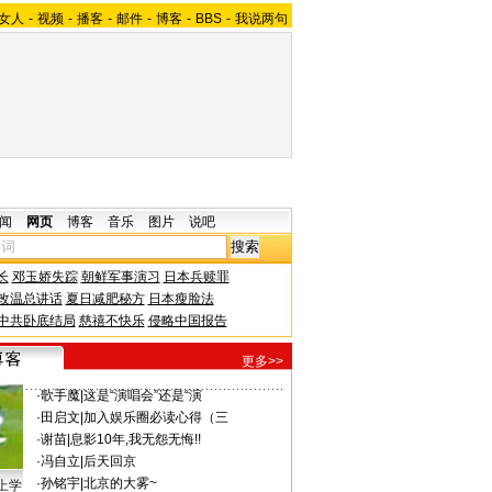
女人
-
视频
-
播客
-
邮件
-
博客
-
BBS
-
我说两句
闻
网页
博客
音乐
图片
说吧
长
邓玉娇失踪
朝鲜军事演习
日本兵赎罪
改温总讲话
夏日减肥秘方
日本瘦脸法
中共卧底结局
慈禧不快乐
侵略中国报告
更多>>
·
歌手魔
|
这是“演唱会”还是“演
·
田启文
|
加入娱乐圈必读心得（三
·
谢苗
|
息影10年,我无怨无悔!!
·
冯自立
|
后天回京
·
孙铭宇
|
北京的大雾~
上学