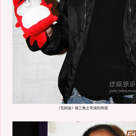
《无间道》铁三角之导演刘伟强