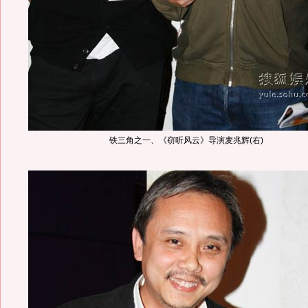
铁三角之一、《窃听风云》导演麦兆辉(右)