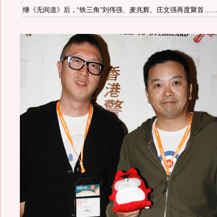
继《无间道》后，“铁三角”刘伟强、麦兆辉、庄文强再度聚首……