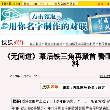
搜狐
ChinaRen
17173
焦点房地产
搜狗
新闻
-
体
娱乐频道
>
香港电影频道
>
第33届香港国际电影节
>
相关新
《无间道》幕后铁三角再聚首 警
料
2009年03月25日09:50
[
我来说
来源：搜狐娱乐 作者：峡客
[提要]
香港警匪片走过了二十多年的历史。昨日，一场名为“香港
年”的论坛活动将横贯70年代末到当今的香港警匪片名导和演员