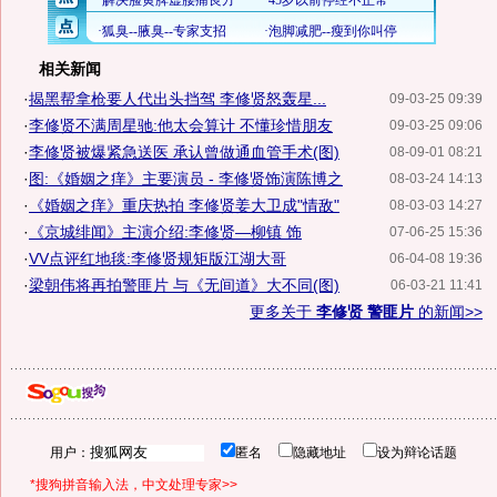
相关新闻
·
揭黑帮拿枪要人代出头挡驾 李修贤怒轰星...
09-03-25 09:39
·
李修贤不满周星驰:他太会算计 不懂珍惜朋友
09-03-25 09:06
·
李修贤被爆紧急送医 承认曾做通血管手术(图)
08-09-01 08:21
·
图:《婚姻之痒》主要演员 - 李修贤饰演陈博之
08-03-24 14:13
·
《婚姻之痒》重庆热拍 李修贤姜大卫成"情敌"
08-03-03 14:27
·
《京城绯闻》主演介绍:李修贤—柳镇 饰
07-06-25 15:36
·
VV点评红地毯:李修贤规矩版江湖大哥
06-04-08 19:36
·
梁朝伟将再拍警匪片 与《无间道》大不同(图)
06-03-21 11:41
更多关于
李修贤 警匪片
的新闻>>
用户：
匿名
隐藏地址
设为辩论话题
*搜狗拼音输入法，中文处理专家>>