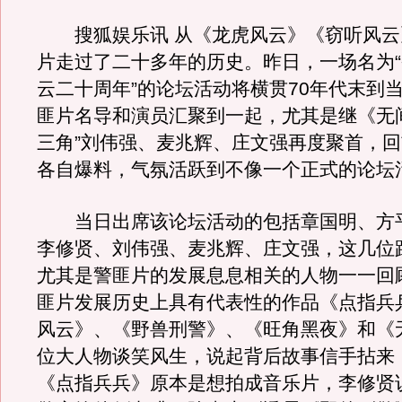
搜狐娱乐讯 从《龙虎风云》《窃听风云
片走过了二十多年的历史。昨日，一场名为
云二十周年”的论坛活动将横贯70年代末到
匪片名导和演员汇聚到一起，尤其是继《无
三角”刘伟强、麦兆辉、庄文强再度聚首，
各自爆料，气氛活跃到不像一个正式的论坛
当日出席该论坛活动的包括章国明、方
李修贤、刘伟强、麦兆辉、庄文强，这几位
尤其是警匪片的发展息息相关的人物一一回
匪片发展历史上具有代表性的作品《点指兵
风云》、《野兽刑警》、《旺角黑夜》和《
位大人物谈笑风生，说起背后故事信手拈来
《点指兵兵》原本是想拍成音乐片，李修贤