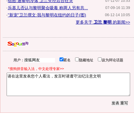
·
组图:遭黎明冷落 卫兰失控后台狂哭
07-11-07 10:53
·
乐基儿否认与黎明聚会吸毒 称两人另有共...
07-09-16 11:39
·
"新宠"卫兰撰文:我与黎明在纽约的日子(图)
06-12-14 10:05
更多关于
卫兰 黎明
的新闻>>
用户：
匿名
隐藏地址
设为辩论话题
*搜狗拼音输入法，中文处理专家>>