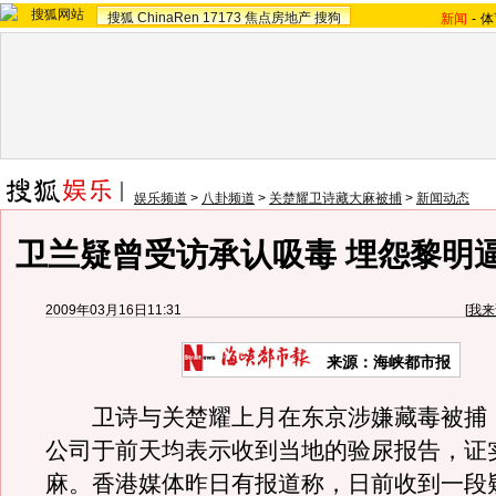
搜狐
ChinaRen
17173
焦点房地产
搜狗
新闻
-
体
娱乐频道
>
八卦频道
>
关楚耀卫诗藏大麻被捕
>
新闻动态
卫兰疑曾受访承认吸毒 埋怨黎明
2009年03月16日11:31
[
我来
来源：海峡都市报
卫诗与关楚耀上月在东京涉嫌藏毒被捕
公司于前天均表示收到当地的验尿报告，证
麻。香港媒体昨日有报道称，日前收到一段