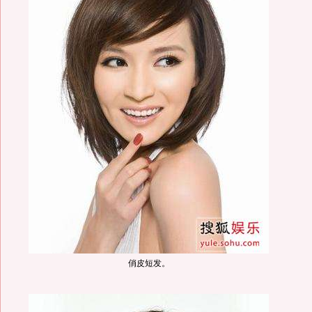
俏皮短发。