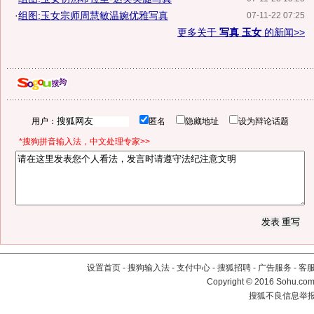
·
组图:玉女宗师周慧敏温婉优雅写真
07-11-22 07:25
更多关于
写真 玉女
的新闻>>
用户：
匿名
隐藏地址
设为辩论话题
*搜狗拼音输入法，中文处理专家>>
设置首页
-
搜狗输入法
-
支付中心
-
搜狐招聘
-
广告服务
-
客
Copyright
©
2016 Sohu.com 
搜狐不良信息举