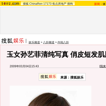
搜狐
ChinaRen
17173
焦点房地产
搜狗
新闻
-
体
娱乐频道
>
八卦频道
>
内地八卦
玉女孙艺菲清纯写真 俏皮短发肌
2009年03月04日15:43
[
我来
来源：搜狐娱乐