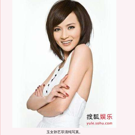
玉女孙艺菲清纯写真。