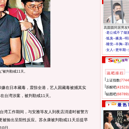
高圆圆同居男友
·
老公戒不了烟酒
·
狐臭--腋臭--
·
睡觉--丰胸--
·
女人--更年期-
丸”被判勒戒11天。
说 吧 排 行
上证指数
(7744
涉嫌在日本藏毒，震惊全港，艺人因藏毒被捕其实
苏醒吧
(41523)
贴图吧
(68789)
在台湾涉案，被判勒戒11天。
最 热 
台湾工作期间，与安雅等友人到夜店消遣时被警方
液更被验出呈阳性反应。苏永康被判勒戒11天后提早
10日。