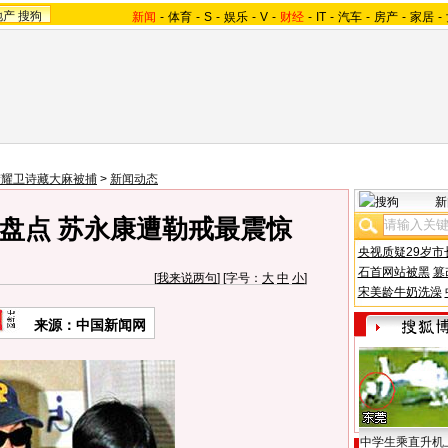
地产
搜狗
新闻
-
体育
-
S
-
娱乐
-
V
-
财经
-
IT
-
汽车
-
房产
-
家居
-
楚耀卫诗藏大麻被捕
>
新闻动态
新
盘点 苏永康遭勒戒最震惊
央视质疑29岁市
石首网站被黑
篡
[
我来说两句
] [字号：
大
中
小
]
宋美龄牛奶洗澡
来源：中国新闻网
中学生乘直升机