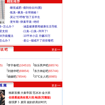
精彩推荐
·
睡觉减肥--瘦到你尖叫(图)
·
狐臭--腋臭--全球揭秘！
·
莫让“打呼噜”毁了后半生
·
更年期--卵巢早衰--绝经
曝光
--怎么办？
·
涵盖健康要闻健康生活导航
明星支招
·
口臭--口臭--拜拜了!
罩杯升级魔法
·
10平米小店 月赚20万
-怎么办？
·
老公--烟戒不了排排毒吧
说 吧
更多>>
5)
李宇春吧
(104510)
快乐男声吧
(68574)
刘德华吧
(69854)
东方神起吧
(65744)
婚姻吧
(78544)
37℃女人吧
(6985)
视 频
更多>>
·
独家首播:大秦帝国
范冰冰-金大班
·
在线看超高收视大戏:
蜗居(完整版)
·
倔强萝卜
麦田
媳妇的美好时代