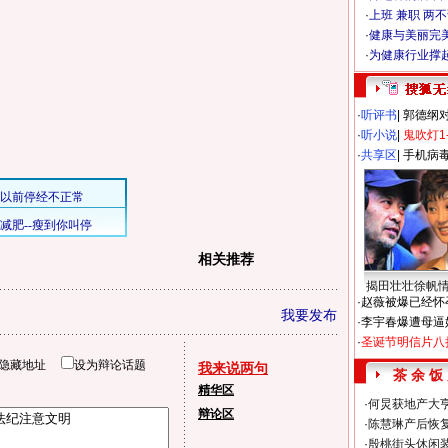
·
上班 兼职 两
·
健康与美丽完
·
为健康行业撑
·
听评书
|
郭德纲
·
听小说
|
鬼吹灯1
·
共享区
|
手机病
相关推荐
揭田壮壮徐帆
·
赵薇被爆已经怀
我要发布
·
李宇春爆遭母逼
·
圣诞节明信片八
隐藏地址
设为辩论话题
我来说两句
茶 余 饭
精华区
·
何炅获地产大亨
辩论区
·
陈慧琳产后恢复
·
殷桃街头休闲装