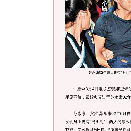
苏永康02年曾因携带“摇头
中新网3月4日电 关楚耀和卫诗
屡见不鲜，最经典莫过于苏永康02年
苏永康、安雅:苏永康02年6月在
发现身上携有“摇头丸”，两人的尿
获释，安雅则被判到勒戒所接受勒戒