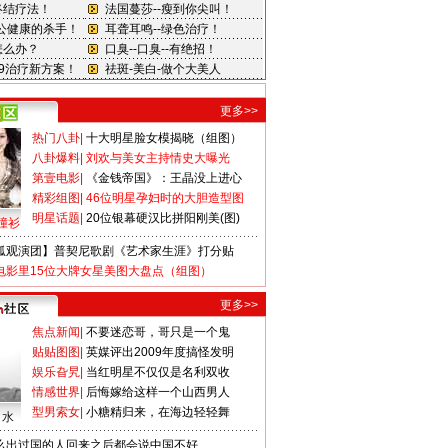
更多>>
热门八卦
|
十大明星脸女模揭晓（组图）
八卦爆料
|
刘欢与美女主持情史大曝光
第壹电影
|
《金钱帝国》：王晶没上进心
精彩组图
|
46位明星孕妇时的大胆造型图
明星话题
|
20位银幕硬汉比拼阳刚美(图)
撞衫
狐观演团】普契尼歌剧《艺术家生涯》打分贴
电影里15位大牌女星美图大盘点（组图）
更多>>
焦点新闻
|
不要迷恋哥，哥只是一个鬼
贴贴图图
|
英媒评出2009年度搞怪发明
娱乐旮旯
|
当红明星不仅仅是名利双收
情感世界
|
后悔嫁给这样一个山西男人
型男索女
|
小糖精归来，在海边轻轻舞
口水
么出过国的人回来之后都会说中国不好