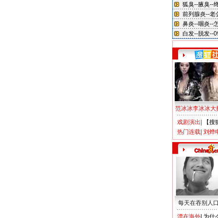
范冰冰李冰冰大
戏剧演出
|
【搜
热门连载
|
刘烨
每天在吞别人
漂在海外
|
为什