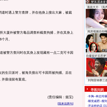
谍战大片-《风
消遣时遇上警方查牌，并在他身上搜出大麻，被裁
闺房视频自拍
所大厦外被警方毒品调查科截查拘捕，并在其身上
18个月。
道被警方查问时在其身上发现藏有一点二克可卡因
自爆捉奸后恶梦
友的生日派对，被海关搜出可卡因而被拘捕。后在
元，并毋须留有案底。
刘翔亚锦赛三
寻医问药
·
丰胸--林志玲
(责任编辑：懿宝)
·
睡觉减肥--瘦到
[
我来说两句
]
·
开这样的店 日进