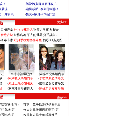
不误！
·
解决脸黄脾虚腰痛良方
美展现！
·
泡脚减肥--瘦到你叫停！
起一片明镜
·
狐臭--腋臭--09新疗法
更多>>
对口相声集
杜拉拉升职记
张震讲故事
红楼梦
-精绝古城
世界名著
平凡的世界
货币战争2
毒杀毒专家
经典手机游游格斗集
福彩3D走势图
情史
李冰冰被爆已婚
揭秘生父离婚内幕
孕
·
揭刘晓庆离婚内幕
·
李幼斌新恋情曝光
婚
·
周迅王艳婆媳相见
·
陆毅爱女照首曝光
折
·
刘嘉玲自曝正造人
·
陈好新男友被曝光
 后
更多>>
喂猕猴桃(图)
·
独家：章子怡带妈妈看电影
好身材(图)
·
佟大为马伊琍再度牵手(图)
秀性感(图)
·
倪萍赵忠祥十年后再携手