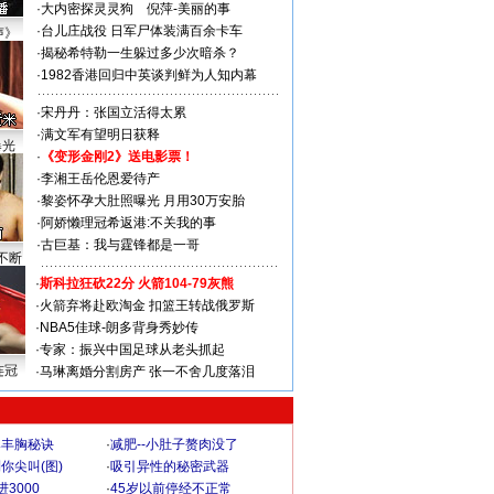
·
大内密探灵灵狗
倪萍-美丽的事
·
台儿庄战役 日军尸体装满百余卡车
声》
·
揭秘希特勒一生躲过多少次暗杀？
·
1982香港回归中英谈判鲜为人知内幕
·
宋丹丹：张国立活得太累
·
满文军有望明日获释
曝光
·
《变形金刚2》送电影票！
·
李湘王岳伦恩爱待产
·
黎姿怀孕大肚照曝光 月用30万安胎
·
阿娇懒理冠希返港:不关我的事
·
古巨基：我与霆锋都是一哥
不断
·
斯科拉狂砍22分 火箭104-79灰熊
·
火箭弃将赴欧淘金 扣篮王转战俄罗斯
·
NBA5佳球-朗多背身秀妙传
·
专家：振兴中国足球从老头抓起
连冠
·
马琳离婚分割房产 张一不舍几度落泪
爆丰胸秘诀
·
减肥--小肚子赘肉没了
你尖叫(图)
·
吸引异性的秘密武器
3000
·
45岁以前停经不正常