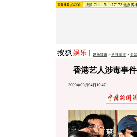
搜狐
ChinaRen
17173
焦点房
娱乐频道
>
八卦频道
>
关
香港艺人涉毒事件
2009年03月04日10:47