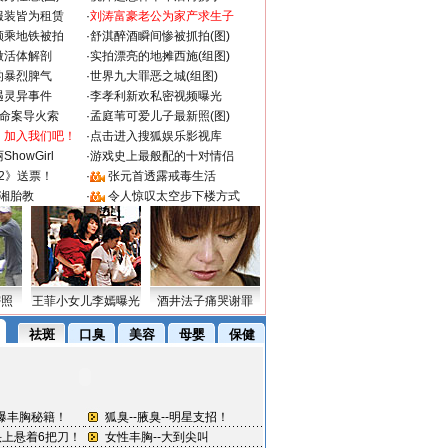
服装皆为租赁
·
刘涛富豪老公为家产求生子
颜乘地铁被拍
·
舒淇醉酒瞬间惨被抓拍(图)
做活体解剖
·
实拍漂亮的地摊西施(组图)
的暴烈脾气
·
世界九大罪恶之城(组图)
遇灵异事件
·
李孝利新欢私密视频曝光
成命案导火索
·
孟庭苇可爱儿子最新照(图)
：加入我们吧！
·
点击进入搜狐娱乐影视库
howGirl
·
游戏史上最般配的十对情侣
2》送票！
·
张元首透露戒毒生活
湘胎教
·
令人惊叹太空步下楼方式
密照
王菲小女儿李嫣曝光
酒井法子痛哭谢罪