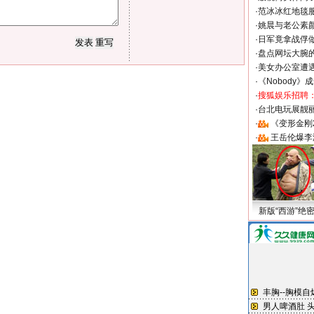
·
范冰冰红地毯
·
姚晨与老公素
·
日军竟拿战俘
·
盘点网坛大腕
·
美女办公室遭
·
《Nobody》
·
搜狐娱乐招聘
·
台北电玩展靓丽S
·
《变形金刚
·
王岳伦爆李
新版“西游”绝