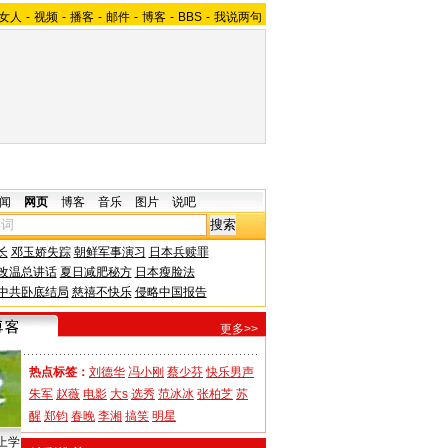
女人
-
视频
-
播客
-
邮件
-
博客
-
BBS
-
我说两句
闻
网页
博客
音乐
图片
说吧
长
邓玉娇失踪
朝鲜军事演习
日本兵赎罪
改温总讲话
夏日减肥秘方
日本瘦脸法
中共卧底结局
慈禧不快乐
侵略中国报告
更多>>
热点标签：
刘德华
冯小刚
蔡少芬
快乐男声
朱军
赵薇
电影
大s
选秀
范冰冰
张柏芝
苏
醒
郑钧
春晚
李湘
搞笑
明星
上学