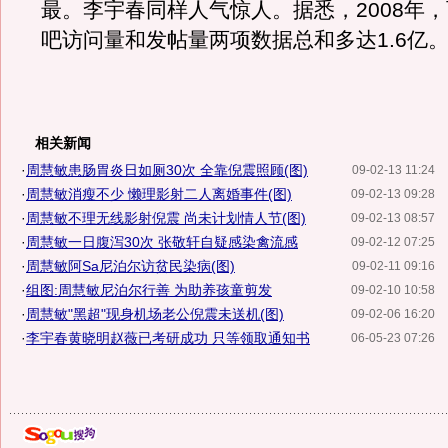
最。李宇春同样人气惊人。据悉，2008年
吧访问量和发帖量两项数据总和多达1.6亿
相关新闻
·
周慧敏患肠胃炎日如厕30次 全靠倪震照顾(图)
09-02-13 11:24
·
周慧敏消瘦不少 懒理影射二人离婚事件(图)
09-02-13 09:28
·
周慧敏不理无线影射倪震 尚未计划情人节(图)
09-02-13 08:57
·
周慧敏一日腹泻30次 张敬轩自疑感染禽流感
09-02-12 07:25
·
周慧敏阿Sa尼泊尔访贫民染病(图)
09-02-11 09:16
·
组图:周慧敏尼泊尔行善 为助养孩童剪发
09-02-10 10:58
·
周慧敏"黑超"现身机场老公倪震未送机(图)
09-02-06 16:20
·
李宇春黄晓明赵薇已考研成功 只等领取通知书
06-05-23 07:26