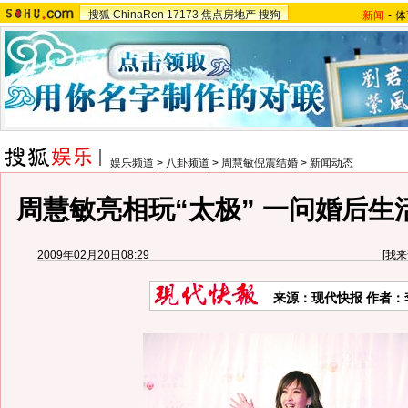
搜狐
ChinaRen
17173
焦点房地产
搜狗
新闻
-
体
娱乐频道
>
八卦频道
>
周慧敏倪震结婚
>
新闻动态
周慧敏亮相玩“太极” 一问婚后生活
2009年02月20日08:29
[
我来
来源：现代快报 作者：