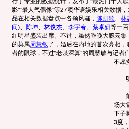
行了专业的数据统计，发布了“最热门十大歌
影”“最人气偶像”等27项华语娱乐相关数据，
品在相关数据盘点中各领风骚，
陈凯歌
、
林
间
)、
陈坤
、
林俊杰
、
李宇春
、
蔡卓妍
等一百
红明星盛装出席。不过，虽然昨晚大腕云集
的莫属
周慧敏
了，婚后在内地的首次亮相，
者的眼球，不过“老谋深算”的周慧敏与记者
不愿
前
场大
下子
3度