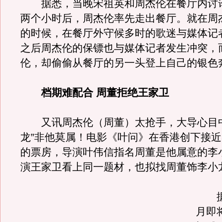
据悉，当晚宋祖英和周杰伦在餐厅内讨
两个小时后，周杰伦率先走出餐厅。就在周
的时候，在餐厅外守候多时的歌迷与媒体记
之后周杰伦的保镖也与媒体记者发生冲突，
伦，却偷偷从餐厅的另一头登上自己的银色
档期难配合 周董拒绝王家卫
又讯周杰伦（周董）太抢手，大导心目中
龙”非他莫属！电影《叶问》在香港创下接近3
的票房，导演叶伟信指名周董是他属意的李
演王家卫看上同一题材，也拟找周董饰李小
据悉
月即