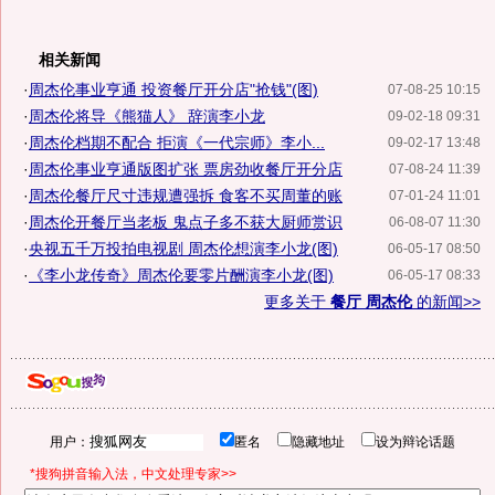
相关新闻
·
周杰伦事业亨通 投资餐厅开分店"抢钱"(图)
07-08-25 10:15
·
周杰伦将导《熊猫人》 辞演李小龙
09-02-18 09:31
·
周杰伦档期不配合 拒演《一代宗师》李小...
09-02-17 13:48
·
周杰伦事业亨通版图扩张 票房劲收餐厅开分店
07-08-24 11:39
·
周杰伦餐厅尺寸违规遭强拆 食客不买周董的账
07-01-24 11:01
·
周杰伦开餐厅当老板 鬼点子多不获大厨师赏识
06-08-07 11:30
·
央视五千万投拍电视剧 周杰伦想演李小龙(图)
06-05-17 08:50
·
《李小龙传奇》周杰伦要零片酬演李小龙(图)
06-05-17 08:33
更多关于
餐厅 周杰伦
的新闻>>
用户：
匿名
隐藏地址
设为辩论话题
*搜狗拼音输入法，中文处理专家>>