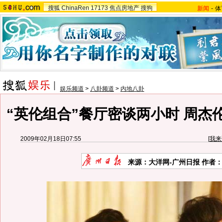
搜狐
ChinaRen
17173
焦点房地产
搜狗
新闻
-
体
娱乐频道
>
八卦频道
>
内地八卦
“英伦组合”餐厅密谈两小时 周杰
2009年02月18日07:55
[
我来
来源：大洋网-广州日报 作者