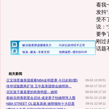
看我
发抖
受不
说：
要争
刚过
话题
相关新闻
·
王宝强受邀美国观看NBA全明星赛 今日起程(图)
09-02-13 09:51
·
传华谊版图再扩张 王中磊美国密会姚明孙...
09-02-17 10:15
·
灾区孩子最喜爱的慈善明星-- 姚明
09-02-06 17:19
·
新娱乐慈善群星会启动 成龙章子怡姚明等入围
09-01-22 13:38
·
NBA STREET OL逼真原画 姚明领衔十大巨星
09-01-22 09:11