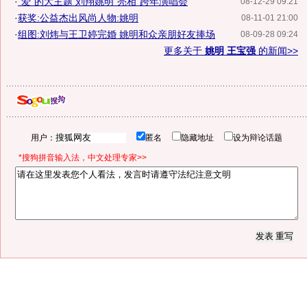
·
"爱"的大主题 刘翔姚明"亮相"跨年演唱会
08-12-29 09:21
·
获奖:公益杰出风尚人物:姚明
08-11-01 21:00
·
组图:刘炜与王卫婷完婚 姚明和众亲朋好友捧场
08-09-28 09:24
更多关于
姚明 王宝强
的新闻>>
用户：
匿名
隐藏地址
设为辩论话题
*搜狗拼音输入法，中文处理专家>>