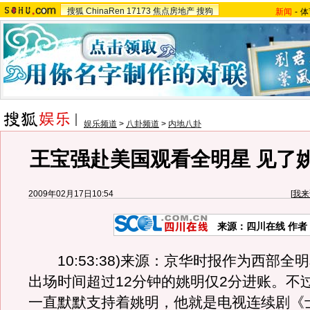
搜狐
ChinaRen
17173
焦点房地产
搜狗
新闻
-
体
娱乐频道
>
八卦频道
>
内地八卦
王宝强赴美国观看全明星 见了
2009年02月17日10:54
[
我来
来源：四川在线 作者
10:53:38)来源：京华时报作为西部全
出场时间超过12分钟的姚明仅2分进账。不
一直默默支持着姚明，他就是电视连续剧《