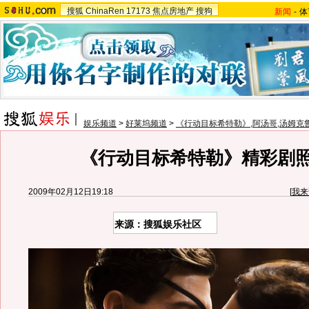
搜狐
ChinaRen
17173
焦点房地产
搜狗
新闻
-
体
娱乐频道
>
好莱坞频道
>
《行动目标希特勒》,阿汤哥,汤姆克
《行动目标希特勒》精彩剧照-
2009年02月12日19:18
[
我来
来源：搜狐娱乐社区