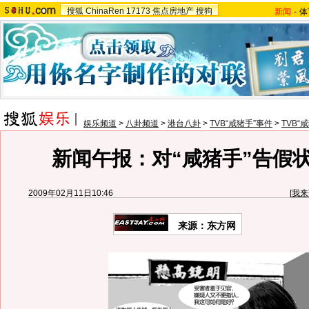
搜狐
ChinaRen
17173
焦点房地产
搜狗
新闻
-
体
娱乐频道
>
八卦频道
>
港台八卦
>
TVB“咸猪手”事件
>
TVB“
新闻午报：对“咸猪手”告假
2009年02月11日10:46
[
我来
来源：东方网