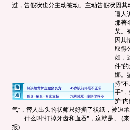
过，告假状也分主动被动。主动告假状因其
遭人
那著
某。
因其
取得
如，
件”
娜。
持“
手”
护“
气”，替人出头的状师只好撕了状纸，被迫
——什么叫“打掉牙齿和血吞”，这就是。 (
报)