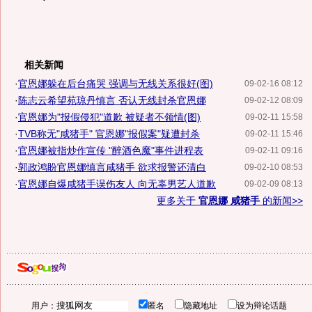
相关新闻
·
官恩娜躲在后台痛哭 强调与无线关系很好(图)
09-02-16 08:12
·
陈志云希望苑琼丹慎言 否认无线封杀官恩娜
09-02-12 08:09
·
官恩娜为"报假侵犯"道歉 被疑者不领情(图)
09-02-11 15:58
·
TVB称无"咸猪手" 官恩娜"报假案"疑遭封杀
09-02-11 15:46
·
官恩娜被指炒作宣传 "醉酒色魔"事件进程表
09-02-11 09:16
·
郭政鸿盼官恩娜慎言咸猪手 欲求报警还清白
09-02-10 08:53
·
官恩娜自爆咸猪手误伤友人 向无辜男艺人道歉
09-02-09 08:13
更多关于
官恩娜 咸猪手
的新闻>>
用户：
匿名
隐藏地址
设为辩论话题