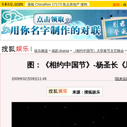
搜狐
ChinaRen
17173
焦点房地产
搜狗
新闻
-
体
娱乐频道
>
戏剧 drama
>
《相约中国节》大型春节文艺晚会
图：《相约中国节》-杨圣长《
2009年02月09日11:49
[
我来说
来源：搜狐娱乐