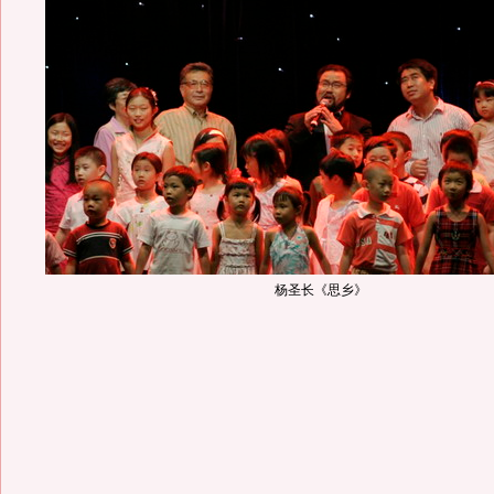
杨圣长《思乡》