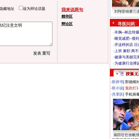
隐藏地址
设为辩论话题
我来说两句
刘翔亚锦赛三
精华区
寻医问药
辩论区
·
丰胸--林志玲
·
睡觉减肥--瘦到
·
开这样的店 日进
·
上班 兼职 两
·
健康与美丽完
·
为健康行业撑
·
听评书
|
郭德纲
·
听小说
|
鬼吹灯1
·
共享区
|
手机病
揭田壮壮徐帆