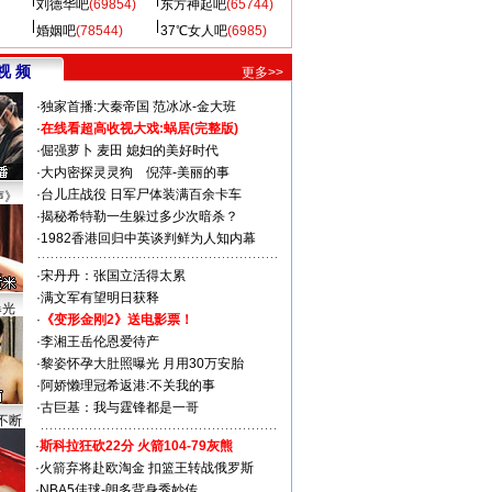
刘德华吧
(69854)
东方神起吧
(65744)
婚姻吧
(78544)
37℃女人吧
(6985)
视 频
更多>>
·
独家首播:大秦帝国
范冰冰-金大班
·
在线看超高收视大戏:
蜗居(完整版)
·
倔强萝卜
麦田
媳妇的美好时代
·
大内密探灵灵狗
倪萍-美丽的事
·
台儿庄战役 日军尸体装满百余卡车
声》
·
揭秘希特勒一生躲过多少次暗杀？
·
1982香港回归中英谈判鲜为人知内幕
·
宋丹丹：张国立活得太累
·
满文军有望明日获释
曝光
·
《变形金刚2》送电影票！
·
李湘王岳伦恩爱待产
·
黎姿怀孕大肚照曝光 月用30万安胎
·
阿娇懒理冠希返港:不关我的事
·
古巨基：我与霆锋都是一哥
不断
·
斯科拉狂砍22分 火箭104-79灰熊
·
火箭弃将赴欧淘金 扣篮王转战俄罗斯
·
NBA5佳球-朗多背身秀妙传