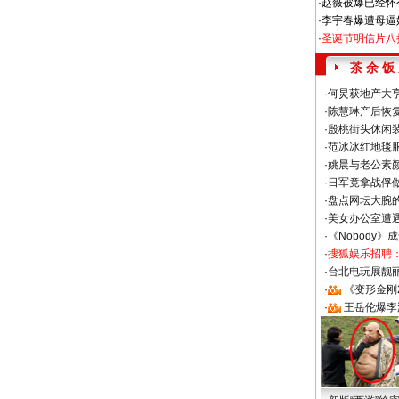
·
赵薇被爆已经怀
·
李宇春爆遭母逼
·
圣诞节明信片八
茶 余 饭
·
何炅获地产大亨
·
陈慧琳产后恢复
·
殷桃街头休闲装
·
范冰冰红地毯
·
姚晨与老公素
·
日军竟拿战俘
·
盘点网坛大腕
·
美女办公室遭
·
《Nobody》
·
搜狐娱乐招聘
·
台北电玩展靓丽S
·
《变形金刚
·
王岳伦爆李