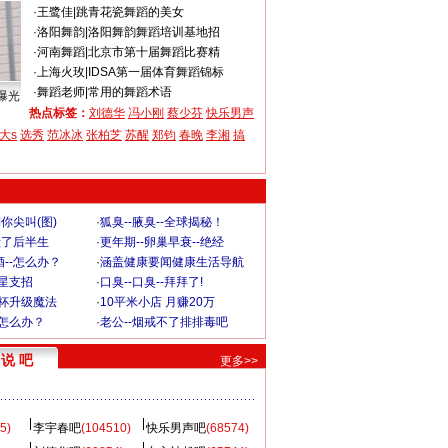
·
王鹭佳
|
跳青花瓷舞蹈的美女
·
洛阳舞韵
|
洛阳舞韵舞蹈培训基地招
·
河南舞蹈
|
北京市第十届舞蹈比赛精
·
上海火玫
|
IDSA第一届体育舞蹈锦标
·
舞蹈老师
|
常用的舞蹈术语
曝光
热点标签：
刘德华
冯小刚
蔡少芬
快乐男声
大s
选秀
范冰冰
张柏芝
苏醒
郑钧
春晚
李湘
搞
你尖叫(图)
·
狐臭--腋臭--全球揭秘！
毁了后半生
·
更年期--卵巢早衰--绝经
--怎么办？
·
涵盖健康要闻健康生活导航
明星支招
·
口臭--口臭--拜拜了!
罩杯升级魔法
·
10平米小店 月赚20万
-怎么办？
·
老公--烟戒不了排排毒吧
说 吧
更多>>
5)
李宇春吧
(104510)
快乐男声吧
(68574)