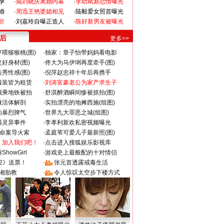
孕
·
揭刘晓庆离婚内幕
·
李幼斌新恋情曝光
婚
·
周迅王艳婆媳相见
·
陆毅爱女照首曝光
折
·
刘嘉玲自曝正造人
·
陈好新男友被曝光
 后
更多>>
喂猕猴桃(图)
·
独家：章子怡带妈妈看电影
好身材(图)
·
佟大为马伊琍再度牵手(图)
秀性感(图)
·
倪萍赵忠祥十年后再携手
服装皆为租赁
·
刘涛富豪老公为家产求生子
颜乘地铁被拍
·
舒淇醉酒瞬间惨被抓拍(图)
做活体解剖
·
实拍漂亮的地摊西施(组图)
的暴烈脾气
·
世界九大罪恶之城(组图)
遇灵异事件
·
李孝利新欢私密视频曝光
成命案导火索
·
孟庭苇可爱儿子最新照(图)
：加入我们吧！
·
点击进入搜狐娱乐影视库
howGirl
·
游戏史上最般配的十对情侣
2》送票！
·
张元首透露戒毒生活
湘胎教
·
令人惊叹太空步下楼方式