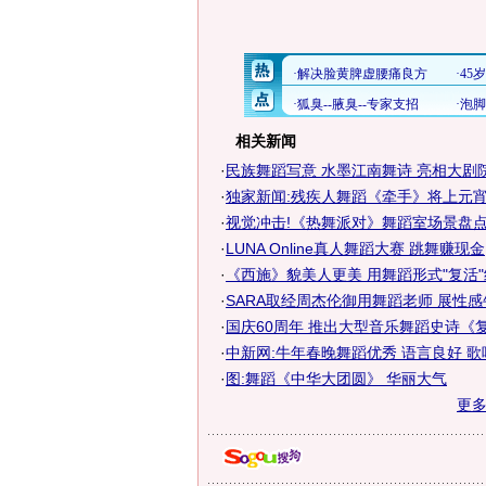
相关新闻
·
民族舞蹈写意 水墨江南舞诗 亮相大剧院-
·
独家新闻:残疾人舞蹈《牵手》将上元
·
视觉冲击!《热舞派对》舞蹈室场景盘
·
LUNA Online真人舞蹈大赛 跳舞赚现金
·
《西施》貌美人更美 用舞蹈形式"复活"绝
·
SARA取经周杰伦御用舞蹈老师 展性
·
国庆60周年 推出大型音乐舞蹈史诗《复兴
·
中新网:牛年春晚舞蹈优秀 语言良好 
·
图:舞蹈《中华大团圆》 华丽大气
更