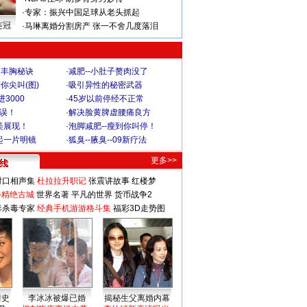
·
专家：振兴中国足球从老头抓起
连冠
·
马琳离婚分割房产 张一不舍几度落泪
爆丰胸秘诀
·
减肥--小肚子赘肉没了
你尖叫(图)
·
吸引异性的秘密武器
3000
·
45岁以前停经不正常
不误！
·
解决脸黄脾虚腰痛良方
美展现！
·
泡脚减肥--瘦到你叫停！
起一片明镜
·
狐臭--腋臭--09新疗法
更多>>
对口相声集
杜拉拉升职记
张震讲故事
红楼梦
-精绝古城
世界名著
平凡的世界
货币战争2
毒杀毒专家
经典手机游游格斗集
福彩3D走势图
情史
李冰冰被爆已婚
揭秘生父离婚内幕