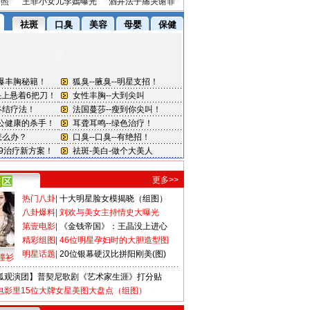
密照
王菲小女儿李嫣曝光
酒井法子痛哭谢罪
更多>>
热门八卦
|
十大明星脸女模揭晓（组图）
八卦爆料
|
刘欢与美女主持情史大曝光
第壹电影
|
《金钱帝国》：王晶没上进心
精彩组图
|
46位明星孕妇时的大胆造型图
明星话题
|
20位银幕硬汉比拼阳刚美(图)
撞衫
狐观演团】普契尼歌剧《艺术家生涯》打分贴
电影里15位大牌女星美图大盘点（组图）