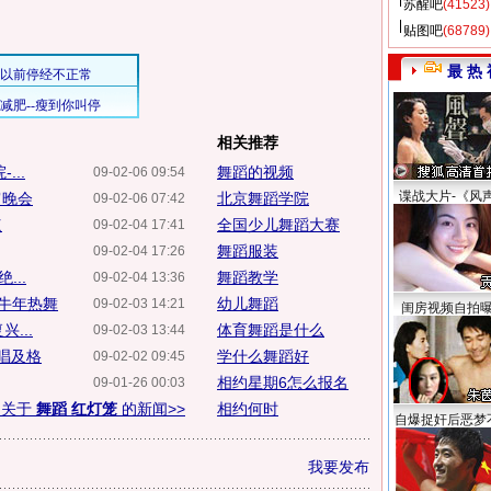
苏醒吧
(41523)
贴图吧
(68789)
最 热 
相关推荐
...
舞蹈的视频
09-02-06 09:54
谍战大片-《风
宵晚会
北京舞蹈学院
09-02-06 07:42
点
全国少儿舞蹈大赛
09-02-04 17:41
舞蹈服装
09-02-04 17:26
...
舞蹈教学
09-02-04 13:36
感牛年热舞
幼儿舞蹈
09-02-03 14:21
闺房视频自拍
...
体育舞蹈是什么
09-02-03 13:44
歌唱及格
学什么舞蹈好
09-02-02 09:45
相约星期6怎么报名
09-01-26 00:03
多关于
舞蹈 红灯笼
的新闻>>
相约何时
自爆捉奸后恶梦
我要发布