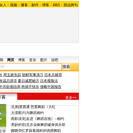
女人
-
视频
-
播客
-
邮件
-
博客
-
BBS
-
我说两句
闻
网页
博客
音乐
图片
说吧
长
邓玉娇失踪
朝鲜军事演习
日本兵赎罪
改温总讲话
夏日减肥秘方
日本瘦脸法
中共卧底结局
慈禧不快乐
侵略中国报告
更多>>
·
兄弟
|
票票通 芭蕾舞剧《大红
·
大漠图片
|
与舞蹈相约
·
雨影清灵
|
走进《舞蹈在线》--相约
·
美妙的音
|
北京朵哚舞蹈健身俱乐部
·
颜晓华
|
C罗踩着德科的肩膀舞蹈
上学