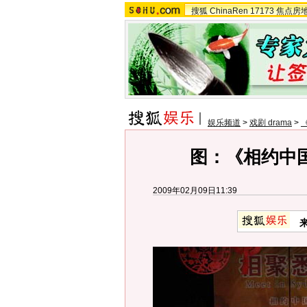
搜狐
ChinaRen
17173
焦点房
娱乐频道
>
戏剧 drama
>
图：《相约中
2009年02月09日11:39