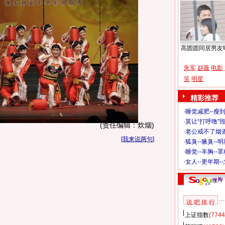
高圆圆同居男友
朱军
赵薇
电影
笑
明星
精彩推荐
·
睡觉减肥--瘦到
·
莫让“打呼噜”
(责任编辑：炊烟)
·
老公戒不了烟酒
[
我来说两句
]
·
狐臭--腋臭--
·
睡觉--丰胸--
·
女人--更年期-
说 吧 排 行
上证指数
(7744