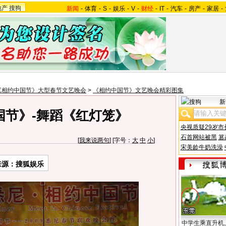
地产
搜狗
新闻
-
体育
-
S
-
娱乐
-
V
-
财经
-
IT
-
汽车
-
房产
-
家居
-
《相约中国节》大型春节文艺晚会
>
《相约中国节》文艺晚会精彩图集
新
国节》-舞蹈《红灯笼》
央视质疑29岁市
石首网站被黑
篡
[
我来说两句
] [字号：
大
中
小
]
宋美龄牛奶洗澡
来源：搜狐娱乐
中学生乘直升机