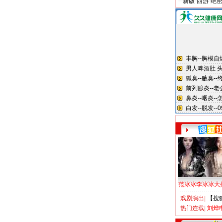
新版“西游”绝
范冰冰李冰冰大
戏剧演出
|
【搜
热门连载
|
刘烨