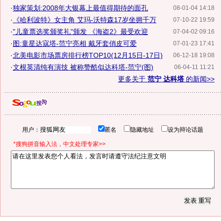
·
独家策划:2008年大银幕上最值得期待的面孔
08-01-04 14:18
·
《哈利波特》女主角 艾玛-沃特森17岁坐拥千万
07-10-22 19:59
·
"儿童票选奖颁奖礼"颁发 《海盗2》最受欢迎
07-04-02 09:16
·
图:童星达寇塔-范宁亮相 戴牙套俏皮可爱
07-01-23 17:41
·
北美电影市场票房排行榜TOP10(12月15日-17日)
06-12-18 19:08
·
文根英清纯有演技 被称赞酷似达科塔-范宁(图)
06-04-11 11:21
更多关于
范宁 达科塔
的新闻>>
用户：
匿名
隐藏地址
设为辩论话题
*搜狗拼音输入法，中文处理专家>>