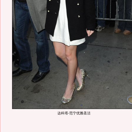
达科塔-范宁优雅圣洁