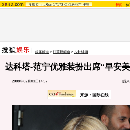
搜狐
ChinaRen
17173
焦点房地产
搜狗
新闻
-
体
娱乐频道
>
好莱坞频道
>
八卦绯闻
达科塔-范宁优雅装扮出席“早安美国
2009年02月03日14:37
[
我来
来源：国际在线