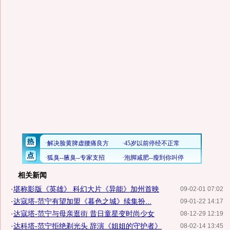
相关新闻
·
堪称影版《英雄》 科幻大片《异能》加州首映
09-02-01 07:02
·
达寇塔-范宁有望加盟《暮色之城》续集扮...
09-01-22 14:17
·
达寇塔-范宁与母亲逛街 昔日童星变时尚少女
08-12-29 12:19
·
达科塔-范宁拒绝剃光头 辞演《姐姐的守护者》
08-02-14 13:45