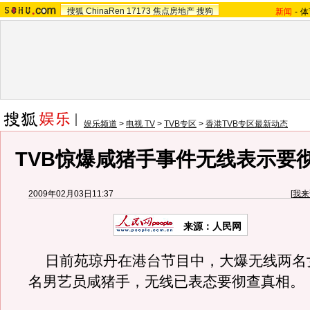
搜狐
ChinaRen
17173
焦点房地产
搜狗
新闻
-
体
娱乐频道
>
电视 TV
>
TVB专区
>
香港TVB专区最新动态
TVB惊爆咸猪手事件无线表示要彻
2009年02月03日11:37
[
我来
来源：人民网
日前苑琼丹在港台节目中，大爆无线两名
名男艺员咸猪手，无线已表态要彻查真相。