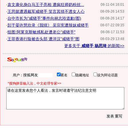
·
袁文康化身白马王子亮相 遭疯狂师奶粉丝...
08-11-04 16:01
·
王思懿遭遇戴军咸猪手 笑言其猜不透女人心
08-09-26 14:53
·
台中市长为"咸猪手"事件向林志玲道歉(图)
08-08-26 14:17
·
彭于晏许慧欣录《我猜》 吴宗宪遭辣妹咸猪手
08-07-22 09:35
·
组图:阿莱克斯敏感私处遭老公"咸猪手"
08-06-17 11:53
·
王菲香港行险被击头部 遭洋汉"咸猪手"图
08-03-29 13:48
更多关于
咸猪手 杨思琦
的新闻>>
用户：
匿名
隐藏地址
设为辩论话题
*搜狗拼音输入法，中文处理专家>>