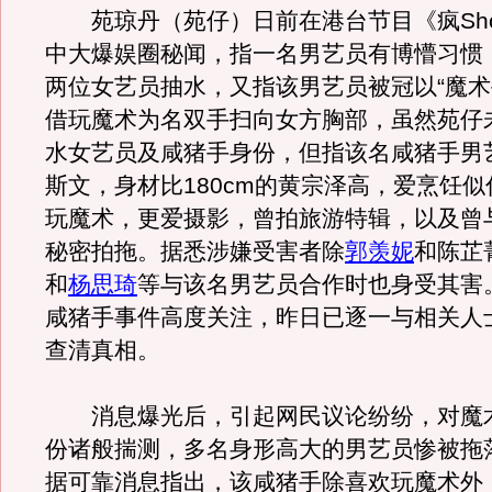
苑琼丹（苑仔）日前在港台节目《疯Sh
中大爆娱圈秘闻，指一名男艺员有博懵习惯
两位女艺员抽水，又指该男艺员被冠以“魔术
借玩魔术为名双手扫向女方胸部，虽然苑仔
水女艺员及咸猪手身份，但指该名咸猪手男
斯文，身材比180cm的黄宗泽高，爱烹饪
玩魔术，更爱摄影，曾拍旅游特辑，以及曾
秘密拍拖。据悉涉嫌受害者除
郭羡妮
和陈芷
和
杨思琦
等与该名男艺员合作时也身受其害
咸猪手事件高度关注，昨日已逐一与相关人
查清真相。
消息爆光后，引起网民议论纷纷，对魔
份诸般揣测，多名身形高大的男艺员惨被拖
据可靠消息指出，该咸猪手除喜欢玩魔术外