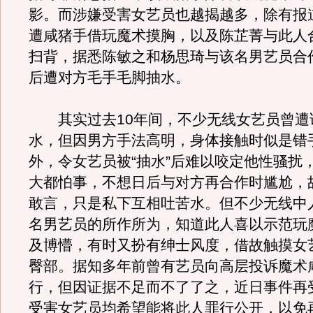
影。而涉嫌受害女艺员也越揭越多，除有报
遭咸猪手借玩魔术摸胸，以及陈芷菁与此人
扫背，据悉陈敏之和杨思琦与该名男艺员合
后遭对方毛手毛脚抽水。
其实过去10年间，不少无线女艺员曾遭
水，但因男方手法高明，身体接触时似是错
外，令女艺员被“抽水”后难以咬定他性骚扰
大都怕事，不想日后与对方再合作时尴尬，
敢言，只是私下互相吐苦水。但不少无线中
名男艺员的所作所为，知道此人喜以示范玩
及博懵，有时又扮有绅士风度，借故触摸女
臀部。据知多年前曾有艺员向高层投诉魔术
行，但因证据不足而不了了之，近日事件再
受害女艺员均希望能将此人罪行公开，以免