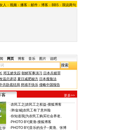
女人
-
视频
-
播客
-
邮件
-
博客
-
BBS
-
我说两句
闻
网页
博客
音乐
图片
说吧
长
邓玉娇失踪
朝鲜军事演习
日本兵赎罪
改温总讲话
夏日减肥秘方
日本瘦脸法
中共卧底结局
慈禧不快乐
侵略中国报告
更多>>
·
农民工之
|
农民工之权益-搜狐博客
·
津/金城
|
农民工有了意外险
·
你知道我
|
为农民工购买社会养老、
·
PHOTO BY
|
黄渤-搜狐博客
·
PHOTO BY
|
音乐的虫子--黄渤、张博
上学