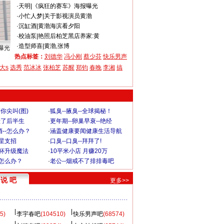
·
天明
|
《疯狂的赛车》海报曝光
·
小忙人梦
|
关于影视演员黄渤
·
沉缸酒
|
黄渤海滨看夕阳
·
校油泵
|
艳照后柏芝黑店养家:黄
·
造型师喜
|
黄渤,张博
曝光
热点标签：
刘德华
冯小刚
蔡少芬
快乐男声
大s
选秀
范冰冰
张柏芝
苏醒
郑钧
春晚
李湘
搞
你尖叫(图)
·
狐臭--腋臭--全球揭秘！
毁了后半生
·
更年期--卵巢早衰--绝经
--怎么办？
·
涵盖健康要闻健康生活导航
明星支招
·
口臭--口臭--拜拜了!
罩杯升级魔法
·
10平米小店 月赚20万
-怎么办？
·
老公--烟戒不了排排毒吧
说 吧
更多>>
5)
李宇春吧
(104510)
快乐男声吧
(68574)