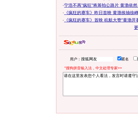
·
宁浩不再"疯狂"将筹拍公路片 黄渤依
·
《疯狂的赛车》昨日首映 黄渤挨抽徐
·
《疯狂的赛车》首映 杭航大赞"黄渤开
用户：
匿名
*搜狗拼音输入法，中文处理专家>>