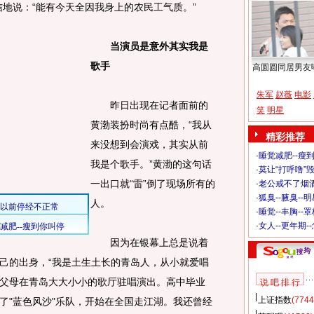
信地说：“能有今天全因我身上的农民工气质。
”
当演员是意外其实我是
歌手
高圆圆同居男友
朱军
赵薇
电影
昨日出现在记者面前的
笑
明星
黄渤装扮时尚有点酷，“我从
精彩推荐
来没想到会演戏，其实从前
·
睡觉减肥--瘦到
我是个歌手。”黄渤的这句话
·
莫让“打呼噜”
一出口就“雷”倒了现场所有的
·
老公戒不了烟酒
·
狐臭--腋臭--
人。
·
睡觉--丰胸--
·
女人--更年期-
因为在银幕上总是说着
己的出身，“我是土生土长的青岛人，从小就爱唱
父母在青岛大大小小的歌厅驻唱演出。高中毕业
说 吧 排 行
上证指数
(7744
了"蓝色风沙"乐队，开始在全国走江湖。我还曾经