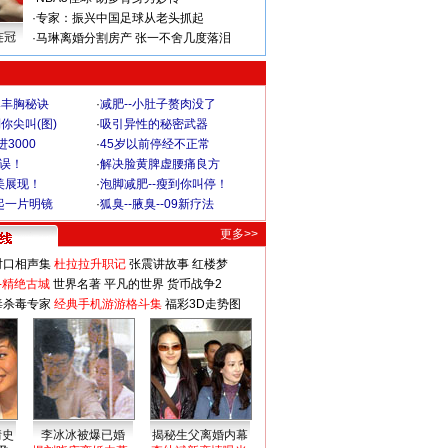
·
专家：振兴中国足球从老头抓起
连冠
·
马琳离婚分割房产 张一不舍几度落泪
爆丰胸秘诀
·
减肥--小肚子赘肉没了
你尖叫(图)
·
吸引异性的秘密武器
3000
·
45岁以前停经不正常
不误！
·
解决脸黄脾虚腰痛良方
美展现！
·
泡脚减肥--瘦到你叫停！
起一片明镜
·
狐臭--腋臭--09新疗法
更多>>
对口相声集
杜拉拉升职记
张震讲故事
红楼梦
-精绝古城
世界名著
平凡的世界
货币战争2
毒杀毒专家
经典手机游游格斗集
福彩3D走势图
情史
李冰冰被爆已婚
揭秘生父离婚内幕