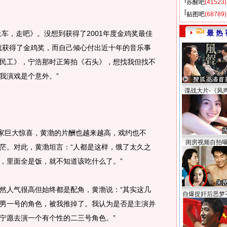
苏醒吧
(41523)
贴图吧
(68789)
最 热 
车，走吧》。没想到获得了2001年度金鸡奖最佳
就获得了金鸡奖，而自己倾心付出近十年的音乐事
民工》，宁浩那时正筹拍《石头》，想找我但找不
我演戏是个意外。”
谍战大片-《风
家巨大惊喜，黄渤的片酬也越来越高，戏约也不
闺房视频自拍
茫。对此，黄渤坦言：“人都是这样，饿了太久之
，里面全是饭，就不知道该吃什么了。”
人气很高但始终都是配角，黄渤说：“其实这几
自爆捉奸后恶梦
男一号的角色，被我推掉了。我认为是否是主演并
宁愿去演一个有个性的二三号角色。”