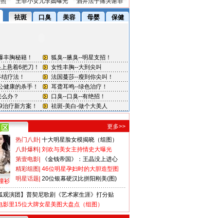
密照
王菲小女儿李嫣曝光
酒井法子痛哭谢罪
更多>>
热门八卦
|
十大明星脸女模揭晓（组图）
八卦爆料
|
刘欢与美女主持情史大曝光
第壹电影
|
《金钱帝国》：王晶没上进心
精彩组图
|
46位明星孕妇时的大胆造型图
明星话题
|
20位银幕硬汉比拼阳刚美(图)
撞衫
狐观演团】普契尼歌剧《艺术家生涯》打分贴
电影里15位大牌女星美图大盘点（组图）