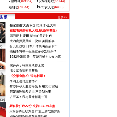
刘德华吧
(69854)
东方神起吧
(65744)
婚姻吧
(78544)
37℃女人吧
(6985)
视 频
更多>>
·
独家首播:大秦帝国
范冰冰-金大班
·
在线看超高收视大戏:
蜗居(完整版)
·
倔强萝卜
麦田
媳妇的美好时代
·
大内密探灵灵狗
倪萍-美丽的事
·
台儿庄战役 日军尸体装满百余卡车
声》
·
揭秘希特勒一生躲过多少次暗杀？
·
1982香港回归中英谈判鲜为人知内幕
·
宋丹丹：张国立活得太累
·
满文军有望明日获释
曝光
·
《变形金刚2》送电影票！
·
李湘王岳伦恩爱待产
·
黎姿怀孕大肚照曝光 月用30万安胎
·
阿娇懒理冠希返港:不关我的事
·
古巨基：我与霆锋都是一哥
不断
·
斯科拉狂砍22分 火箭104-79灰熊
·
火箭弃将赴欧淘金 扣篮王转战俄罗斯
·
NBA5佳球-朗多背身秀妙传