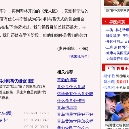
》，再到即将开拍的《无人区》，黄渤和宁浩的
刘翔亚锦赛三
否有信心与宁浩成为冯小刚与葛优式的黄金组合
寻医问药
浩在私下也探讨过。我们觉得目前差距还很大，与
·
丰胸--林志玲
"，我们还处在学习阶段，但他们始终是我们的努力
·
睡觉减肥--瘦到
·
开这样的店 日进
·
上班 兼职 两
(责任编辑：小库)
·
健康与美丽完
[
我来说两句
]
·
为健康行业撑
相关推荐
·
听评书
|
郭德纲
黄渤的博客
小刚葛优组合)(图)
·
听小说
|
鬼吹灯1
宁浩"扶正"做了男主角.而3月
意外是什么意思
·
共享区
|
手机病
浩选的第一男主角也是黄渤,"找
这样会有什么意外吗
易...
什么是意外伤害
青岛信息港
头(图)
09-02-01 17:28
青岛恒星学院好不好
萝卜"
09-01-23 13:49
青岛黄海学院怎么样
揭田壮壮徐帆
09-01-21 09:31
我们农民工怎么办