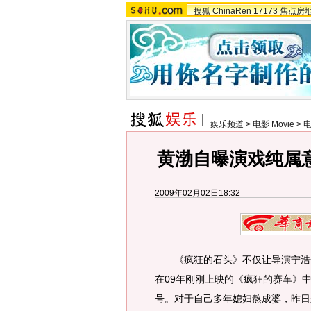
搜狐
ChinaRen
17173
焦点房
娱乐频道
>
电影 Movie
>
黄渤自曝演戏纯属
2009年02月02日18:32
《疯狂的石头》不仅让导演宁浩一
在09年刚刚上映的《疯狂的赛车》
号。对于自己多年媳妇熬成婆，昨日