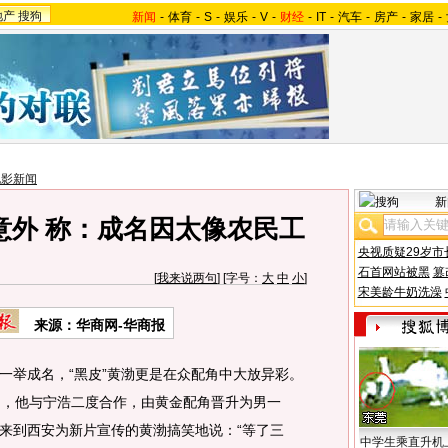
地产
搜狗
新闻
-
体育
-
S
-
娱乐
-
V
-
财经
-
IT
-
汽车
-
房产
-
家居
-
电影新闻
新
意外 称：成名因太像农民工
央视质疑29岁市
石首网站被黑
篡
[
我来说两句
] [字号：
大
中
小
]
宋美龄牛奶洗澡
来源：华商网-华商报
举成名，“黑皮”黄渤更是在众配角中大放异彩。
中，他与宁浩二度合作，由黄金配角晋升为男一
来到西安为新片宣传的黄渤搞笑地说：“等了三
中学生乘直升机