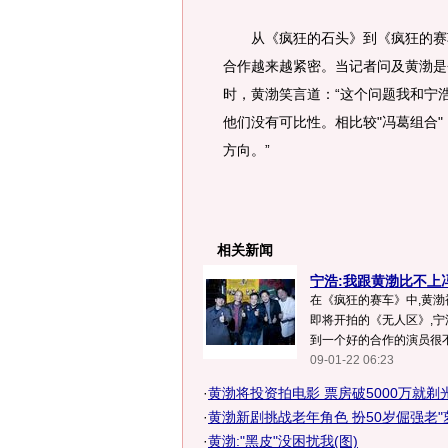
从《疯狂的石头》到《疯狂的赛车
合作越来越紧密。当记者问及黄渤是
时，黄渤笑言道：“这个问题我和宁
他们没有可比性。相比较"冯葛组合
方向。”
相关新闻
宁浩:我跟黄渤比不上冯
在《疯狂的赛车》中,黄渤被
即将开拍的《无人区》,宁
到一个好的合作的演员很不容
09-01-22 06:23
·
黄渤将投资拍电影 票房破5000万就剃光
·
黄渤新剧挑战老年角色 扮50岁倔强老"
·
黄渤:"黑皮"没困扰我(图)