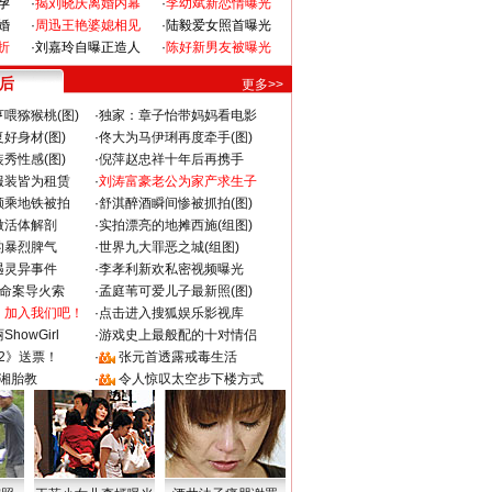
孕
·
揭刘晓庆离婚内幕
·
李幼斌新恋情曝光
婚
·
周迅王艳婆媳相见
·
陆毅爱女照首曝光
折
·
刘嘉玲自曝正造人
·
陈好新男友被曝光
 后
更多>>
喂猕猴桃(图)
·
独家：章子怡带妈妈看电影
好身材(图)
·
佟大为马伊琍再度牵手(图)
秀性感(图)
·
倪萍赵忠祥十年后再携手
服装皆为租赁
·
刘涛富豪老公为家产求生子
颜乘地铁被拍
·
舒淇醉酒瞬间惨被抓拍(图)
做活体解剖
·
实拍漂亮的地摊西施(组图)
的暴烈脾气
·
世界九大罪恶之城(组图)
遇灵异事件
·
李孝利新欢私密视频曝光
成命案导火索
·
孟庭苇可爱儿子最新照(图)
：加入我们吧！
·
点击进入搜狐娱乐影视库
howGirl
·
游戏史上最般配的十对情侣
2》送票！
·
张元首透露戒毒生活
湘胎教
·
令人惊叹太空步下楼方式