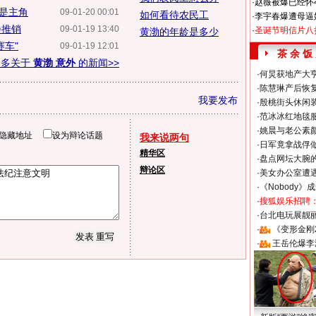
·
赵薇被爆已经怀
然是主角
09-01-20 00:01
如何看待农民工
·
李宇春爆遭母逼
峥推销
09-01-19 13:40
·
圣诞节明信片八
黄渤的年龄是多少
赛车"
09-01-19 12:01
茶 余 饭
更多关于
黄渤 意外
的新闻>>
·
何炅获地产大亨
·
陈慧琳产后恢复
我要发布
·
殷桃街头休闲装
·
范冰冰红地毯
·
姚晨与老公素
隐藏地址
设为辩论话题
我来说两句
·
日军竟拿战俘
精华区
·
盘点网坛大腕
辩论区
·
美女办公室遭
·
《Nobody》
·
搜狐娱乐招聘
·
台北电玩展靓丽S
·
《变形金刚
·
王岳伦爆李