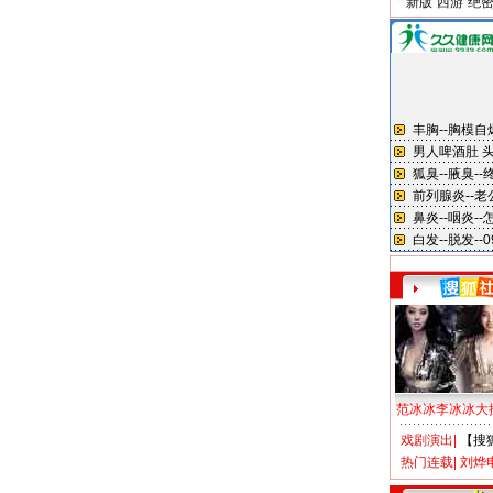
新版“西游”绝
范冰冰李冰冰大
戏剧演出
|
【搜
热门连载
|
刘烨