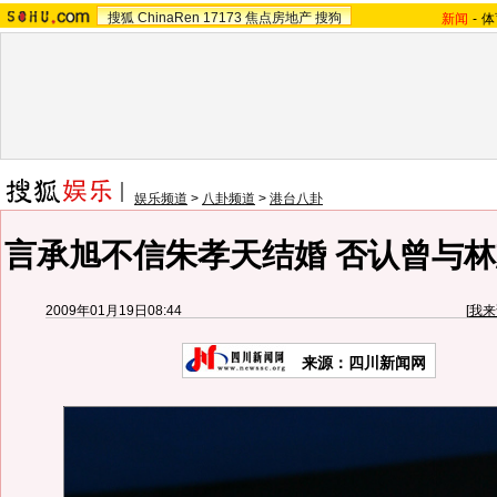
搜狐
ChinaRen
17173
焦点房地产
搜狗
新闻
-
体
娱乐频道
>
八卦频道
>
港台八卦
言承旭不信朱孝天结婚 否认曾与林
2009年01月19日08:44
[
我来
来源：四川新闻网