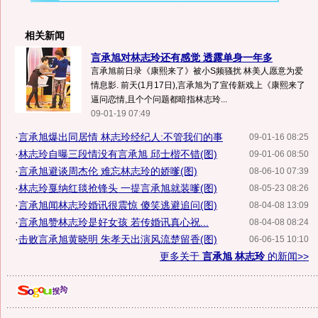
相关新闻
言承旭对林志玲还有感觉 透露单身一年多
言承旭前日录《康熙来了》被小S频骚扰 林美人愿意为爱
情息影. 前天(1月17日),言承旭为了宣传新戏上《康熙来了
逼问恋情,且个个问题都暗指林志玲...
09-01-19 07:49
·
言承旭爆出同居情 林志玲经纪人:不管我们的事
09-01-16 08:25
·
林志玲自曝三段情没有言承旭 邱士楷不错(图)
09-01-06 08:50
·
言承旭避谈周杰伦 难忘林志玲的娇嗲(图)
08-06-10 07:39
·
林志玲戛纳红毯抢锋头 一提言承旭就装嗲(图)
08-05-23 08:26
·
言承旭闻林志玲婚讯很震惊 傻笑逃避追问(图)
08-04-08 13:09
·
言承旭赞林志玲是好女孩 若传婚讯真心祝...
08-04-08 08:24
·
击败言承旭黄晓明 朱孝天出演风流楚留香(图)
06-06-15 10:10
更多关于
言承旭 林志玲
的新闻>>