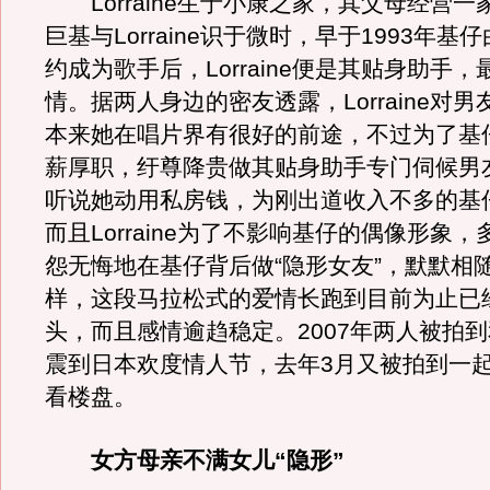
Lorraine生于小康之家，其父母经营一
巨基与Lorraine识于微时，早于1993年
约成为歌手后，Lorraine便是其贴身助手
情。据两人身边的密友透露，Lorraine对
本来她在唱片界有很好的前途，不过为了基
薪厚职，纡尊降贵做其贴身助手专门伺候男
听说她动用私房钱，为刚出道收入不多的基
而且Lorraine为了不影响基仔的偶像形象
怨无悔地在基仔背后做“隐形女友”，默默相
样，这段马拉松式的爱情长跑到目前为止已经
头，而且感情逾趋稳定。2007年两人被拍
震到日本欢度情人节，去年3月又被拍到一
看楼盘。
女方母亲不满女儿“隐形”