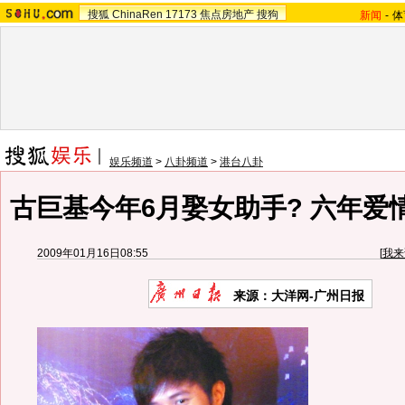
搜狐
ChinaRen
17173
焦点房地产
搜狗
新闻
-
体
娱乐频道
>
八卦频道
>
港台八卦
古巨基今年6月娶女助手? 六年爱
2009年01月16日08:55
[
我来
来源：大洋网-广州日报