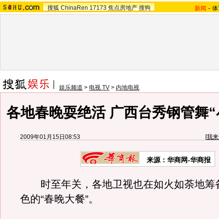
搜狐
ChinaRen
17173
焦点房地产
搜狗
新闻
-
体
娱乐频道
>
电视 TV
>
内地电视
各地春晚耍绝活 广西台秀钢管舞“
2009年01月15日08:53
[
我来
来源：华商网-华商报
时至年关，各地卫视也在如火如荼地筹
色的“春晚大餐”。