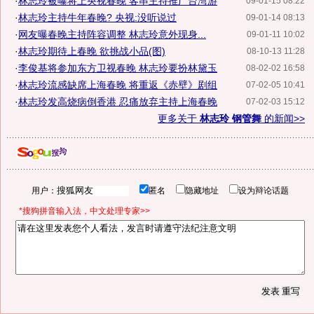
·
林志玲被曝将上央视春晚 客串主持推广台湾游
09-01-15 08:22
·
林志玲主持牛年春晚? 央视:没听说过
09-01-14 08:13
·
网友曝春晚主持阵容调整 林志玲意外现身...
09-01-11 10:02
·
林志玲期待上春晚 欲挑战小品(图)
08-10-13 11:28
·
李俊基将参加东方卫视春晚 林志玲要扮林黛玉
08-02-02 16:58
·
林志玲流感缺席上海春晚 将重返《赤壁》剧组
07-02-05 10:41
·
林志玲发高烧病倒香港 忍痛放弃主持上海春晚
07-02-03 15:12
更多关于
林志玲 钢管舞
的新闻>>
用户：
匿名
隐藏地址
设为辩论话题
*搜狗拼音输入法，中文处理专家>>