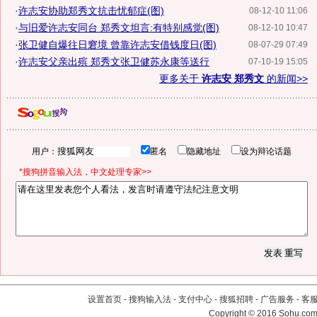
·
许志安协助郑秀文抗击忧郁症(图)
08-12-10 11:06
·
与旧爱许志安同台 郑秀文坦言:有特别感觉(图)
08-12-10 10:47
·
张卫健自爆往日窘境 曾靠许志安借钱度日(图)
08-07-29 07:49
·
许志安父亲出殡 郑秀文张卫健苏永康等送行
07-10-19 15:05
更多关于
许志安 郑秀文
的新闻>>
用户：
匿名
隐藏地址
设为辩论话题
*搜狗拼音输入法，中文处理专家>>
设置首页
-
搜狗输入法
-
支付中心
-
搜狐招聘
-
广告服务
-
客
Copyright
©
2016 Sohu.com 