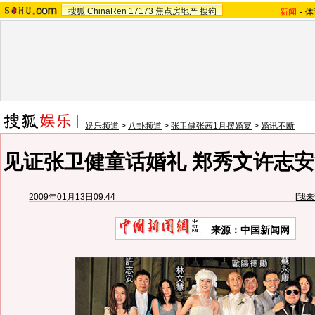
搜狐
ChinaRen
17173
焦点房地产
搜狗
新闻
-
体
娱乐频道
>
八卦频道
>
张卫健张茜1月摆婚宴
>
婚讯不断
见证张卫健童话婚礼 郑秀文许志安
2009年01月13日09:44
[
我来
来源：中国新闻网