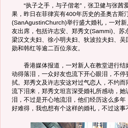
“执子之手，与子偕老”，张卫健与张茜
果，昨日在菲律宾有400年历史的圣奥古斯
(SanAgustinChurch)举行盛大婚礼，一
友出席，包括许志安、郑秀文(Sammi)、
梁汉文夫妇、徐小明夫妇、狄波拉夫妇、吴
勋和韩红等逾二百位亲友。
香港媒体报道，一对新人在教堂进行结
动得落泪，一众好友也流下开心眼泪，不停
拭。郑秀文及许志安这对过气恋人，不约而
流下泪来，郑秀文坦言深受婚礼所感动，她
泪，不过是开心地流泪，他们经历这么多年
好难得，我也想有个这样的婚礼，不过这事