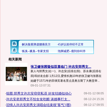
相关新闻
张卫健张茜疑似双喜临门 许志安郑秀文...
新人与郑秀文(右一)、许志安(后排左四)、苏永康(后排右
四)等好友合影 1月12日,爱情长跑10年的张卫健与张茜在
始建于1571年的菲律宾著名景点圣奥古斯丁大教堂举...
09-01-13 07:31
·
组图:郑秀文许志安窃窃私语 好友结婚似动心
09-01-12 08:05
·
许志安牵郑秀文不怕女友吃醋 谈婚事打太...
08-12-24 15:26
·
旧情人许志安郑秀文演唱会结束很"客气"(图)
08-12-17 09:55