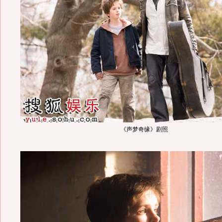
《声梦奇缘》剧照