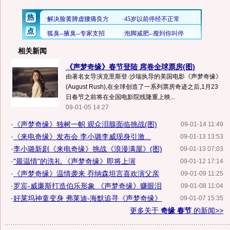
相关新闻
《声梦奇缘》春节登陆 席卷全球票房(图)
由著名女导演克里斯登·沙瑞执导的美国电影《声梦奇缘》
(August Rush),在全球创造了一系列票房奇迹之后,1月23
日春节之前将在全国电影院线隆重上映...
09-01-05 14:27
·
《声梦奇缘》独树一帜 观众泪腺面临挑战(图)
09-01-14 11:49
·
《来电奇缘》发布会 李小璐李威现身引激...
09-01-13 13:53
·
李小璐新剧《来电奇缘》挑战《浪漫满屋》(图)
09-01-13 07:03
·
"最温情"的洗礼 《声梦奇缘》即将上演
09-01-12 17:14
·
《声梦奇缘》温情袭来 乔纳森坦言喜欢演父亲
09-01-09 11:25
·
罗宾-威廉斯打造伯乐形象 《声梦奇缘》赚眼泪
09-01-08 11:04
·
好莱坞神童变身 弗莱迪-海默追寻《声梦奇缘》
09-01-07 15:35
更多关于
奇缘 春节
的新闻>>