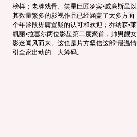
榜样；老牌戏骨、笑星巨匠罗宾•威廉斯虽
其数量繁多的影视作品已经涵盖了太多方面
个年龄段毋庸置疑的认可和欢迎；乔纳森•莱
凯丽•拉塞尔两位影星第二度聚首，帅男靓
影迷闻风而来。这也是片方坚信这部“最温情
引全家出动的一大筹码。