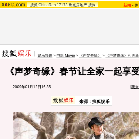
搜狐
ChinaRen
17173
焦点房地产
搜狗
新闻
-
体
娱乐频道
>
电影 Movie
>
《声梦奇缘》
>
《声梦奇缘》相关新
《声梦奇缘》春节让全家一起享受
2009年01月12日16:35
[
我来
来源：搜狐娱乐