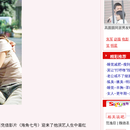
高圆圆同居男友
朱军
赵薇
电影
笑
明星
精彩推荐
·
睡觉减肥--瘦到
·
莫让“打呼噜”
·
老公戒不了烟酒
·
狐臭--腋臭--
·
睡觉--丰胸--
·
女人--更年期-
相 关 说 吧
范逸臣
|
魏德圣
臣凭借影片《海角七号》迎来了他演艺人生中最红