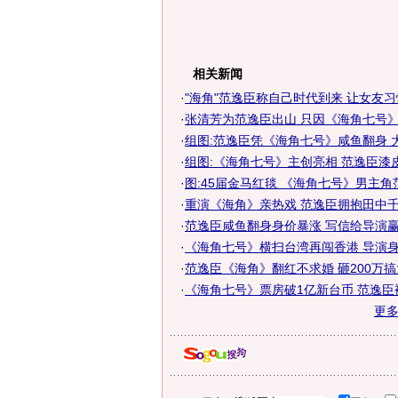
相关新闻
·
"海角"范逸臣称自己时代到来 让女友
·
张清芳为范逸臣出山 只因《海角七号》迷
·
组图:范逸臣凭《海角七号》咸鱼翻身 
·
组图:《海角七号》主创亮相 范逸臣漆
·
图:45届金马红毯 《海角七号》男主角
·
重演《海角》亲热戏 范逸臣拥抱田中千
·
范逸臣咸鱼翻身身价暴涨 写信给导演赢角
·
《海角七号》横扫台湾再闯香港 导演
·
范逸臣《海角》翻红不求婚 砸200万
·
《海角七号》票房破1亿新台币 范逸臣
更