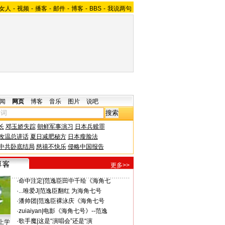
女人
-
视频
-
播客
-
邮件
-
博客
-
BBS
-
我说两句
闻
网页
博客
音乐
图片
说吧
长
邓玉娇失踪
朝鲜军事演习
日本兵赎罪
改温总讲话
夏日减肥秘方
日本瘦脸法
中共卧底结局
慈禧不快乐
侵略中国报告
更多>>
·
命中注定
|
范逸臣田中千绘《海角七
·
...唯爱J
|
范逸臣翻红 为海角七号
·
潘帅团
|
范逸臣裸泳庆《海角七号
·
zuiaiyan
|
电影《海角七号》--范逸
·
歌手魔
|
这是“演唱会”还是“演
上学