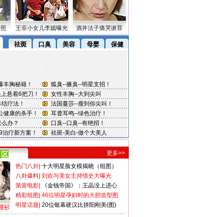
密照
王菲小女儿李嫣曝光
酒井法子痛哭谢罪
更多>>
热门八卦
|
十大明星脸女模揭晓（组图）
八卦爆料
|
刘欢与美女主持情史大曝光
第壹电影
|
《金钱帝国》：王晶没上进心
精彩组图
|
46位明星孕妇时的大胆造型图
明星话题
|
20位银幕硬汉比拼阳刚美(图)
撞衫