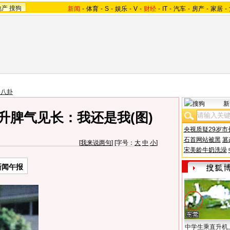
地产
搜狗
新闻
-
体育
-
S
-
娱乐
-
V
-
财经
-
IT
-
汽车
-
房产
-
家居
-
台八卦
新
升脾气见长：我还是我(图)
央视质疑29岁市
石首网站被黑
篡
[
我来说两句
] [字号：
大
中
小
]
宋美龄牛奶洗澡
新闻午报
中学生乘直升机