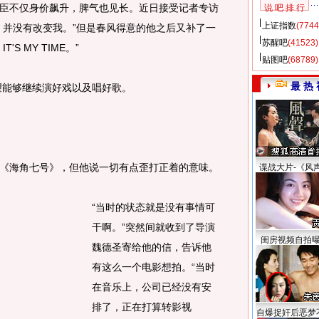
臣不仅身价飙升，脾气也见长。近日接受记者专访
说 吧 排 行
上证指数
(7744
》并没有改变我。”但是春风得意的他之后又补了一
苏醒吧
(41523)
S MY TIME。”
贴图吧
(68789)
最 热 
望能够继续演好戏以及唱好歌。
海角七号》，但他说一切有点歪打正着的意味。
谍战大片-《风
“当时的状态就是没有事情可
干啊。”突然间就收到了导演
闺房视频自拍
魏德圣寄给他的信，告诉他
有这么一个电影想拍。“当时
在音乐上，公司已经没有安
排了，正在打算转影视
自爆捉奸后恶梦