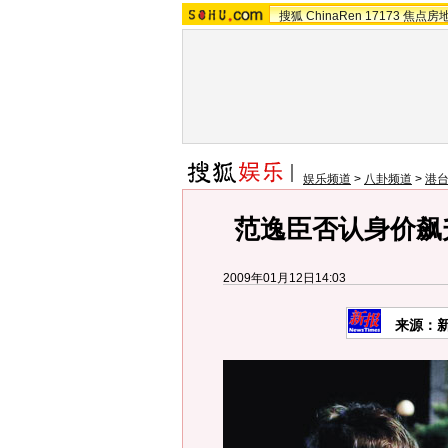
搜狐
ChinaRen
17173
焦点房
娱乐频道
>
八卦频道
>
港
范逸臣否认身价飙
2009年01月12日14:03
来源：