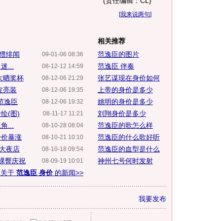
(责任编辑：CL)
[
我来说两句
]
相关推荐
习惯绯闻
范逸臣的图片
09-01-06 08:36
...
范逸臣 伴奏
08-12-12 14:59
大晒奖杯
张艺谋现在身价如何
08-12-06 21:29
皮亮装
上帝的身价是多少
08-12-06 19:35
范逸臣
姚明的身价是多少
08-12-06 19:32
绘(图)
刘翔身价是多少
08-11-17 11:21
...
范逸臣的歌怎么样
08-10-28 08:04
身价暴涨
范逸臣的什么歌好听
08-10-21 10:10
搞大夜店
范逸臣的血型是什么
08-10-18 09:54
裸臀庆祝
神州七号何时发射
08-09-19 10:01
多关于
范逸臣 身价
的新闻>>
我要发布