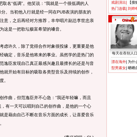
戏剧演出
|
【搜
吧取名“低调”。他笑说：“我就是一个很低调的人
热门连载
|
刘烨
缘分。当初他入行就是经一同在PUB表演的朋友的
注意，之后再经对方推荐，丰华唱片副总李世忠亲
为这是一把歌坛极富希望的嗓音。
虑许久，除了觉得合作对象很投缘，更重要是他
每天在吞别人
经确定，音乐是他将来的事业。虽然学的是热门的
漂在海外
|
为什
范逸臣发现自己真正最感兴趣且最擅长的还是与音
型男索女
|
晒晒
他就开始有目标的吸取各类型音乐及持续的创作，
度。
作曲，但范逸臣并不心急：“我还年轻嘛，而且
然，有一天可以唱到自己的创作曲，是他的一个心
就是藉由自己不断在音乐方面的成长，让喜爱音乐
。