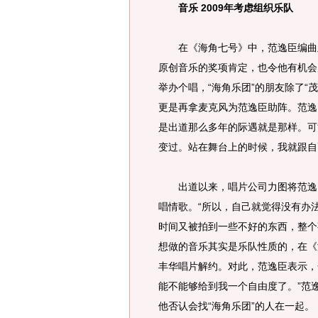
音乐 2009年考虑组织乐队
在《海角七号》中，范逸臣编曲及
原创音乐的奖项肯定，也令他有机会
举办个唱，“海角乐团”的朋友除了“
更是再拿麦克风为范逸臣助阵。范逸
是出道那么多年的际遇就是那样。可
变过。站在舞台上的时候，我就跟自己说：‘
出道以来，唱片公司力图将范逸臣
唱情歌。“所以，自己就觉得没有办
时间又被拍到一些不好的东西，整个
想做的音乐其实是乐队性质的，在《
丰华唱片解约。对此，范逸臣表示，
能不能够给到我一个自由度了。”范逸
他否认会找“海角乐团”的人在一起。