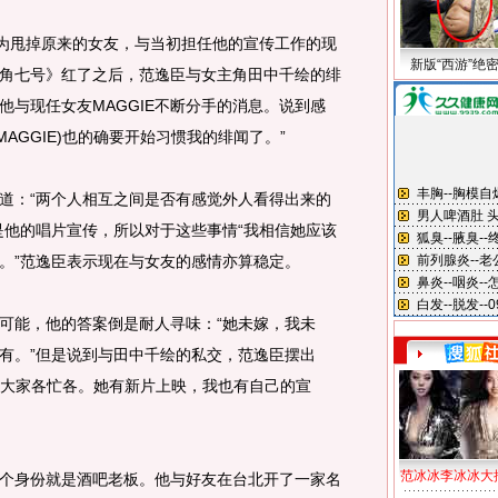
为甩掉原来的女友，与当初担任他的宣传工作的现
新版“西游”绝
角七号》红了之后，范逸臣与女主角田中千绘的绯
他与现任女友MAGGIE不断分手的消息。说到感
AGGIE)也的确要开始习惯我的绯闻了。”
：“两个人相互之间是否有感觉外人看得出来的
业是他的唱片宣传，所以对于这些事情“我相信她应该
。”范逸臣表示现在与女友的感情亦算稳定。
能，他的答案倒是耐人寻味：“她未嫁，我未
有。”但是说到与田中千绘的私交，范逸臣摆出
多，大家各忙各。她有新片上映，我也有自己的宣
范冰冰李冰冰大
身份就是酒吧老板。他与好友在台北开了一家名