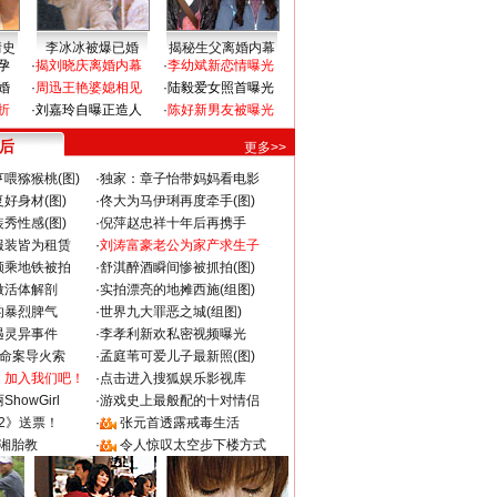
情史
李冰冰被爆已婚
揭秘生父离婚内幕
孕
·
揭刘晓庆离婚内幕
·
李幼斌新恋情曝光
婚
·
周迅王艳婆媳相见
·
陆毅爱女照首曝光
折
·
刘嘉玲自曝正造人
·
陈好新男友被曝光
 后
更多>>
喂猕猴桃(图)
·
独家：章子怡带妈妈看电影
好身材(图)
·
佟大为马伊琍再度牵手(图)
秀性感(图)
·
倪萍赵忠祥十年后再携手
服装皆为租赁
·
刘涛富豪老公为家产求生子
颜乘地铁被拍
·
舒淇醉酒瞬间惨被抓拍(图)
做活体解剖
·
实拍漂亮的地摊西施(组图)
的暴烈脾气
·
世界九大罪恶之城(组图)
遇灵异事件
·
李孝利新欢私密视频曝光
成命案导火索
·
孟庭苇可爱儿子最新照(图)
：加入我们吧！
·
点击进入搜狐娱乐影视库
howGirl
·
游戏史上最般配的十对情侣
2》送票！
·
张元首透露戒毒生活
湘胎教
·
令人惊叹太空步下楼方式