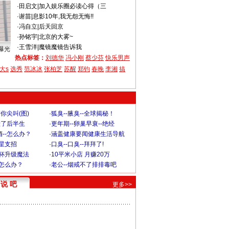
·
田启文
|
加入娱乐圈必读心得（三
·
谢苗
|
息影10年,我无怨无悔!!
·
冯自立
|
后天回京
·
孙铭宇
|
北京的大雾~
·
王雪洋
|
魔镜魔镜告诉我
曝光
热点标签：
刘德华
冯小刚
蔡少芬
快乐男声
大s
选秀
范冰冰
张柏芝
苏醒
郑钧
春晚
李湘
搞
你尖叫(图)
·
狐臭--腋臭--全球揭秘！
毁了后半生
·
更年期--卵巢早衰--绝经
--怎么办？
·
涵盖健康要闻健康生活导航
明星支招
·
口臭--口臭--拜拜了!
罩杯升级魔法
·
10平米小店 月赚20万
-怎么办？
·
老公--烟戒不了排排毒吧
说 吧
更多>>