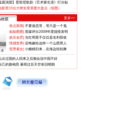
狐观演团】普契尼歌剧《艺术家生涯》打分贴
电影里15位大牌女星美图大盘点（组图）
更多>>
焦点新闻
|
不要迷恋哥，哥只是一个鬼
贴贴图图
|
英媒评出2009年度搞怪发明
娱乐旮旯
|
当红明星不仅仅是名利双收
情感世界
|
后悔嫁给这样一个山西男人
型男索女
|
小糖精归来，在海边轻轻舞
口水
么出过国的人回来之后都会说中国不好
自己的旗袍照
暴雨过后天空依旧晴朗