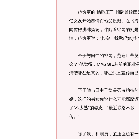
范逸臣的“情歌王子”招牌曾经因
任女友开始恋情而饱受质疑。在《海
闻传得沸沸扬扬，伴随着绯闻的则是
情，范逸臣说：“其实，我觉得她(指M
至于与田中的绯闻，范逸臣苦笑道
么？”他觉得，MAGGIE从前的职
清楚哪些是真的，哪些只是宣传而已
至于他与田中千绘是否有拍拖的可
婚，这样的男女你说什么可能都应该
了“不太熟”的姿态：“最近联络不
传。”
除了歌手和演员，范逸臣还有一个