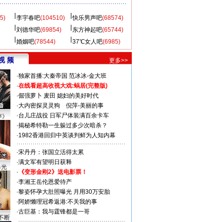
5)
李宇春吧
(104510)
快乐男声吧
(68574)
刘德华吧
(69854)
东方神起吧
(65744)
婚姻吧
(78544)
37℃女人吧
(6985)
视 频
更多>>
·
独家首播:大秦帝国
范冰冰-金大班
·
在线看超高收视大戏:
蜗居(完整版)
·
倔强萝卜
麦田
媳妇的美好时代
·
大内密探灵灵狗
倪萍-美丽的事
·
台儿庄战役 日军尸体装满百余卡车
声》
·
揭秘希特勒一生躲过多少次暗杀？
·
1982香港回归中英谈判鲜为人知内幕
·
宋丹丹：张国立活得太累
·
满文军有望明日获释
曝光
·
《变形金刚2》送电影票！
·
李湘王岳伦恩爱待产
·
黎姿怀孕大肚照曝光 月用30万安胎
·
阿娇懒理冠希返港:不关我的事
·
古巨基：我与霆锋都是一哥
不断