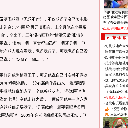
揭田壮壮徐帆
·
赵薇被爆已经怀
演唱的歌《无乐不作》，不仅获得了金马奖电影
·
李宇春爆遭母逼
走进台北“小巨蛋”再开演唱会。上个月他在小巨蛋
·
圣诞节明信片八
茂伯”，全来了。三年没有唱歌的“情歌天后”张清芳
茶 余 饭
臣说：“其实，我一直觉得自己行！我还是我！但
·
何炅获地产大亨
能有的人现在看我，觉得我行了。可我觉得自己没
·
陈慧琳产后恢复
·
殷桃街头休闲装
IT'S MY TIME。’。”
·
范冰冰红地毯
·
姚晨与老公素
·
日军竟拿战俘
打造成为情歌王子，可是他说自己其实并不喜欢
·
盘点网坛大腕
法好好往那条路走，没有新的作品出来，然后那段
·
美女办公室遭
事业就好像陷入了一个低谷的状态。”范逸臣说他
·
《Nobody》
·
搜狐娱乐招聘
海角七号》令他走红之后，一度传闻他将与老东家
·
台北电玩展靓丽S
合约的确是要满了。“是否续约，就要看唱片公司
·
《变形金刚
·
王岳伦爆李
臣透露说，2009年会考虑组织乐队再战乐坛，但