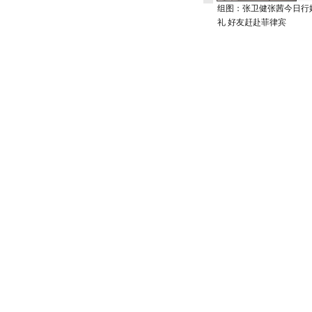
组图：张卫健张茜今日行
礼 好友赶赴菲律宾