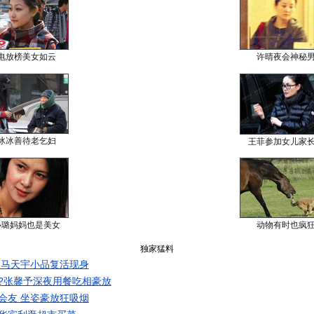
电放榜美女如云
许晴夜会神秘
冰冰善待老乞妇
王菲参加女儿家
小璐妈妈也是美女
动物有时也疯
独家猛料
 马天宇小品复活现身
?张馨予深夜用餐吃相豪放
会友 坐姿豪放狂吸烟