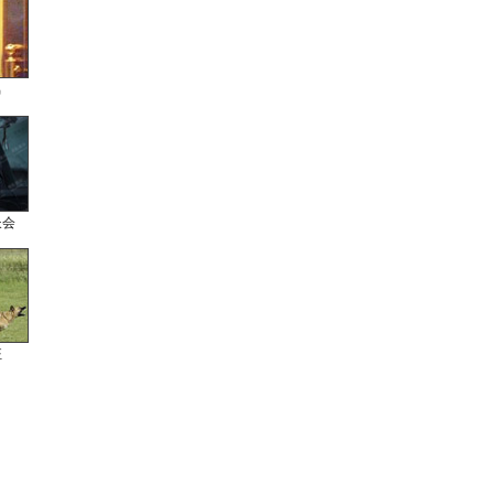
男
长会
狂