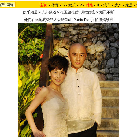
地产
搜狗
新闻
-
体育
-
S
-
娱乐
-
V
-
财经
-
IT
-
汽车
-
房产
-
家居
-
娱乐频道
>
八卦频道
>
张卫健张茜1月摆婚宴
>
婚讯不断
他们在当地高级私人会所Club Punta Fuego拍摄婚纱照