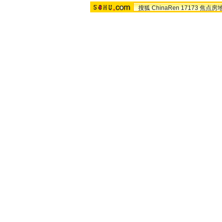
搜狐
ChinaRen
17173
焦点房