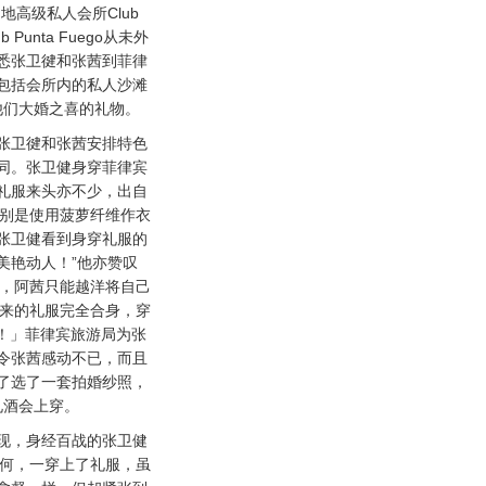
地高级私人会所Club
b Punta Fuego从未外
悉张卫徤和张茜到菲律
包括会所内的私人沙滩
他们大婚之喜的礼物。
卫徤和张茜安排特色
同。张卫健身穿菲律宾
礼服来头亦不少，出自
更特别是使用菠萝纤维作衣
张卫健看到身穿礼服的
美艳动人！”他亦赞叹
度身，阿茜只能越洋将自己
造出来的礼服完全合身，穿
油！」菲律宾旅游局为张
令张茜感动不已，而且
了选了一套拍婚纱照，
礼酒会上穿。
，身经百战的张卫健
为何，一穿上了礼服，虽