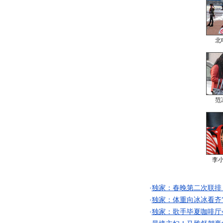
北
范
李
·
独家：春晚第二次联排
·
独家：体重向冰冰看齐
·
独家：歌手毕夏咖啡厅