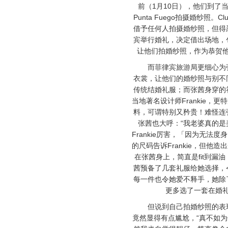
前（1月10日），他们到了当
Punta Fuego拍摄婚纱照。Clu
借予任何人拍摄婚纱照，但得
宾举行婚礼，决定借出场地，
让他们拍婚纱照，作为恭贺
而菲律宾旅游局更细心为张
衣裳，让他们的婚纱照与别不
传统结婚礼服；而张茜身穿的
当地著名设计师Frankie，
料，可谓特别又矜贵！难怪连
张茜也大呼：“我老婆真的是
Frankie厉害，「因为无法
的尺码告诉Frankie，但他
在张茜身上，简直是fit到漏
茜预备了几套礼服给她选择，
每一件也令她爱不释手，她除
更多选了一套在婚
但说到自己拍婚纱照的表现
竟然显得有点尴尬，“真不如