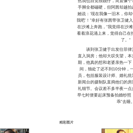
然我也自觉很靓仔，简直像个
手脚全都磞硬，但阿茜却越拍
她说：‘现在我像一旧木，你
我吧’！”幸好有张茜带张卫健
在沙滩上奔跑，“我觉得在沙
看着浪花涌上来，觉得自己在
了。“
谈到张卫健于出发往菲律宾
直入洞房；他却大叹失望，本
期，他真的想和老婆亲热一下
间，独处了还不到10分钟，
员，包括服装设计师、婚礼统
新闻台的摄制队直捣他们的房
礼细节。会议差不多半夜一点
早七时便要起床预备拍婚纱照
乖”去睡
精彩图片