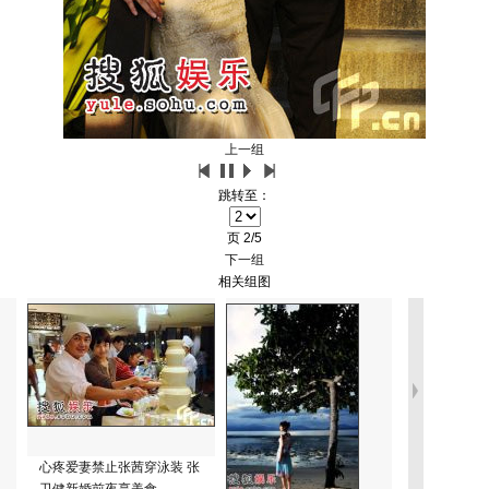
上一组
跳转至：
页
2/5
下一组
相关组图
心疼爱妻禁止张茜穿泳装 张