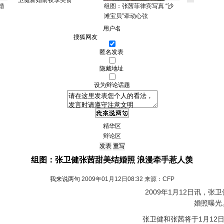
卫健新婚前夜享美食
婚
组图：张茜菲律宾写真 “沙
滩宝贝”牵动心弦
用户名
匿名发表
隐藏地址
设为辩论话题
精华区
辩论区
组图：张卫健张茜甜美结婚照 浪漫牵手惹人羡
我来说两句
2009年01月12日08:32 来源：CFP
2009年1月12日讯，张
婚照曝光
张卫健和张茜将于1月12日