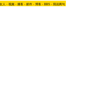
女人
-
视频
-
播客
-
邮件
-
博客
-
BBS
-
我说两句