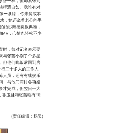
拿督一样，但却紧张到
越挥洒自如。我唯有对
却像一条滕，你来爬或攀
入戏，她还牵着老公的手
滩拍婚纱照感觉很典雅，
拍MV，心情也轻松不少
时，曾对记者表示要
来与张茜小别了个多星
，但他们晚饭后回到房
一行二十多人的工作人
筹人员，还有有线娱乐
间，与他们商讨各项婚
多才完成，但翌日一大
，张卫健和张茜唯有“乖
。
(责任编辑：杨昊)