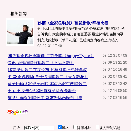
相关新闻
孙楠《全家总动员》首发新歌:幸福比春...
有什么比上春晚更重要的吗?当然,孙楠就用他的实际行动
告诉我们:家庭的幸福比春晚更重要.最近孙楠刚在棚内录
制完成的新歌《节日礼物》已经确定为春晚上演唱的...
08-12-31 17:40
·
09央视春晚压缩歌曲 二刘争唱《happy牛year》
08-12-31 07:08
·
快讯:孙楠演唱影视歌曲《不见不散》
08-09-13 21:20
·
10首奥运歌曲在京公布 孙楠对唱张惠妹李玟
08-07-10 16:49
·
图:08春晚现场 章子怡演唱歌曲《天女散花》
08-02-07 08:41
·
章子怡确认将现身春晚 零点不敲钟改唱歌曲
08-02-02 13:42
·
王宝强"突击"思乡歌曲有望登春晚舞台
07-12-16 08:50
·
陈楚生姜银对唱歌曲 网友恶搞春晚节目单
07-12-03 16:56
用户：
匿名
隐藏地址
设为辩论话题