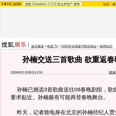
搜狐
ChinaRen
17173
焦点房地产
搜狗
新闻
-
体
娱乐频道
>
电视 TV
>
2009年央视春节联欢晚会
>
新闻动态
孙楠交送三首歌曲 欲重返春
2009年01月09日14:50
[
我来
孙楠已挑选3首歌曲送往09春晚剧组，歌
要求贴近。孙楠极有可能再登春晚舞台。
昨天，记者致电身在北京的孙楠经纪人贾