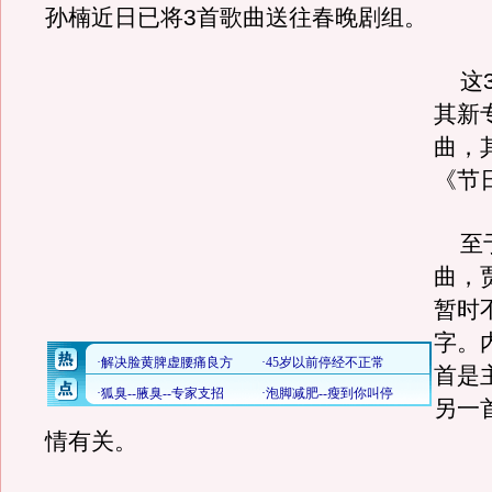
孙楠近日已将3首歌曲送往春晚剧组。
这3
其新
曲，
《节
至于
曲，
暂时
字。
首是
另一
情有关。