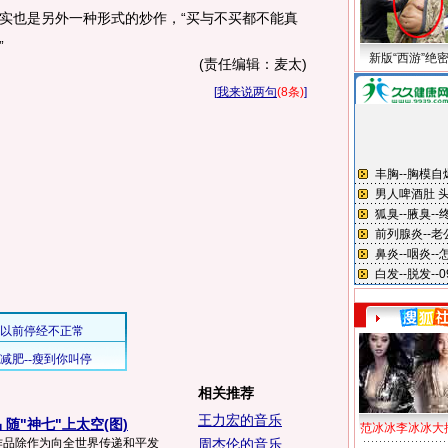
实也是另外一种形式的炒作，“买与不买都不能真
”
新版“西游”绝
(责任编辑：麦太)
[
我来说两句
(8条)
]
相关推荐
王力宏的音乐
随"神七"上太空(图)
范冰冰李冰冰大
些作品除作为向全世界传递和平发
周杰伦的音乐