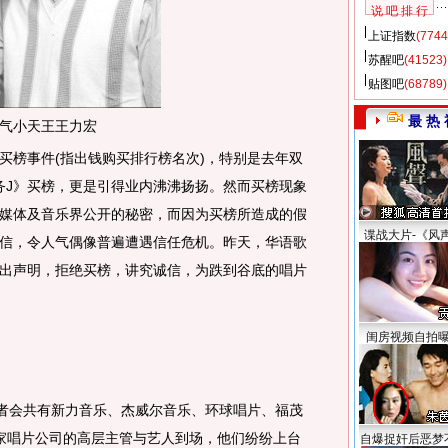
说 吧 排 行
上证指数
(7744
苏醒吧
(41523)
贴图吧
(68789)
最 热 
气小天王王力宏
榜事件(指出钱购买排行榜名次)，特别是去年双
务J》买榜，更是引得业内沸沸扬扬。然而买榜现象
媒体及音乐界公开的秘密，而因为买榜所造成的假
谍战大片-《风
信，令人气偶像普遍遭遇信任危机。昨天，华语歌
出声明，拒绝买榜，讲究诚信，为跌到谷底的唱片
闺房视频自拍
者会共有新力音乐、杰威尔音乐、环球唱片、福茂
家唱片公司的高层主管与艺人到场，他们纷纷上台
自爆捉奸后恶梦