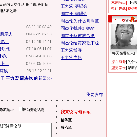
戏剧演出
|
【搜
天员的太空生活.据了解,长时间
王力宏 演唱会
热门连载
|
刘烨
燥乏味...
周杰伦 演唱会
周杰伦为什么叫周董
08-11-10 08:49
周杰伦挑衅刘德华
腹肌示人
08-07-25 02:30
周杰伦蔡依林合影
...
07-12-19 14:41
周杰伦给黄家强下跪
赏巩俐
07-10-06 11:07
王力宏博客
每天在吞别人
...
07-05-04 10:05
王力宏专辑
漂在海外
|
为什
...
07-04-05 16:02
型男索女
|
晒晒
误赚钱
06-12-12 11:11
关于
王力宏 周杰伦
的新闻>>
我要发布
隐藏地址
设为辩论话题
我来说两句
(8条)
精华区
辩论区