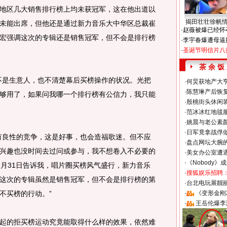
区几大销售排行榜上均未获冠军，这在他出道以
揭田壮壮徐帆
未能出席，但他还是通过新力音乐大中华区总裁崔
·
赵薇被爆已经怀
宏强调这次的专辑还是销售冠军，但不会是排行榜
·
李宇春爆遭母逼
·
圣诞节明信片八
茶 余 饭
是生意人，也不清楚幕后买榜操作的状况。光把
·
何炅获地产大亨
·
陈慧琳产后恢复
够用了，如果问我哪一个排行榜有公信力，我只能
·
殷桃街头休闲装
·
范冰冰红地毯
·
姚晨与老公素
·
日军竟拿战俘
良性的竞争，这是好事，也会造福歌迷。但不应
·
盘点网坛大腕
兴趣也没时间去过问或参与，我不想卷入不必要的
·
美女办公室遭
·
《Nobody》
12月31日告诉我，唱片圈买榜风气盛行，新力音乐
·
搜狐娱乐招聘
这次的专辑虽然是销售冠军，但不会是排行榜的第
·
台北电玩展靓丽S
不买榜的行动。”
·
《变形金刚
·
王岳伦爆李
的拒买榜运动究竟能取得什么样的效果，依然难