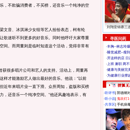
乐，不欺骗消费者，不买榜，还音乐一个纯净的空
刘翔亚锦赛三
文音、冰淇淋少女组等艺人纷纷表态，柯有纶
让歌迷听不到更多的好音乐。同时他呼吁大家尊重
寻医问药
空间。而周董则是临时知道这个活动，觉得非常有
·
丰胸--林志玲
·
睡觉减肥--瘦到
·
开这样的店 日进
·
上班 兼职 两
·
健康与美丽完
曾获很多唱片公司和艺人的支持。活动上，周董再
·
为健康行业撑
这样才能激励艺人做出最好的音乐。他说：“以前
但近年来唱片业一直下滑。众所周知，盗版和买榜
·
听评书
|
郭德纲
力，还音乐一个纯净空间。”他还风趣地表示，有
·
听小说
|
鬼吹灯1
·
共享区
|
手机病