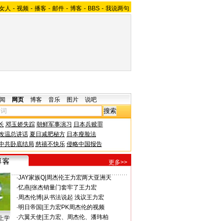
女人
-
视频
-
播客
-
邮件
-
博客
-
BBS
-
我说两句
闻
网页
博客
音乐
图片
说吧
长
邓玉娇失踪
朝鲜军事演习
日本兵赎罪
改温总讲话
夏日减肥秘方
日本瘦脸法
中共卧底结局
慈禧不快乐
侵略中国报告
更多>>
·
JAY家族Q
|
周杰伦王力宏两大亚洲天
·
忆燕
|
张杰销量门套牢了王力宏
·
周杰伦博
|
从书法说起 浅议王力宏
·
明日帝国
|
王力宏PK周杰伦的视频
·
六翼天使
|
王力宏、周杰伦、潘玮柏
上学