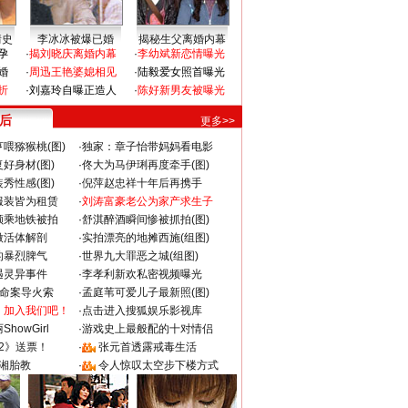
情史
李冰冰被爆已婚
揭秘生父离婚内幕
孕
·
揭刘晓庆离婚内幕
·
李幼斌新恋情曝光
婚
·
周迅王艳婆媳相见
·
陆毅爱女照首曝光
折
·
刘嘉玲自曝正造人
·
陈好新男友被曝光
 后
更多>>
喂猕猴桃(图)
·
独家：章子怡带妈妈看电影
好身材(图)
·
佟大为马伊琍再度牵手(图)
秀性感(图)
·
倪萍赵忠祥十年后再携手
服装皆为租赁
·
刘涛富豪老公为家产求生子
颜乘地铁被拍
·
舒淇醉酒瞬间惨被抓拍(图)
做活体解剖
·
实拍漂亮的地摊西施(组图)
的暴烈脾气
·
世界九大罪恶之城(组图)
遇灵异事件
·
李孝利新欢私密视频曝光
成命案导火索
·
孟庭苇可爱儿子最新照(图)
：加入我们吧！
·
点击进入搜狐娱乐影视库
howGirl
·
游戏史上最般配的十对情侣
2》送票！
·
张元首透露戒毒生活
湘胎教
·
令人惊叹太空步下楼方式