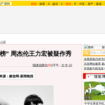
地产
搜狗
新闻
-
体育
-
S
-
娱乐
-
V
-
财经
-
IT
-
汽车
-
房产
-
家居
-
台八卦
新
榜” 周杰伦王力宏被疑作秀
央视质疑29岁市
石首网站被黑
篡
[
我来说两句
(8)
] [字号：
大
中
小
]
宋美龄牛奶洗澡
来源：解放网-新闻晚报
中学生乘直升机