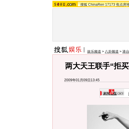
搜狐
ChinaRen
17173
焦点房
娱乐频道
>
八卦频道
>
港
两大天王联手“拒买
2009年01月09日13:45