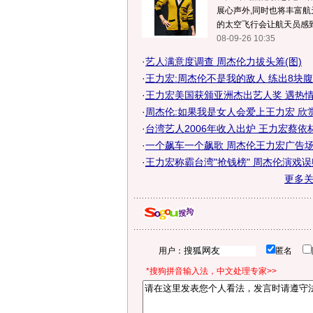
展心声外,同时也将丰富航
的太空飞行会让航天员感到枯
08-09-26 10:35
·
艺人满意度调查 周杰伦力拔头筹(图)
·
王力宏:周杰伦不是我的敌人 练出8块
·
王力宏美国获颁亚洲杰出艺人奖 遇热情影
·
周杰伦:如果我是女人会爱上王力宏 欣
·
台湾艺人2006年收入出炉 王力宏蔡依林称
·
一个飙车一个飙歌 周杰伦王力宏广告场上
·
王力宏称霸台湾"抢钱榜" 周杰伦演戏
更多
用户：
匿名
*搜狗拼音输入法，中文处理专家>>