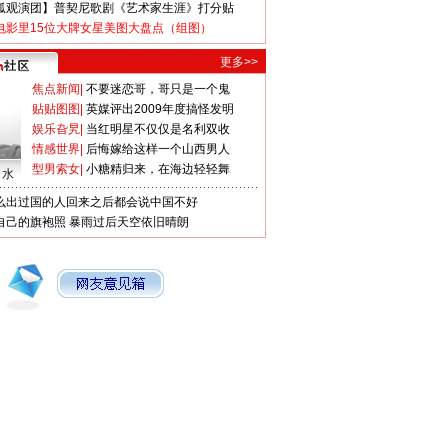
狐观演团】普契尼歌剧《艺术家生涯》打分贴
电影里15位大牌女星美图大盘点（组图）
更多>>
焦点新闻
|
不要迷恋哥，哥只是一个鬼
贴贴图图
|
英媒评出2009年度搞怪发明
娱乐旮旯
|
当红明星不仅仅是名利双收
情感世界
|
后悔嫁给这样一个山西男人
型男索女
|
小糖精归来，在海边轻轻舞
口水
么出过国的人回来之后都会说中国不好
自己的旗袍照
暴雨过后天空依旧晴朗