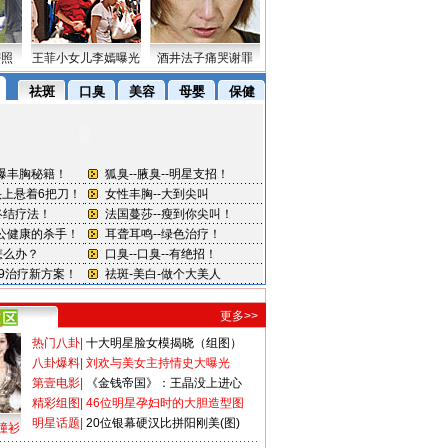
密照
王菲小女儿李嫣曝光
酒井法子痛哭谢罪
更多>>
热门八卦
|
十大明星脸女模揭晓（组图）
八卦爆料
|
刘欢与美女主持情史大曝光
第壹电影
|
《金钱帝国》：王晶没上进心
精彩组图
|
46位明星孕妇时的大胆造型图
明星话题
|
20位银幕硬汉比拼阳刚美(图)
撞衫