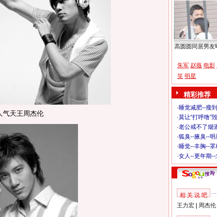
高圆圆同居男友
朱军
赵薇
电影
笑
明星
精彩推荐
·
睡觉减肥--瘦到
人气天王周杰伦
·
莫让“打呼噜”
·
老公戒不了烟酒
·
狐臭--腋臭--
·
睡觉--丰胸--
·
女人--更年期-
相 关 说 吧
王力宏
|
周杰伦