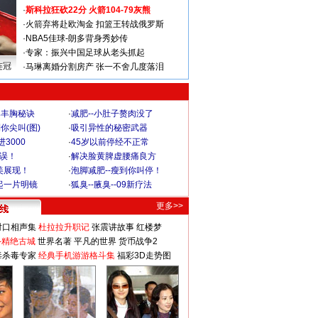
·
斯科拉狂砍22分 火箭104-79灰熊
·
火箭弃将赴欧淘金 扣篮王转战俄罗斯
·
NBA5佳球-朗多背身秀妙传
·
专家：振兴中国足球从老头抓起
连冠
·
马琳离婚分割房产 张一不舍几度落泪
爆丰胸秘诀
·
减肥--小肚子赘肉没了
你尖叫(图)
·
吸引异性的秘密武器
3000
·
45岁以前停经不正常
不误！
·
解决脸黄脾虚腰痛良方
美展现！
·
泡脚减肥--瘦到你叫停！
起一片明镜
·
狐臭--腋臭--09新疗法
更多>>
对口相声集
杜拉拉升职记
张震讲故事
红楼梦
-精绝古城
世界名著
平凡的世界
货币战争2
毒杀毒专家
经典手机游游格斗集
福彩3D走势图