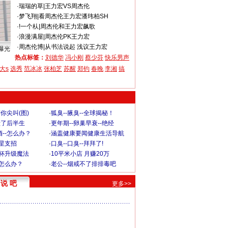
·
瑞瑞的草
|
王力宏VS周杰伦
·
梦飞翔
|
看周杰伦王力宏潘玮柏SH
·
!一个朲
|
周杰伦和王力宏飙歌
·
浪漫满屋
|
周杰伦PK王力宏
·
周杰伦博
|
从书法说起 浅议王力宏
曝光
热点标签：
刘德华
冯小刚
蔡少芬
快乐男声
大s
选秀
范冰冰
张柏芝
苏醒
郑钧
春晚
李湘
搞
你尖叫(图)
·
狐臭--腋臭--全球揭秘！
毁了后半生
·
更年期--卵巢早衰--绝经
--怎么办？
·
涵盖健康要闻健康生活导航
明星支招
·
口臭--口臭--拜拜了!
罩杯升级魔法
·
10平米小店 月赚20万
-怎么办？
·
老公--烟戒不了排排毒吧
说 吧
更多>>