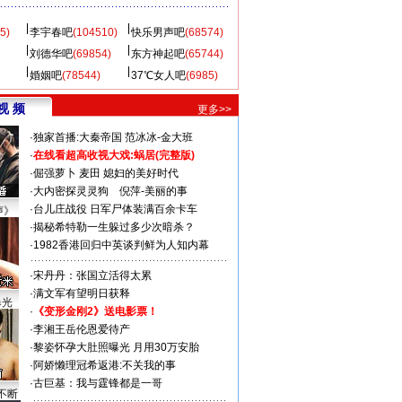
5)
李宇春吧
(104510)
快乐男声吧
(68574)
刘德华吧
(69854)
东方神起吧
(65744)
婚姻吧
(78544)
37℃女人吧
(6985)
视 频
更多>>
·
独家首播:大秦帝国
范冰冰-金大班
·
在线看超高收视大戏:
蜗居(完整版)
·
倔强萝卜
麦田
媳妇的美好时代
·
大内密探灵灵狗
倪萍-美丽的事
·
台儿庄战役 日军尸体装满百余卡车
声》
·
揭秘希特勒一生躲过多少次暗杀？
·
1982香港回归中英谈判鲜为人知内幕
·
宋丹丹：张国立活得太累
·
满文军有望明日获释
曝光
·
《变形金刚2》送电影票！
·
李湘王岳伦恩爱待产
·
黎姿怀孕大肚照曝光 月用30万安胎
·
阿娇懒理冠希返港:不关我的事
·
古巨基：我与霆锋都是一哥
不断