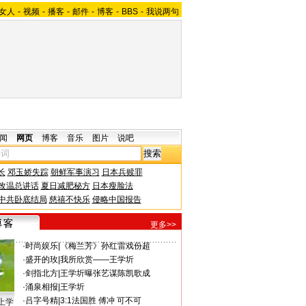
女人
-
视频
-
播客
-
邮件
-
博客
-
BBS
-
我说两句
闻
网页
博客
音乐
图片
说吧
长
邓玉娇失踪
朝鲜军事演习
日本兵赎罪
改温总讲话
夏日减肥秘方
日本瘦脸法
中共卧底结局
慈禧不快乐
侵略中国报告
更多>>
·
时尚娱乐
|
《梅兰芳》孙红雷戏份超
·
盛开的玫
|
我所欣赏——王学圻
·
剑指北方
|
王学圻曝张艺谋陈凯歌成
·
涌泉相报
|
王学圻
·
吕字号精
|
3:1法国胜 傅冲 可不可
上学