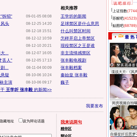
说 吧 排 行
相关推荐
上证指数
(7744
"拆招"
王学圻的新闻
09-01-05 08:08
苏醒吧
(41523)
》风头
足球禁区是什么意思
08-12-25 14:20
贴图吧
(68789)
什么叫禁区时间
08-12-18 15:51
最 热 
怎样开启上帝禁区
08-12-12 10:59
现役禁区之王是谁
08-12-10 20:21
...
非主流情感禁区
08-12-07 16:05
才丢人"
张丰毅电视剧
08-12-05 17:13
...
张丰毅档案
08-11-04 00:09
谍战大片-《风
玩悬疑
秦始皇 张丰毅
08-10-06 10:24
联袂主演
巍子
08-10-06 09:17
关于
王学圻 张丰毅
的新闻>>
闺房视频自拍
我要发布
隐藏地址
设为辩论话题
我来说两句
精华区
自爆捉奸后恶梦
辩论区