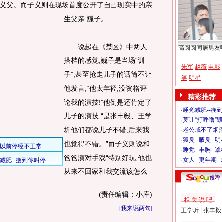
义父。
而子义则在现场首度公开了自己现实中的亲
生父亲:巍子。
说起在《禁区》中两人
高圆圆同居男友
搭档的感觉,巍子是当场“训
朱军
赵薇
电影
子”,甚至抢走儿子的话筒不让
笑
明星
他发言,“他太年轻,没资格评
精彩推荐
论我的演技!”他倒是还肯定了
·
睡觉减肥--瘦到
儿子的演技:“是张丰毅、王学
·
莫让“打呼噜”
圻他们都说儿子不错,后来我
·
老公戒不了烟酒
·
狐臭--腋臭--
也觉得不错。”而子义则说和
·
睡觉--丰胸--
爸爸演对手戏“特别好玩,他也
·
女人--更年期-
从来不回家和我交流该怎么
(责任编辑：小库)
相 关 说 吧
[
我来说两句
]
王学圻
|
张丰毅