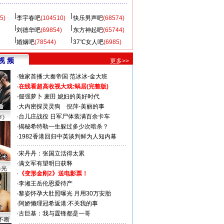
5)
李宇春吧
(104510)
快乐男声吧
(68574)
刘德华吧
(69854)
东方神起吧
(65744)
婚姻吧
(78544)
37℃女人吧
(6985)
视 频
更多>>
·
独家首播:大秦帝国
范冰冰-金大班
·
在线看超高收视大戏:
蜗居(完整版)
·
倔强萝卜
麦田
媳妇的美好时代
·
大内密探灵灵狗
倪萍-美丽的事
·
台儿庄战役 日军尸体装满百余卡车
声》
·
揭秘希特勒一生躲过多少次暗杀？
·
1982香港回归中英谈判鲜为人知内幕
·
宋丹丹：张国立活得太累
·
满文军有望明日获释
曝光
·
《变形金刚2》送电影票！
·
李湘王岳伦恩爱待产
·
黎姿怀孕大肚照曝光 月用30万安胎
·
阿娇懒理冠希返港:不关我的事
·
古巨基：我与霆锋都是一哥
不断