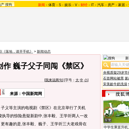
地产
搜狗
新闻
-
体育
-
S
-
娱乐
-
V
-
财经
-
IT
-
汽车
-
房产
-
家居
-
剧《落地，请开手机》
>
新闻动态
新
创作 巍子父子同闯《禁区》
央视质疑29岁市
石首网站被黑
篡
[
我来说两句
] [字号：
大
中
小
]
宋美龄牛奶洗澡
来源：中国新闻网
、子义等主演的电视剧《禁区》在北京举行了关机
李骏执导的惊险悬疑新剧中,张丰毅、王学圻两人一改
。更有趣的是,张丰毅、巍子、王学圻三大老戏骨在
中学生乘直升机