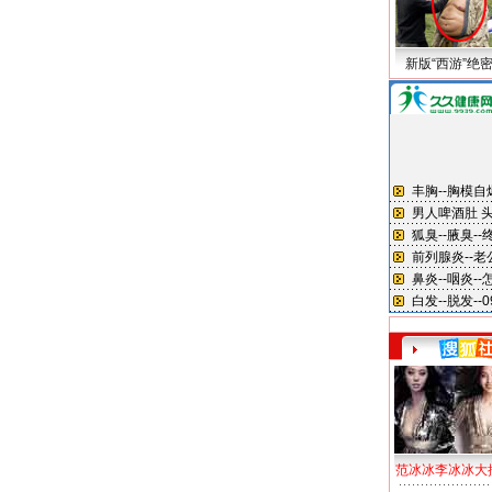
新版“西游”绝
范冰冰李冰冰大