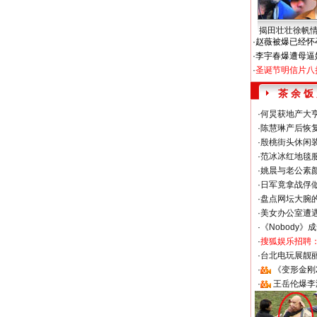
揭田壮壮徐帆
·
赵薇被爆已经怀
·
李宇春爆遭母逼
·
圣诞节明信片八
茶 余 饭
·
何炅获地产大亨
·
陈慧琳产后恢复
·
殷桃街头休闲装
·
范冰冰红地毯
·
姚晨与老公素
·
日军竟拿战俘
·
盘点网坛大腕
·
美女办公室遭
·
《Nobody》
·
搜狐娱乐招聘
·
台北电玩展靓丽S
·
《变形金刚
·
王岳伦爆李