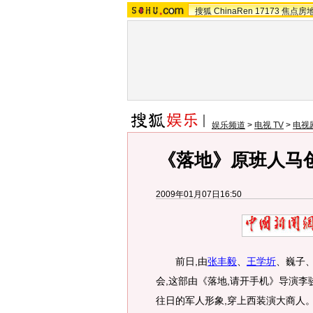
搜狐
ChinaRen
17173
焦点房
娱乐频道
>
电视 TV
>
电视
《落地》原班人马
2009年01月07日16:50
前日,由
张丰毅
、
王学圻
、巍子
会,这部由《落地,请开手机》导演
往日的军人形象,穿上西装演大商人