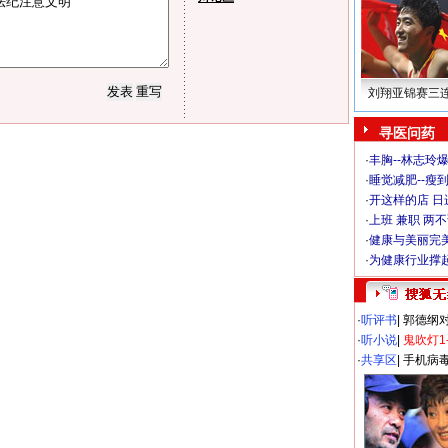
刘翔亚锦赛三
寻医问药
·
丰胸--林志玲
·
睡觉减肥--瘦到
·
开这样的店 日进
·
上班 兼职 两
·
健康与美丽完
·
为健康行业撑
·
听评书
|
郭德纲
·
听小说
|
鬼吹灯1
·
共享区
|
手机病