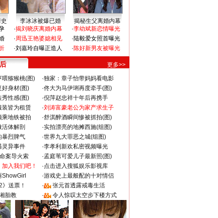
情史
李冰冰被爆已婚
揭秘生父离婚内幕
孕
·
揭刘晓庆离婚内幕
·
李幼斌新恋情曝光
婚
·
周迅王艳婆媳相见
·
陆毅爱女照首曝光
折
·
刘嘉玲自曝正造人
·
陈好新男友被曝光
 后
更多>>
喂猕猴桃(图)
·
独家：章子怡带妈妈看电影
好身材(图)
·
佟大为马伊琍再度牵手(图)
秀性感(图)
·
倪萍赵忠祥十年后再携手
服装皆为租赁
·
刘涛富豪老公为家产求生子
颜乘地铁被拍
·
舒淇醉酒瞬间惨被抓拍(图)
做活体解剖
·
实拍漂亮的地摊西施(组图)
的暴烈脾气
·
世界九大罪恶之城(组图)
遇灵异事件
·
李孝利新欢私密视频曝光
成命案导火索
·
孟庭苇可爱儿子最新照(图)
：加入我们吧！
·
点击进入搜狐娱乐影视库
howGirl
·
游戏史上最般配的十对情侣
2》送票！
·
张元首透露戒毒生活
湘胎教
·
令人惊叹太空步下楼方式