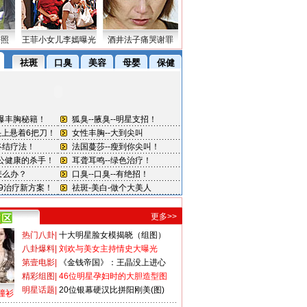
密照
王菲小女儿李嫣曝光
酒井法子痛哭谢罪
更多>>
热门八卦
|
十大明星脸女模揭晓（组图）
八卦爆料
|
刘欢与美女主持情史大曝光
第壹电影
|
《金钱帝国》：王晶没上进心
精彩组图
|
46位明星孕妇时的大胆造型图
明星话题
|
20位银幕硬汉比拼阳刚美(图)
撞衫