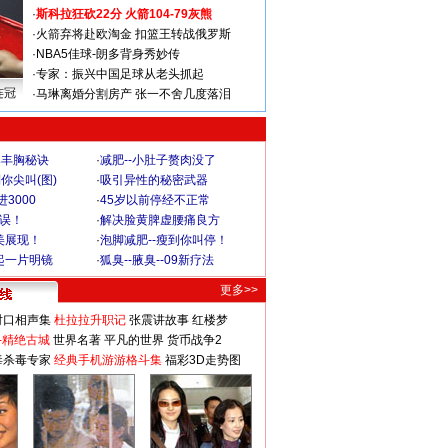
·
斯科拉狂砍22分 火箭104-79灰熊
·
火箭弃将赴欧淘金 扣篮王转战俄罗斯
·
NBA5佳球-朗多背身秀妙传
·
专家：振兴中国足球从老头抓起
连冠
·
马琳离婚分割房产 张一不舍几度落泪
爆丰胸秘诀
·
减肥--小肚子赘肉没了
你尖叫(图)
·
吸引异性的秘密武器
3000
·
45岁以前停经不正常
不误！
·
解决脸黄脾虚腰痛良方
美展现！
·
泡脚减肥--瘦到你叫停！
起一片明镜
·
狐臭--腋臭--09新疗法
更多>>
对口相声集
杜拉拉升职记
张震讲故事
红楼梦
-精绝古城
世界名著
平凡的世界
货币战争2
毒杀毒专家
经典手机游游格斗集
福彩3D走势图