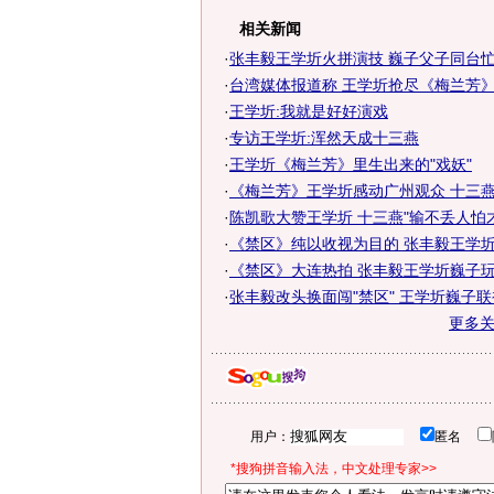
相关新闻
·
张丰毅王学圻火拼演技 巍子父子同台忙
·
台湾媒体报道称 王学圻抢尽《梅兰芳
·
王学圻:我就是好好演戏
·
专访王学圻:浑然天成十三燕
·
王学圻《梅兰芳》里生出来的"戏妖"
·
《梅兰芳》王学圻感动广州观众 十三燕大
·
陈凯歌大赞王学圻 十三燕"输不丢人怕
·
《禁区》纯以收视为目的 张丰毅王学圻剧
·
《禁区》大连热拍 张丰毅王学圻巍子
·
张丰毅改头换面闯"禁区" 王学圻巍子
更多
用户：
匿名
*搜狗拼音输入法，中文处理专家>>