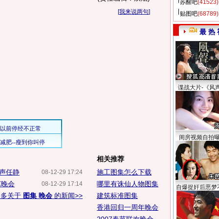
苏醒吧
(41523)
[
我来说两句
]
贴图吧
(68789)
最 热 
谍战大片-《风
闺房视频自拍
相关推荐
声任静
施工图集怎么下载
08-12-29 17:24
艺晚会
哪里有诛仙人物图集
08-12-29 17:14
自爆捉奸后恶梦
更多关于
图集 晚会
的新闻>>
建筑标准图集
香港回归一周年晚会