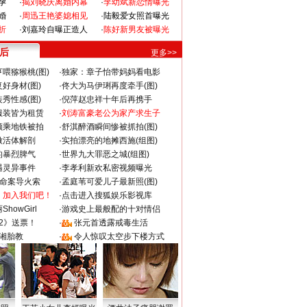
孕
·
揭刘晓庆离婚内幕
·
李幼斌新恋情曝光
婚
·
周迅王艳婆媳相见
·
陆毅爱女照首曝光
折
·
刘嘉玲自曝正造人
·
陈好新男友被曝光
 后
更多>>
喂猕猴桃(图)
·
独家：章子怡带妈妈看电影
好身材(图)
·
佟大为马伊琍再度牵手(图)
秀性感(图)
·
倪萍赵忠祥十年后再携手
服装皆为租赁
·
刘涛富豪老公为家产求生子
颜乘地铁被拍
·
舒淇醉酒瞬间惨被抓拍(图)
做活体解剖
·
实拍漂亮的地摊西施(组图)
的暴烈脾气
·
世界九大罪恶之城(组图)
遇灵异事件
·
李孝利新欢私密视频曝光
成命案导火索
·
孟庭苇可爱儿子最新照(图)
：加入我们吧！
·
点击进入搜狐娱乐影视库
howGirl
·
游戏史上最般配的十对情侣
2》送票！
·
张元首透露戒毒生活
湘胎教
·
令人惊叹太空步下楼方式