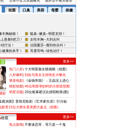
密照
王菲小女儿李嫣曝光
酒井法子痛哭谢罪
更多>>
热门八卦
|
十大明星脸女模揭晓（组图）
八卦爆料
|
刘欢与美女主持情史大曝光
第壹电影
|
《金钱帝国》：王晶没上进心
精彩组图
|
46位明星孕妇时的大胆造型图
明星话题
|
20位银幕硬汉比拼阳刚美(图)
撞衫
狐观演团】普契尼歌剧《艺术家生涯》打分贴
电影里15位大牌女星美图大盘点（组图）
更多>>
焦点新闻
|
不要迷恋哥，哥只是一个鬼