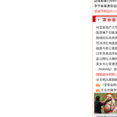
·
赵薇被爆已经怀
·
李宇春爆遭母逼
·
圣诞节明信片八
茶 余 饭
·
何炅获地产大亨
·
陈慧琳产后恢复
·
殷桃街头休闲装
·
范冰冰红地毯
·
姚晨与老公素
·
日军竟拿战俘
·
盘点网坛大腕
·
美女办公室遭
·
《Nobody》
·
搜狐娱乐招聘
·
台北电玩展靓丽S
·
《变形金刚
·
王岳伦爆李