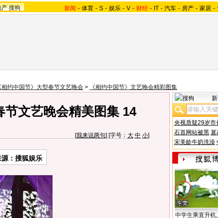
地产
搜狗
新闻
-
体育
-
S
-
娱乐
-
V
-
财经
-
IT
-
汽车
-
房产
-
家居
-
《相约中国节》大型春节文艺晚会
>
《相约中国节》文艺晚会精彩图集
新
节文艺晚会精美图集 14
央视质疑29岁市
石首网站被黑
篡
[
我来说两句
] [字号：
大
中
小
]
宋美龄牛奶洗澡
来源：搜狐娱乐
中学生乘直升机