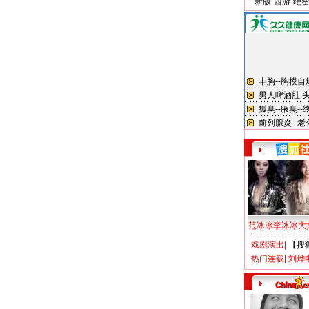
新版“西游”绝
范冰冰李冰冰大
戏剧演出
|
【搜
热门连载
|
刘烨