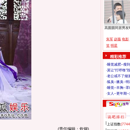
高圆圆同居男友
朱军
赵薇
电影
笑
明星
精彩推荐
·
睡觉减肥--瘦到
·
莫让“打呼噜”
·
老公戒不了烟酒
·
狐臭--腋臭--
·
睡觉--丰胸--
·
女人--更年期-
说 吧 排 行
上证指数
(7744
(责任编辑：炊烟)