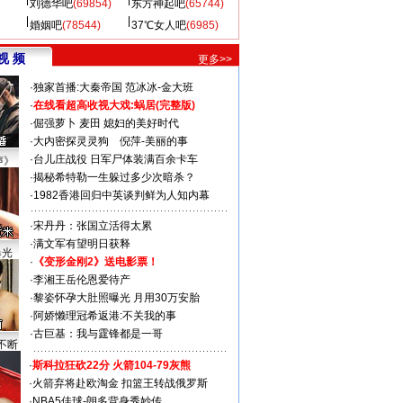
刘德华吧
(69854)
东方神起吧
(65744)
婚姻吧
(78544)
37℃女人吧
(6985)
视 频
更多>>
·
独家首播:大秦帝国
范冰冰-金大班
·
在线看超高收视大戏:
蜗居(完整版)
·
倔强萝卜
麦田
媳妇的美好时代
·
大内密探灵灵狗
倪萍-美丽的事
·
台儿庄战役 日军尸体装满百余卡车
声》
·
揭秘希特勒一生躲过多少次暗杀？
·
1982香港回归中英谈判鲜为人知内幕
·
宋丹丹：张国立活得太累
·
满文军有望明日获释
曝光
·
《变形金刚2》送电影票！
·
李湘王岳伦恩爱待产
·
黎姿怀孕大肚照曝光 月用30万安胎
·
阿娇懒理冠希返港:不关我的事
·
古巨基：我与霆锋都是一哥
不断
·
斯科拉狂砍22分 火箭104-79灰熊
·
火箭弃将赴欧淘金 扣篮王转战俄罗斯
·
NBA5佳球-朗多背身秀妙传