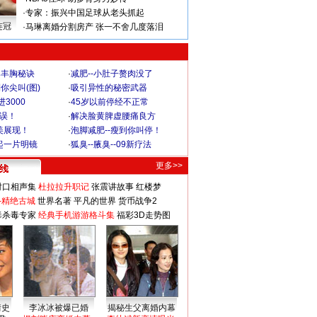
·
专家：振兴中国足球从老头抓起
连冠
·
马琳离婚分割房产 张一不舍几度落泪
爆丰胸秘诀
·
减肥--小肚子赘肉没了
你尖叫(图)
·
吸引异性的秘密武器
3000
·
45岁以前停经不正常
不误！
·
解决脸黄脾虚腰痛良方
美展现！
·
泡脚减肥--瘦到你叫停！
起一片明镜
·
狐臭--腋臭--09新疗法
更多>>
对口相声集
杜拉拉升职记
张震讲故事
红楼梦
-精绝古城
世界名著
平凡的世界
货币战争2
毒杀毒专家
经典手机游游格斗集
福彩3D走势图
情史
李冰冰被爆已婚
揭秘生父离婚内幕