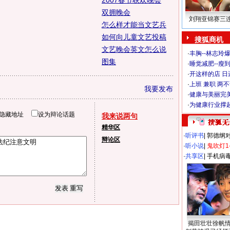
2007春节联欢晚会
双拥晚会
刘翔亚锦赛三
怎么样才能当文艺兵
如何向儿童文艺投稿
搜狐商机
文艺晚会英文怎么说
·
丰胸--林志玲
图集
·
睡觉减肥--瘦到
·
开这样的店 日进
·
上班 兼职 两
我要发布
·
健康与美丽完
·
为健康行业撑
隐藏地址
设为辩论话题
我来说两句
精华区
·
听评书
|
郭德纲
辩论区
·
听小说
|
鬼吹灯1
·
共享区
|
手机病
揭田壮壮徐帆