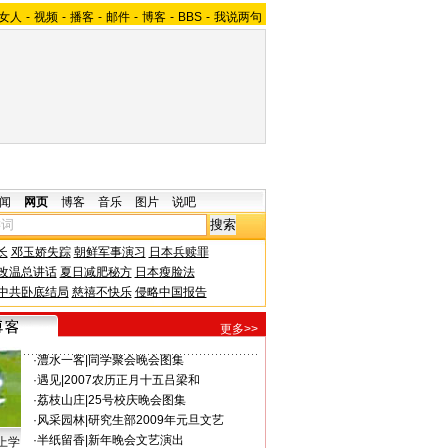
女人
-
视频
-
播客
-
邮件
-
博客
-
BBS
-
我说两句
闻
网页
博客
音乐
图片
说吧
长
邓玉娇失踪
朝鲜军事演习
日本兵赎罪
改温总讲话
夏日减肥秘方
日本瘦脸法
中共卧底结局
慈禧不快乐
侵略中国报告
更多>>
·
澧水一客
|
同学聚会晚会图集
·
遇见
|
2007农历正月十五吕梁和
·
荔枝山庄
|
25号校庆晚会图集
·
风采园林
|
研究生部2009年元旦文艺
·
半纸留香
|
新年晚会文艺演出
上学