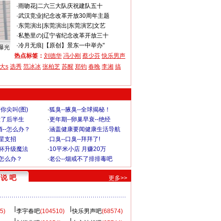
·
雨吻花
|
二六三大队庆祝建队五十
·
武汉竞业
|
纪念改革开放30周年主题
·
东莞演出
|
东莞演出|东莞演艺|文艺
·
私塾里の
|
辽宁省纪念改革开放三十
·
冷月无痕
|
【原创】景东一中举办"
曝光
热点标签：
刘德华
冯小刚
蔡少芬
快乐男声
大s
选秀
范冰冰
张柏芝
苏醒
郑钧
春晚
李湘
搞
你尖叫(图)
·
狐臭--腋臭--全球揭秘！
毁了后半生
·
更年期--卵巢早衰--绝经
--怎么办？
·
涵盖健康要闻健康生活导航
明星支招
·
口臭--口臭--拜拜了!
罩杯升级魔法
·
10平米小店 月赚20万
-怎么办？
·
老公--烟戒不了排排毒吧
说 吧
更多>>
5)
李宇春吧
(104510)
快乐男声吧
(68574)