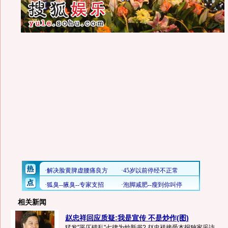
相关新闻
赵忠祥回应质疑:我是宣传 不是炒作(图)
猛发"平仄错乱"七律为炒新书? 赵忠祥接受本报独家采访