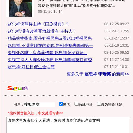
释疑 赵老师最近很"事"儿.从"欢迎狗仔拍我裸体"...
08-11-26 15:14
·
赵忠祥倪萍将主持《国剧盛典》?
08-12-25 09:27
·
赵忠祥:没有改革开放就没有"主持人"
08-12-03 11:55
·
精品购物指南:看莎娃裸照先or看赵忠祥裸照先
08-11-27 15:37
·
赵忠祥:不满意现在的春晚 告别央视去哪都第一
08-11-19 13:31
·
央视众名嘴回应高薪传闻 赵忠祥替罗京证...
08-10-25 09:52
·
央视主持人大赛今晚决赛 赵忠祥李瑞英任评委
07-12-27 14:30
·
赵忠祥:好栏目催生金话筒
07-12-21 10:31
更多关于
赵忠祥 李瑞英
的新闻>>
用户：
匿名
隐藏地址
设为辩论话题
*搜狗拼音输入法，中文处理专家>>