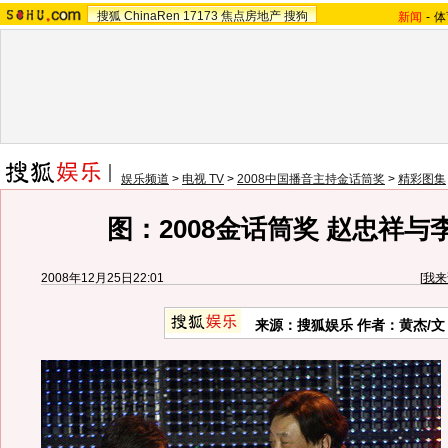
搜狐
ChinaRen
17173
焦点房地产
搜狗
新闻
-
体
娱乐频道
>
电视 TV
>
2008中国播音主持金话筒奖
>
精彩图集
图：2008金话筒奖 赵忠祥与
2008年12月25日22:01
[
我来
来源：搜狐娱乐 作者：黄杰/文