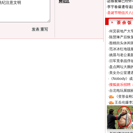
·
赵薇被爆已经怀
辩论区
·
李宇春爆遭母逼
·
圣诞节明信片八
茶 余 饭
·
何炅获地产大亨
·
陈慧琳产后恢复
·
殷桃街头休闲装
·
范冰冰红地毯
·
姚晨与老公素
·
日军竟拿战俘
·
盘点网坛大腕
·
美女办公室遭
·
《Nobody》
·
搜狐娱乐招聘
·
台北电玩展靓丽S
·
《变形金刚
·
王岳伦爆李