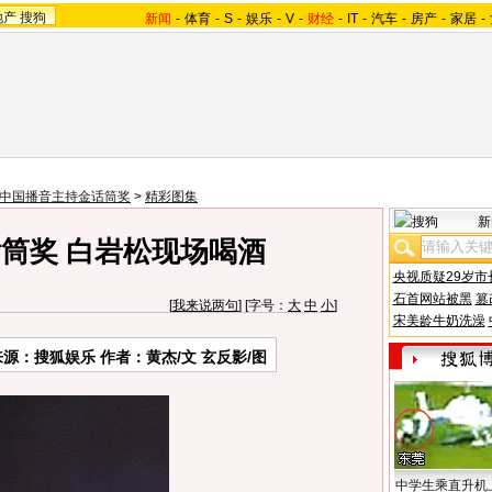
地产
搜狗
新闻
-
体育
-
S
-
娱乐
-
V
-
财经
-
IT
-
汽车
-
房产
-
家居
-
08中国播音主持金话筒奖
>
精彩图集
新
话筒奖 白岩松现场喝酒
央视质疑29岁市
石首网站被黑
篡
[
我来说两句
] [字号：
大
中
小
]
宋美龄牛奶洗澡
来源：搜狐娱乐 作者：黄杰/文 玄反影/图
中学生乘直升机