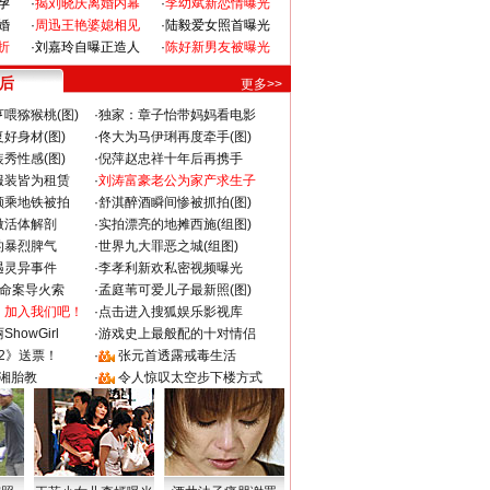
孕
·
揭刘晓庆离婚内幕
·
李幼斌新恋情曝光
婚
·
周迅王艳婆媳相见
·
陆毅爱女照首曝光
折
·
刘嘉玲自曝正造人
·
陈好新男友被曝光
 后
更多>>
喂猕猴桃(图)
·
独家：章子怡带妈妈看电影
好身材(图)
·
佟大为马伊琍再度牵手(图)
秀性感(图)
·
倪萍赵忠祥十年后再携手
服装皆为租赁
·
刘涛富豪老公为家产求生子
颜乘地铁被拍
·
舒淇醉酒瞬间惨被抓拍(图)
做活体解剖
·
实拍漂亮的地摊西施(组图)
的暴烈脾气
·
世界九大罪恶之城(组图)
遇灵异事件
·
李孝利新欢私密视频曝光
成命案导火索
·
孟庭苇可爱儿子最新照(图)
：加入我们吧！
·
点击进入搜狐娱乐影视库
howGirl
·
游戏史上最般配的十对情侣
2》送票！
·
张元首透露戒毒生活
湘胎教
·
令人惊叹太空步下楼方式