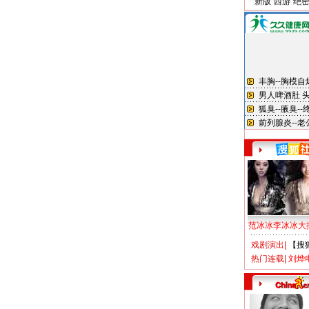
新版“西游”绝
范冰冰李冰冰大
戏剧演出
|
【搜
热门连载
|
刘烨