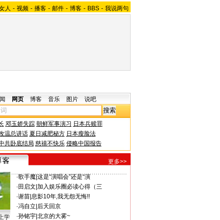
女人
-
视频
-
播客
-
邮件
-
博客
-
BBS
-
我说两句
闻
网页
博客
音乐
图片
说吧
长
邓玉娇失踪
朝鲜军事演习
日本兵赎罪
改温总讲话
夏日减肥秘方
日本瘦脸法
中共卧底结局
慈禧不快乐
侵略中国报告
更多>>
·
歌手魔
|
这是“演唱会”还是“演
·
田启文
|
加入娱乐圈必读心得（三
·
谢苗
|
息影10年,我无怨无悔!!
·
冯自立
|
后天回京
·
孙铭宇
|
北京的大雾~
上学