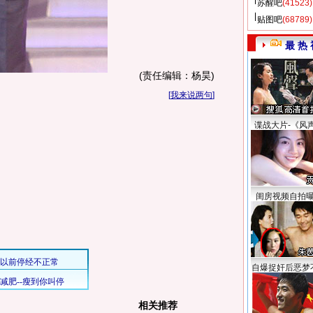
苏醒吧
(41523)
贴图吧
(68789)
最 热 
(责任编辑：杨昊)
[
我来说两句
]
谍战大片-《风
闺房视频自拍
自爆捉奸后恶梦
相关推荐