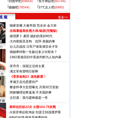
刘德华吧
(69854)
东方神起吧
(65744)
婚姻吧
(78544)
37℃女人吧
(6985)
视 频
更多>>
·
独家首播:大秦帝国
范冰冰-金大班
·
在线看超高收视大戏:
蜗居(完整版)
·
倔强萝卜
麦田
媳妇的美好时代
·
大内密探灵灵狗
倪萍-美丽的事
·
台儿庄战役 日军尸体装满百余卡车
声》
·
揭秘希特勒一生躲过多少次暗杀？
·
1982香港回归中英谈判鲜为人知内幕
·
宋丹丹：张国立活得太累
·
满文军有望明日获释
曝光
·
《变形金刚2》送电影票！
·
李湘王岳伦恩爱待产
·
黎姿怀孕大肚照曝光 月用30万安胎
·
阿娇懒理冠希返港:不关我的事
·
古巨基：我与霆锋都是一哥
不断
·
斯科拉狂砍22分 火箭104-79灰熊
·
火箭弃将赴欧淘金 扣篮王转战俄罗斯
·
NBA5佳球-朗多背身秀妙传