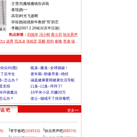
·
王雪洋
|
魔镜魔镜告诉我
·
童瑶
|
跑~~
·
高菲
|
时光飞逝啊
·
宋祖德
|
祖德新年教授“骂”的艺
·
李颖
|
2007.2.26哈尔滨半日游(
曝光
热点标签：
刘德华
冯小刚
蔡少芬
快乐男声
大s
选秀
范冰冰
张柏芝
苏醒
郑钧
春晚
李湘
搞
你尖叫(图)
·
狐臭--腋臭--全球揭秘！
毁了后半生
·
更年期--卵巢早衰--绝经
--怎么办？
·
涵盖健康要闻健康生活导航
明星支招
·
口臭--口臭--拜拜了!
罩杯升级魔法
·
10平米小店 月赚20万
-怎么办？
·
老公--烟戒不了排排毒吧
说 吧
更多>>
5)
李宇春吧
(104510)
快乐男声吧
(68574)