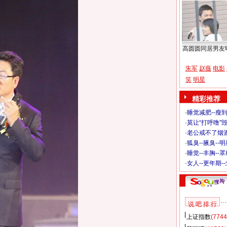
高圆圆同居男友
朱军
赵薇
电影
笑
明星
精彩推荐
·
睡觉减肥--瘦到
·
莫让“打呼噜”
·
老公戒不了烟酒
·
狐臭--腋臭--
·
睡觉--丰胸--
·
女人--更年期-
说 吧 排 行
上证指数
(7744