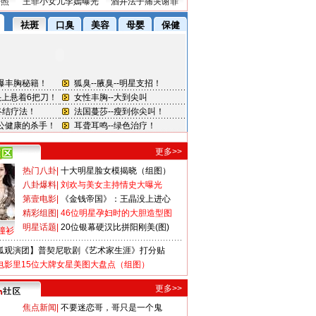
密照
王菲小女儿李嫣曝光
酒井法子痛哭谢罪
更多>>
热门八卦
|
十大明星脸女模揭晓（组图）
八卦爆料
|
刘欢与美女主持情史大曝光
第壹电影
|
《金钱帝国》：王晶没上进心
精彩组图
|
46位明星孕妇时的大胆造型图
明星话题
|
20位银幕硬汉比拼阳刚美(图)
撞衫
狐观演团】普契尼歌剧《艺术家生涯》打分贴
电影里15位大牌女星美图大盘点（组图）
更多>>
焦点新闻
|
不要迷恋哥，哥只是一个鬼