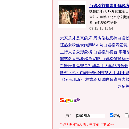
白岩松刘建宏用解说
搜狐娱乐讯 12月的北京
合》却点燃了北京小剧场的
多白领络绎不绝外...
08-12-15 11:54
·
大家乐才是真的乐 周杰伦被恶搞白岩
·
狂热女粉丝录肉麻MV 向白岩松表爱意
·
主持人公众形象榜 白岩松列榜首 李湘
·
演艺名人形象榜单揭晓 白岩松侯耀华公众
·
白岩松自爆曾是打架高手大学战绩辉煌
·
做客《说》白岩松畅谈电视人生 聊不能说
·
《娱乐现场》:林志玲初试啼音遭白岩
更多
用户：
匿名
*搜狗拼音输入法，中文处理专家>>