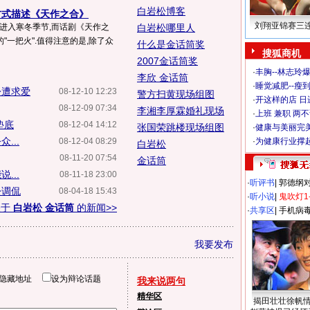
白岩松博客
方式描述《天作之合》
刘翔亚锦赛三
已进入寒冬季节,而话剧《天作之
白岩松哪里人
"一把火".值得注意的是,除了众
什么是金话筒奖
搜狐商机
2007金话筒奖
·
丰胸--林志玲
李欣 金话筒
·
睡觉减肥--瘦到
松遭求爱
08-12-10 12:23
警方扫黄现场组图
·
开这样的店 日进
08-12-09 07:34
李湘李厚霖婚礼现场
·
上班 兼职 两
垫底
08-12-04 14:12
张国荣跳楼现场组图
·
健康与美丽完
...
08-12-04 08:29
·
为健康行业撑
白岩松
08-11-20 07:54
金话筒
...
08-11-18 23:00
·
听评书
|
郭德纲
松调侃
08-04-18 15:43
·
听小说
|
鬼吹灯1
关于
白岩松 金话筒
的新闻>>
·
共享区
|
手机病
我要发布
隐藏地址
设为辩论话题
我来说两句
精华区
揭田壮壮徐帆