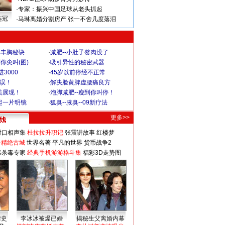
·
专家：振兴中国足球从老头抓起
连冠
·
马琳离婚分割房产 张一不舍几度落泪
爆丰胸秘诀
·
减肥--小肚子赘肉没了
你尖叫(图)
·
吸引异性的秘密武器
3000
·
45岁以前停经不正常
不误！
·
解决脸黄脾虚腰痛良方
美展现！
·
泡脚减肥--瘦到你叫停！
起一片明镜
·
狐臭--腋臭--09新疗法
更多>>
对口相声集
杜拉拉升职记
张震讲故事
红楼梦
-精绝古城
世界名著
平凡的世界
货币战争2
毒杀毒专家
经典手机游游格斗集
福彩3D走势图
情史
李冰冰被爆已婚
揭秘生父离婚内幕