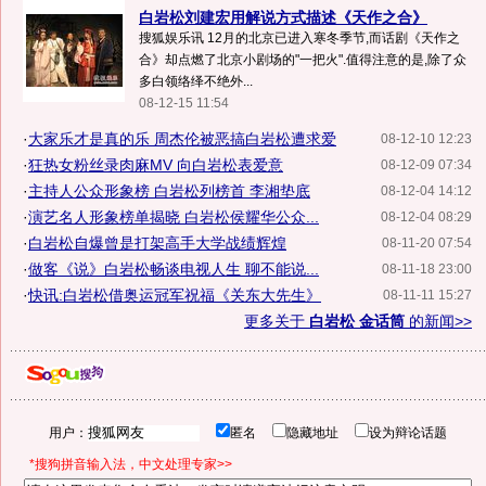
白岩松刘建宏用解说方式描述《天作之合》
搜狐娱乐讯 12月的北京已进入寒冬季节,而话剧《天作之
合》却点燃了北京小剧场的"一把火".值得注意的是,除了众
多白领络绎不绝外...
08-12-15 11:54
·
大家乐才是真的乐 周杰伦被恶搞白岩松遭求爱
08-12-10 12:23
·
狂热女粉丝录肉麻MV 向白岩松表爱意
08-12-09 07:34
·
主持人公众形象榜 白岩松列榜首 李湘垫底
08-12-04 14:12
·
演艺名人形象榜单揭晓 白岩松侯耀华公众...
08-12-04 08:29
·
白岩松自爆曾是打架高手大学战绩辉煌
08-11-20 07:54
·
做客《说》白岩松畅谈电视人生 聊不能说...
08-11-18 23:00
·
快讯:白岩松借奥运冠军祝福《关东大先生》
08-11-11 15:27
更多关于
白岩松 金话筒
的新闻>>
用户：
匿名
隐藏地址
设为辩论话题
*搜狗拼音输入法，中文处理专家>>