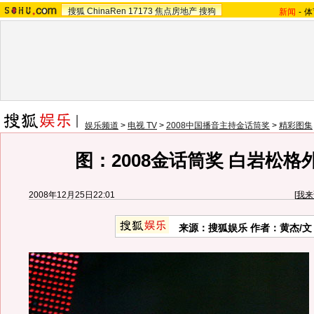
搜狐
ChinaRen
17173
焦点房地产
搜狗
新闻
-
体
娱乐频道
>
电视 TV
>
2008中国播音主持金话筒奖
>
精彩图集
图：2008金话筒奖 白岩松格
2008年12月25日22:01
[
我来
来源：搜狐娱乐 作者：黄杰/文