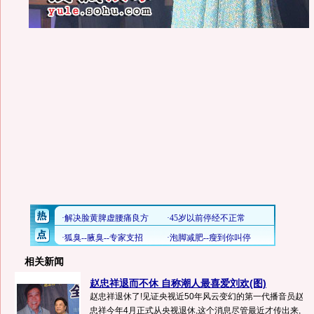
相关新闻
赵忠祥退而不休 自称潮人最喜爱刘欢(图)
赵忠祥退休了!见证央视近50年风云变幻的第一代播音员赵
忠祥今年4月正式从央视退休,这个消息尽管最近才传出来,