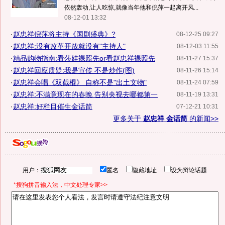
依然轰动,让人吃惊,就像当年他和倪萍一起离开风...
08-12-01 13:32
·
赵忠祥倪萍将主持《国剧盛典》?
08-12-25 09:27
·
赵忠祥:没有改革开放就没有"主持人"
08-12-03 11:55
·
精品购物指南:看莎娃裸照先or看赵忠祥裸照先
08-11-27 15:37
·
赵忠祥回应质疑:我是宣传 不是炒作(图)
08-11-26 15:14
·
赵忠祥会唱《双截棍》 自称不是"出土文物"
08-11-24 07:59
·
赵忠祥:不满意现在的春晚 告别央视去哪都第一
08-11-19 13:31
·
赵忠祥:好栏目催生金话筒
07-12-21 10:31
更多关于
赵忠祥 金话筒
的新闻>>
用户：
匿名
隐藏地址
设为辩论话题
*搜狗拼音输入法，中文处理专家>>