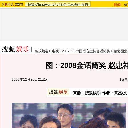
搜狐
ChinaRen
17173
焦点房地产
搜狗
新闻
-
体
娱乐频道
>
电视 TV
>
2008中国播音主持金话筒奖
>
精彩图集
图：2008金话筒奖 赵忠
2008年12月25日21:25
[
我来
来源：搜狐娱乐 作者：黄杰/文