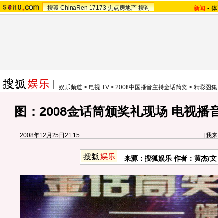
搜狐
ChinaRen
17173
焦点房地产
搜狗
新闻
-
体
娱乐频道
>
电视 TV
>
2008中国播音主持金话筒奖
>
精彩图集
图：2008金话筒颁奖礼现场 电视播
2008年12月25日21:15
[
我来
来源：搜狐娱乐 作者：黄杰/文