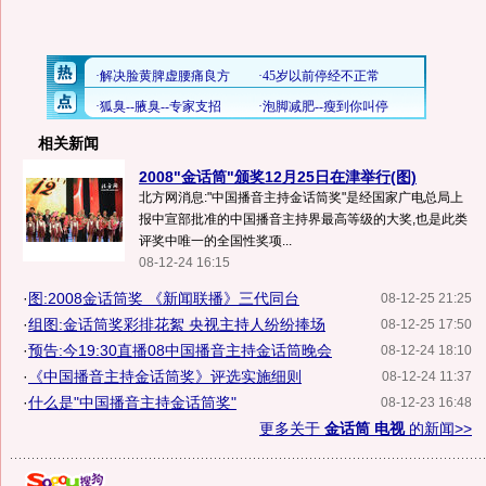
相关新闻
2008"金话筒"颁奖12月25日在津举行(图)
北方网消息:"中国播音主持金话筒奖"是经国家广电总局上
报中宣部批准的中国播音主持界最高等级的大奖,也是此类
评奖中唯一的全国性奖项...
08-12-24 16:15
·
图:2008金话筒奖 《新闻联播》三代同台
08-12-25 21:25
·
组图:金话筒奖彩排花絮 央视主持人纷纷捧场
08-12-25 17:50
·
预告:今19:30直播08中国播音主持金话筒晚会
08-12-24 18:10
·
《中国播音主持金话筒奖》评选实施细则
08-12-24 11:37
·
什么是"中国播音主持金话筒奖"
08-12-23 16:48
更多关于
金话筒 电视
的新闻>>