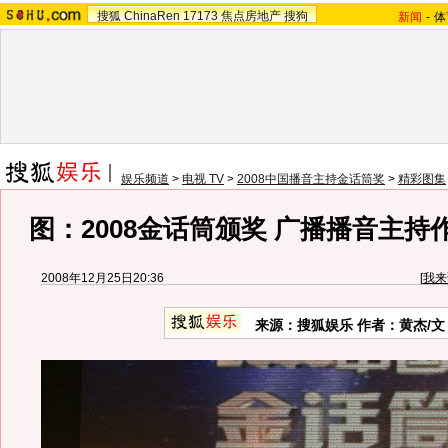
搜狐
ChinaRen
17173
焦点房地产
搜狗
新闻
-
体
娱乐频道
>
电视 TV
>
2008中国播音主持金话筒奖
>
精彩图集
图：2008金话筒颁奖 广播播音主持
2008年12月25日20:36
[
我来
来源：搜狐娱乐 作者：黄杰/文