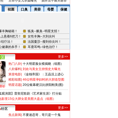
密照
王菲小女儿李嫣曝光
酒井法子痛哭谢罪
更多>>
热门八卦
|
十大明星脸女模揭晓（组图）
八卦爆料
|
刘欢与美女主持情史大曝光
第壹电影
|
《金钱帝国》：王晶没上进心
精彩组图
|
46位明星孕妇时的大胆造型图
明星话题
|
20位银幕硬汉比拼阳刚美(图)
撞衫
狐观演团】普契尼歌剧《艺术家生涯》打分贴
电影里15位大牌女星美图大盘点（组图）
更多>>
焦点新闻
|
不要迷恋哥，哥只是一个鬼