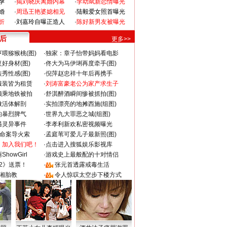
孕
·
揭刘晓庆离婚内幕
·
李幼斌新恋情曝光
婚
·
周迅王艳婆媳相见
·
陆毅爱女照首曝光
折
·
刘嘉玲自曝正造人
·
陈好新男友被曝光
 后
更多>>
喂猕猴桃(图)
·
独家：章子怡带妈妈看电影
好身材(图)
·
佟大为马伊琍再度牵手(图)
秀性感(图)
·
倪萍赵忠祥十年后再携手
服装皆为租赁
·
刘涛富豪老公为家产求生子
颜乘地铁被拍
·
舒淇醉酒瞬间惨被抓拍(图)
做活体解剖
·
实拍漂亮的地摊西施(组图)
的暴烈脾气
·
世界九大罪恶之城(组图)
遇灵异事件
·
李孝利新欢私密视频曝光
成命案导火索
·
孟庭苇可爱儿子最新照(图)
：加入我们吧！
·
点击进入搜狐娱乐影视库
howGirl
·
游戏史上最般配的十对情侣
2》送票！
·
张元首透露戒毒生活
湘胎教
·
令人惊叹太空步下楼方式