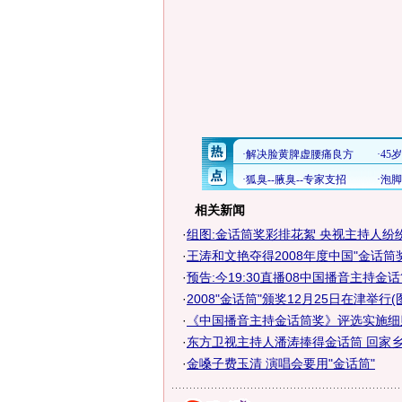
相关新闻
·
组图:金话筒奖彩排花絮 央视主持人纷
·
王涛和文艳夺得2008年度中国"金话筒奖
·
预告:今19:30直播08中国播音主持金
·
2008"金话筒"颁奖12月25日在津举行(
·
《中国播音主持金话筒奖》评选实施细
·
东方卫视主持人潘涛捧得金话筒 回家乡义
·
金嗓子费玉清 演唱会要用"金话筒"