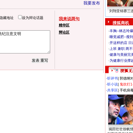
我要发布
刘翔亚锦赛三
隐藏地址
设为辩论话题
我来说两句
搜狐商机
精华区
·
丰胸--林志玲
辩论区
·
睡觉减肥--瘦到
·
开这样的店 日进
·
上班 兼职 两
·
健康与美丽完
·
为健康行业撑
·
听评书
|
郭德纲
·
听小说
|
鬼吹灯1
·
共享区
|
手机病
揭田壮壮徐帆