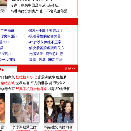
·
专家：振兴中国足球从老头抓起
连冠
·
马琳离婚分割房产 张一不舍几度落泪
爆丰胸秘诀
·
减肥--小肚子赘肉没了
你尖叫(图)
·
吸引异性的秘密武器
3000
·
45岁以前停经不正常
不误！
·
解决脸黄脾虚腰痛良方
美展现！
·
泡脚减肥--瘦到你叫停！
起一片明镜
·
狐臭--腋臭--09新疗法
更多>>
对口相声集
杜拉拉升职记
张震讲故事
红楼梦
-精绝古城
世界名著
平凡的世界
货币战争2
毒杀毒专家
经典手机游游格斗集
福彩3D走势图
情史
李冰冰被爆已婚
揭秘生父离婚内幕