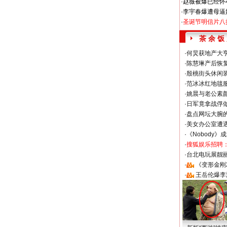
·
赵薇被爆已经怀
·
李宇春爆遭母逼
·
圣诞节明信片八
茶 余 饭
·
何炅获地产大亨
·
陈慧琳产后恢复
·
殷桃街头休闲装
·
范冰冰红地毯
·
姚晨与老公素
·
日军竟拿战俘
·
盘点网坛大腕
·
美女办公室遭
·
《Nobody》
·
搜狐娱乐招聘
·
台北电玩展靓丽S
·
《变形金刚
·
王岳伦爆李