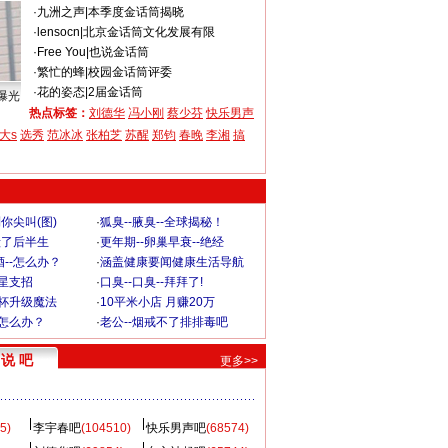
·
九洲之声
|
本季度金话筒揭晓
·
lensocn
|
北京金话筒文化发展有限
·
Free You
|
也说金话筒
·
繁忙的蜂
|
校园金话筒评委
·
花的姿态
|
2届金话筒
曝光
热点标签：
刘德华
冯小刚
蔡少芬
快乐男声
大s
选秀
范冰冰
张柏芝
苏醒
郑钧
春晚
李湘
搞
你尖叫(图)
·
狐臭--腋臭--全球揭秘！
毁了后半生
·
更年期--卵巢早衰--绝经
--怎么办？
·
涵盖健康要闻健康生活导航
明星支招
·
口臭--口臭--拜拜了!
罩杯升级魔法
·
10平米小店 月赚20万
-怎么办？
·
老公--烟戒不了排排毒吧
说 吧
更多>>
5)
李宇春吧
(104510)
快乐男声吧
(68574)