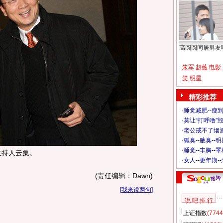
高圆圆同居男友
朱军
赵薇
电影
笑
明星
精彩推荐
·
睡觉减肥--瘦到
·
莫让“打呼噜”
·
老公戒不了烟酒
·
狐臭--腋臭--
·
睡觉--丰胸--
主持人云集。
·
女人--更年期-
(责任编辑：Dawn)
[
我来说两句
]
说 吧 排 行
上证指数
(7744