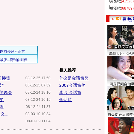
苏醒吧
(41523)
贴图吧
(68789)
最 热 
谍战大片-《风
相关推荐
纷捧场
什么是金话筒奖
08-12-25 17:50
闺房视频自拍
"
2007金话筒奖
08-12-25 07:39
话筒晚会
李欣 金话筒
08-12-24 18:10
图)
金话筒
08-12-24 16:15
则
08-12-24 11:37
...
08-03-10 10:34
自爆捉奸后恶梦
08-01-09 11:04