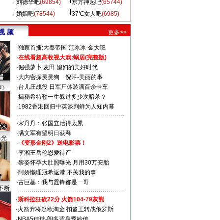
刘德华吧
(69854)
东方神起吧
(65744)
婚姻吧
(78544)
37℃女人吧
(6985)
视 频
更多>>
·
独家首播:大秦帝国
范冰冰-金大班
·
在线看超高收视大戏:
蜗居(完整版)
·
倔强萝卜
麦田
媳妇的美好时代
·
大内密探灵灵狗
倪萍-美丽的事
·
台儿庄战役 日军尸体装满百余卡车
声》
·
揭秘希特勒一生躲过多少次暗杀？
·
1982香港回归中英谈判鲜为人知内幕
·
宋丹丹：张国立活得太累
·
满文军有望明日获释
曝光
·
《变形金刚2》送电影票！
·
李湘王岳伦恩爱待产
·
黎姿怀孕大肚照曝光 月用30万安胎
·
阿娇懒理冠希返港:不关我的事
·
古巨基：我与霆锋都是一哥
不断
·
斯科拉狂砍22分 火箭104-79灰熊
·
火箭弃将赴欧淘金 扣篮王转战俄罗斯
·
NBA5佳球-朗多背身秀妙传