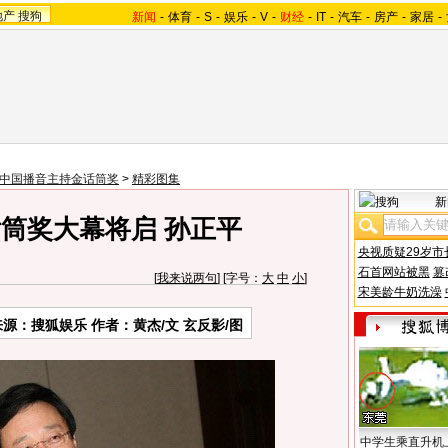
地产
搜狗
新闻
-
体育
-
S
-
娱乐
-
V
-
财经
-
IT
-
汽车
-
房产
-
家居
-
08中国播音主持金话筒奖
>
精彩图集
新
话筒奖大幕将启 孙正平
央视质疑29岁市
石首网站被黑
篡
[
我来说两句
] [字号：
大
中
小
]
宋美龄牛奶洗澡
来源：搜狐娱乐 作者：黄杰/文 玄反影/图
中学生乘直升机