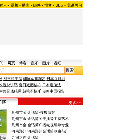
女人
-
视频
-
播客
-
邮件
-
博客
-
BBS
-
我说两句
闻
网页
博客
音乐
图片
说吧
长
邓玉娇失踪
朝鲜军事演习
日本兵赎罪
改温总讲话
夏日减肥秘方
日本瘦脸法
中共卧底结局
慈禧不快乐
侵略中国报告
更多>>
·
荆州市金
|
金话筒-搜狐博客
·
荆州市金
|
金话筒关于播音主持艺术
·
荆州市金
|
金话筒广播电视编导专业
·
河南郑州
|
河南郑州金话筒歌曲与广
·
九洲之声
|
金话筒
上学