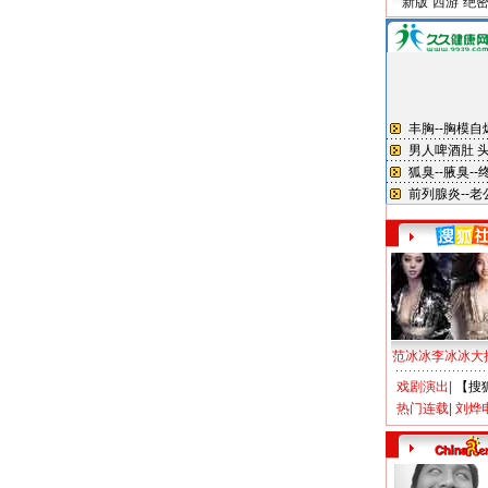
新版“西游”绝
范冰冰李冰冰大
戏剧演出
|
【搜
热门连载
|
刘烨