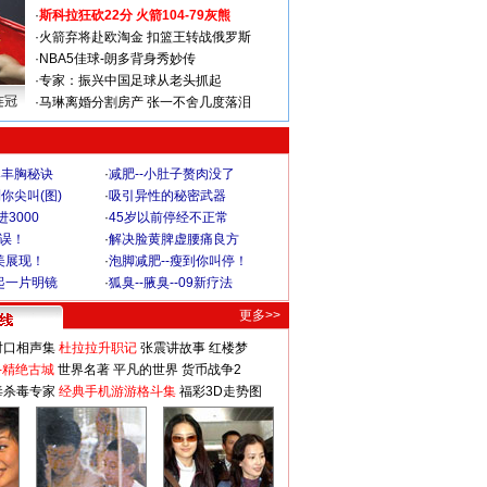
·
斯科拉狂砍22分 火箭104-79灰熊
·
火箭弃将赴欧淘金 扣篮王转战俄罗斯
·
NBA5佳球-朗多背身秀妙传
·
专家：振兴中国足球从老头抓起
连冠
·
马琳离婚分割房产 张一不舍几度落泪
爆丰胸秘诀
·
减肥--小肚子赘肉没了
你尖叫(图)
·
吸引异性的秘密武器
3000
·
45岁以前停经不正常
不误！
·
解决脸黄脾虚腰痛良方
美展现！
·
泡脚减肥--瘦到你叫停！
起一片明镜
·
狐臭--腋臭--09新疗法
更多>>
对口相声集
杜拉拉升职记
张震讲故事
红楼梦
-精绝古城
世界名著
平凡的世界
货币战争2
毒杀毒专家
经典手机游游格斗集
福彩3D走势图