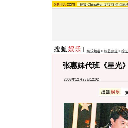
搜狐
ChinaRen
17173
焦点房
娱乐频道
>
综艺频道
>
综
张惠妹代班《星光》
2008年12月23日12:02