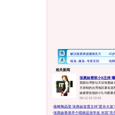
相关新闻
张惠妹替班小S主持 曝
我国台湾歌坛天后张惠妹,
天录制的台湾地区著名选
妹接替告假的小S,与蔡康永
08-12-23 10:43
·
接棒陶晶莹 张惠妹首度主持"星光大道"(
·
张惠妹香港开个唱挑逗张学友 对其"毛