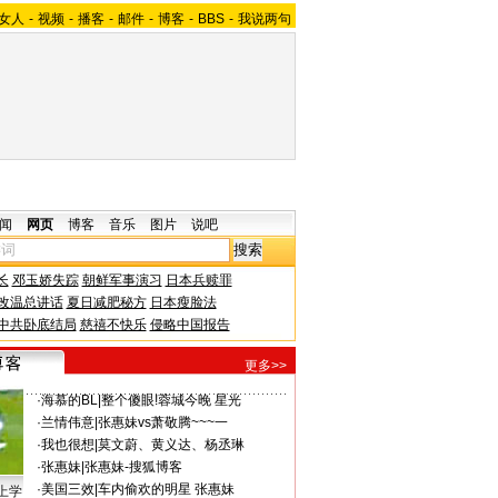
女人
-
视频
-
播客
-
邮件
-
博客
-
BBS
-
我说两句
闻
网页
博客
音乐
图片
说吧
长
邓玉娇失踪
朝鲜军事演习
日本兵赎罪
改温总讲话
夏日减肥秘方
日本瘦脸法
中共卧底结局
慈禧不快乐
侵略中国报告
更多>>
·
海慕的BL
|
整个傻眼!蓉城今晚 星光
·
兰情伟意
|
张惠妹vs萧敬腾~~~一
·
我也很想
|
莫文蔚、黄义达、杨丞琳
·
张惠妹
|
张惠妹-搜狐博客
·
美国三效
|
车内偷欢的明星 张惠妹
上学