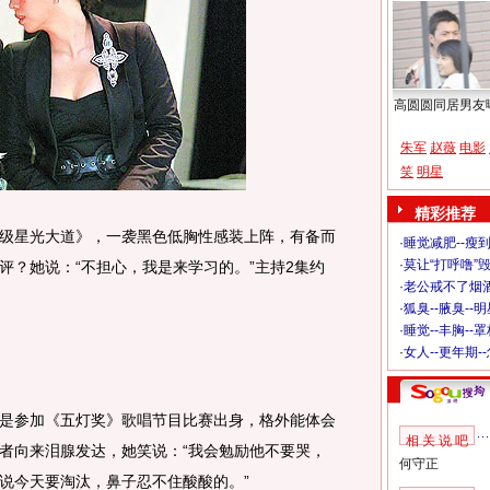
高圆圆同居男友
朱军
赵薇
电影
笑
明星
精彩推荐
星光大道》，一袭黑色低胸性感装上阵，有备而
·
睡觉减肥--瘦到
·
莫让“打呼噜”
评？她说：“不担心，我是来学习的。”主持2集约
·
老公戒不了烟酒
·
狐臭--腋臭--
·
睡觉--丰胸--
·
女人--更年期-
参加《五灯奖》歌唱节目比赛出身，格外能体会
相 关 说 吧
者向来泪腺发达，她笑说：“我会勉励他不要哭，
何守正
说今天要淘汰，鼻子忍不住酸酸的。”