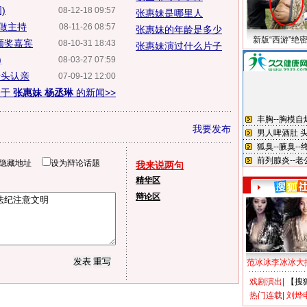
)
08-12-18 09:57
张惠妹是哪里人
做主持
08-11-26 08:57
张惠妹的年龄是多少
新版“西游”绝
颁奖嘉宾
08-10-31 18:43
张惠妹演过什么片子
)
08-03-27 07:59
母头认亲
07-09-12 12:00
关于
张惠妹 杨丞琳
的新闻>>
我要发布
隐藏地址
设为辩论话题
我来说两句
精华区
辩论区
范冰冰李冰冰大
戏剧演出
|
【搜
热门连载
|
刘烨