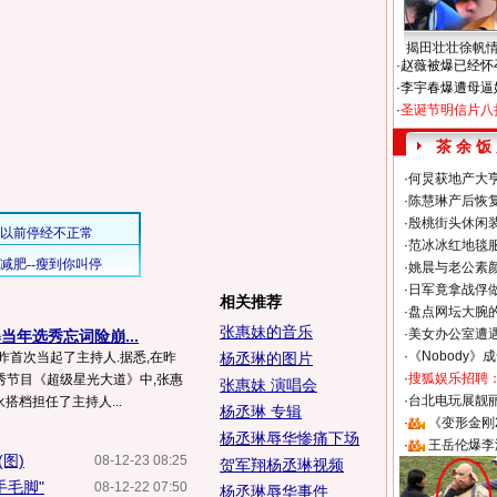
揭田壮壮徐帆
·
赵薇被爆已经怀
·
李宇春爆遭母逼
·
圣诞节明信片八
茶 余 饭
·
何炅获地产大亨
·
陈慧琳产后恢复
·
殷桃街头休闲装
·
范冰冰红地毯
·
姚晨与老公素
·
日军竟拿战俘
相关推荐
·
盘点网坛大腕
张惠妹的音乐
·
美女办公室遭
当年选秀忘词险崩...
·
《Nobody》
昨首次当起了主持人.据悉,在昨
杨丞琳的图片
·
搜狐娱乐招聘
秀节目《超级星光大道》中,张惠
张惠妹 演唱会
·
台北电玩展靓丽S
搭档担任了主持人...
杨丞琳 专辑
·
《变形金刚
杨丞琳辱华惨痛下场
·
王岳伦爆李
图)
08-12-23 08:25
贺军翔杨丞琳视频
手毛脚"
08-12-22 07:50
杨丞琳辱华事件