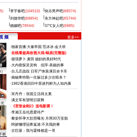
5)
李宇春吧
(104510)
快乐男声吧
(68574)
刘德华吧
(69854)
东方神起吧
(65744)
婚姻吧
(78544)
37℃女人吧
(6985)
视 频
更多>>
·
独家首播:大秦帝国
范冰冰-金大班
·
在线看超高收视大戏:
蜗居(完整版)
·
倔强萝卜
麦田
媳妇的美好时代
·
大内密探灵灵狗
倪萍-美丽的事
·
台儿庄战役 日军尸体装满百余卡车
声》
·
揭秘希特勒一生躲过多少次暗杀？
·
1982香港回归中英谈判鲜为人知内幕
·
宋丹丹：张国立活得太累
·
满文军有望明日获释
曝光
·
《变形金刚2》送电影票！
·
李湘王岳伦恩爱待产
·
黎姿怀孕大肚照曝光 月用30万安胎
·
阿娇懒理冠希返港:不关我的事
·
古巨基：我与霆锋都是一哥
不断