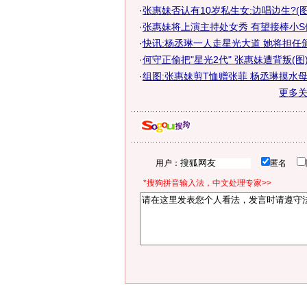
·
张惠妹否认有10岁私生女:边唱边生?(图
·
张惠妹将上演主持处女秀 有望接棒小S
·
快讯:杨丞琳一人走星光大道 她将担任
·
何守正偷把"星光2代" 张惠妹遭背叛(图
·
组图:张惠妹剪T恤赠张菲 杨丞琳摸水
更多
用户：
匿名
*搜狗拼音输入法，中文处理专家>>