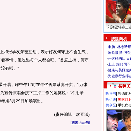
刘翔亚锦赛三
搜狐商机
·
丰胸--林志玲
和张学友亲密互动，表示好友何守正不会生气，
·
睡觉减肥--瘦到
·
开这样的店 日进
“看事情，但吃醋每个人都会吧。”首度主持，何守
·
上班 兼职 两
没有啦。”
·
健康与美丽完
·
为健康行业撑
开唱，昨中午12时在年代售票系统开卖，1万张
本为宣传演唱会接下主持工作的她笑说：“不用录
·
听评书
|
郭德纲
·
听小说
|
鬼吹灯1
考虑3月29日加场演出。
·
共享区
|
手机病
(责任编辑：欢喜狐)
[
我来说两句
]