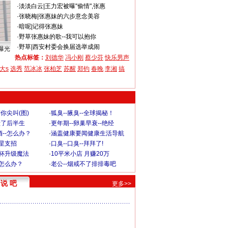
·
淡淡白云
|
王力宏被曝"偷情",张惠
·
张晓梅
|
张惠妹的六步意念美容
·
暗呢
|
记得张惠妹
·
野草
张惠妹的歌--我可以抱你
·
野草
|
西安村委会换届选举成闹
曝光
热点标签：
刘德华
冯小刚
蔡少芬
快乐男声
大s
选秀
范冰冰
张柏芝
苏醒
郑钧
春晚
李湘
搞
你尖叫(图)
·
狐臭--腋臭--全球揭秘！
毁了后半生
·
更年期--卵巢早衰--绝经
--怎么办？
·
涵盖健康要闻健康生活导航
明星支招
·
口臭--口臭--拜拜了!
罩杯升级魔法
·
10平米小店 月赚20万
-怎么办？
·
老公--烟戒不了排排毒吧
说 吧
更多>>