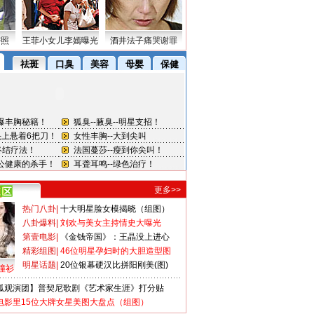
密照
王菲小女儿李嫣曝光
酒井法子痛哭谢罪
更多>>
热门八卦
|
十大明星脸女模揭晓（组图）
八卦爆料
|
刘欢与美女主持情史大曝光
第壹电影
|
《金钱帝国》：王晶没上进心
精彩组图
|
46位明星孕妇时的大胆造型图
明星话题
|
20位银幕硬汉比拼阳刚美(图)
撞衫
狐观演团】普契尼歌剧《艺术家生涯》打分贴
电影里15位大牌女星美图大盘点（组图）