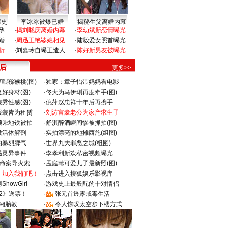
情史
李冰冰被爆已婚
揭秘生父离婚内幕
孕
·
揭刘晓庆离婚内幕
·
李幼斌新恋情曝光
婚
·
周迅王艳婆媳相见
·
陆毅爱女照首曝光
折
·
刘嘉玲自曝正造人
·
陈好新男友被曝光
 后
更多>>
喂猕猴桃(图)
·
独家：章子怡带妈妈看电影
好身材(图)
·
佟大为马伊琍再度牵手(图)
秀性感(图)
·
倪萍赵忠祥十年后再携手
服装皆为租赁
·
刘涛富豪老公为家产求生子
颜乘地铁被拍
·
舒淇醉酒瞬间惨被抓拍(图)
做活体解剖
·
实拍漂亮的地摊西施(组图)
的暴烈脾气
·
世界九大罪恶之城(组图)
遇灵异事件
·
李孝利新欢私密视频曝光
成命案导火索
·
孟庭苇可爱儿子最新照(图)
：加入我们吧！
·
点击进入搜狐娱乐影视库
howGirl
·
游戏史上最般配的十对情侣
2》送票！
·
张元首透露戒毒生活
湘胎教
·
令人惊叹太空步下楼方式