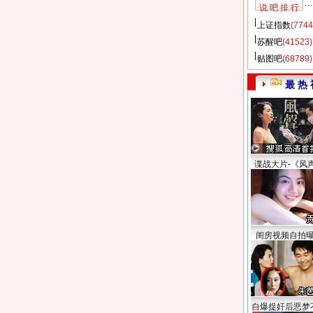
说 吧 排 行
上证指数
(7744
苏醒吧
(41523)
贴图吧
(68789)
最 热 
谍战大片-《风
闺房视频自拍
自爆捉奸后恶梦