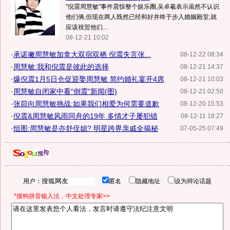
"倪震周慧敏"事件震惊整个娱乐圈,吴卓羲表示虽然不认识
他们俩,但现在两人既然已经和好并终于步入婚姻殿堂,就
应该祝贺他们...
08-12-21 10:02
·
承诺撇周慧敏加拿大双宿双栖 倪震失言张...
08-12-22 08:34
·
周慧敏:我和倪震是彼此的选择
08-12-21 14:37
·
爆倪震1月5日仓促迎娶周慧敏 简约婚礼宴开4席
08-12-21 10:03
·
周慧敏自闭家中看"倒震"新闻(图)
08-12-21 02:50
·
张茆向周慧敏挑战:如果我们相爱为何需要道歉
08-12-20 15:53
·
倪震&周慧敏风雨同舟的19年 多情才子屡犯错
08-12-11 18:27
·
组图:周慧敏是亦舒侄媳? 明星跨界亲戚全揭秘
07-05-25 07:49
用户：
匿名
隐藏地址
设为辩论话题
*搜狗拼音输入法，中文处理专家>>