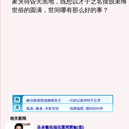
家哭得昏天黑地，既想以才子之名摆脱束缚
世俗的圆满，世间哪有那么好的事？
相关新闻
吴卓羲祝福倪震周慧敏(图)