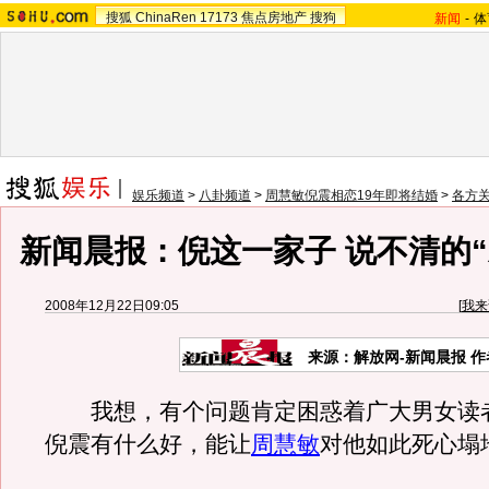
搜狐
ChinaRen
17173
焦点房地产
搜狗
新闻
-
体
娱乐频道
>
八卦频道
>
周慧敏倪震相恋19年即将结婚
>
各方
新闻晨报：倪这一家子 说不清的“才
2008年12月22日09:05
[
我来
来源：解放网-新闻晨报 
我想，有个问题肯定困惑着广大男女读
倪震有什么好，能让
周慧敏
对他如此死心塌