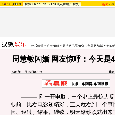
搜狐
ChinaRen
17173
焦点房地产
搜狗
新闻
-
体
娱乐频道
>
八卦频道
>
周慧敏倪震相恋19年即将结婚
>
新闻
周慧敏闪婚 网友惊呼：今天是4
2008年12月19日09:36
[
我来
来源：华商网-华商晨报
——— 刚一开电脑，一个史上最惊人反
眼前，比看电影还精彩，三天就看到一个事
因、经过、结果。继续，明天婚纱照就出来