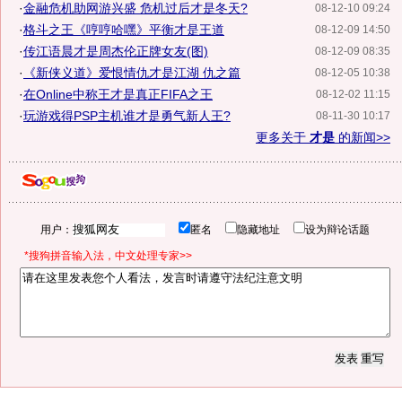
·
金融危机助网游兴盛 危机过后才是冬天?
08-12-10 09:24
·
格斗之王《哼哼哈嘿》平衡才是王道
08-12-09 14:50
·
传江语晨才是周杰伦正牌女友(图)
08-12-09 08:35
·
《新侠义道》爱恨情仇才是江湖 仇之篇
08-12-05 10:38
·
在Online中称王才是真正FIFA之王
08-12-02 11:15
·
玩游戏得PSP主机谁才是勇气新人王?
08-11-30 10:17
更多关于
才是
的新闻>>
用户：
匿名
隐藏地址
设为辩论话题
*搜狗拼音输入法，中文处理专家>>