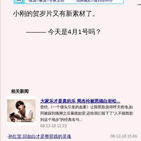
——
小刚的贺岁片又有新素材了。
——— 今天是4月1号吗？
相关新闻
大家乐才是真的乐 周杰伦被恶搞白岩松...
曾经,《一个馒头引发的血案》让陈凯歌急得呼天抢地,如
同被踩到痛脚之后暴跳如雷,还给我们留下了"人不能凯歌
到这个地步"的经典名句...
08-12-10 12:23
·
孙红雷:邱如白才是整部戏的灵魂
08-12-18 15:40