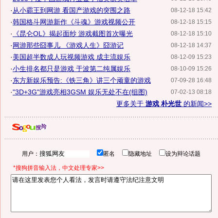
·
从小霸王到网游 看国产游戏的突围之路
08-12-18 15:42
·
韩国格斗网游新作《斗魂》游戏视频公开
08-12-18 15:15
·
《昆仑OL》揭起面纱 游戏截图首次曝光
08-12-18 15:10
·
网游那些囧事儿 《游戏人生》囧游记
08-12-18 14:37
·
美国超半数成人玩视频游戏 成主流娱乐
08-12-09 15:23
·
小生排名都只是游戏 于波第二纯属娱乐
08-10-09 15:26
·
东方新娱乐预告:《铁三角》讲三个顽童的游戏
07-09-28 16:48
·
"3D+3G"游戏亮相3GSM 娱乐无处不在(组图)
07-02-13 08:18
更多关于
游戏 朴光世
的新闻>>
用户：
匿名
隐藏地址
设为辩论话题
*搜狗拼音输入法，中文处理专家>>