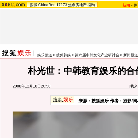
搜狐
ChinaRen
17173
焦点房地产
搜狗
新闻
-
体
娱乐频道
>
搜狐韩娱
>
第六届中韩文化产业研讨会
>
新闻报道
朴光世：中韩教育娱乐的合
2008年12月18日20:58
[
我来
来源：搜狐娱乐 作者：摄影/陶