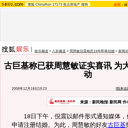
搜狐
ChinaRen
17173
焦点房地产
搜狗
新闻
-
体
娱乐频道
>
八卦频道
>
周慧敏倪震相恋19年即将结婚
>
新闻
古巨基称已获周慧敏证实喜讯 为
动
2008年12月18日19:23
[
我来说
来源：新民晚报·新民网 作
18日下午，倪震以邮件形式通知媒体，
申请注册结婚。为此，周慧敏的好友
古巨基