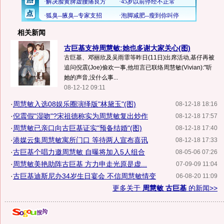
相关新闻
古巨基支持周慧敏:她也多谢大家关心(图)
古巨基、邓丽欣及吴雨霏等昨日(11日)出席活动,基仔再被
追问倪震(Joe)偷欢一事,他坦言已联络周慧敏(Vivian):"听
她的声音,没什么事...
08-12-12 09:11
·
周慧敏入选08娱乐圈演绎版"林黛玉"(图)
08-12-18 18:16
·
倪震假"湿吻"?宋祖德称实为周慧敏复出炒作
08-12-18 17:57
·
周慧敏已亲口向古巨基证实"预备结婚"(图)
08-12-18 17:40
·
港媒云集周慧敏寓所门口 等待两人宣布喜讯
08-12-18 17:33
·
古巨基个唱力邀周慧敏 自曝将加入5人组合
08-05-06 07:26
·
周慧敏美艳助阵古巨基 方力申走光原是虚...
07-09-09 11:04
·
古巨基迪斯尼办34岁生日宴会 不信周慧敏情变
06-08-20 11:09
更多关于
周慧敏 古巨基
的新闻>>