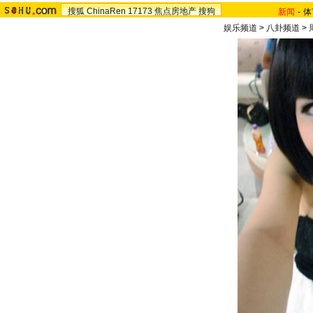
搜狐
ChinaRen
17173
焦点房地产
搜狗
新闻
-
体
娱乐频道
>
八卦频道
>