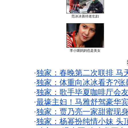
范冰冰善待老乞妇
李小璐妈妈也是美女
·
独家：春晚第二次联排 马
·
独家：体重向冰冰看齐?张
·
独家：歌手毕夏咖啡厅会友
·
最壕主妇！马雅舒驾豪华
·
独家：贾乃亮一家甜蜜现身
·
独家：杨幂扮纯情小妹 头