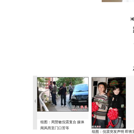
组图：周慧敏倪震复合 媒体
闻风而至门口苦等
组图：倪震突发声明 即将