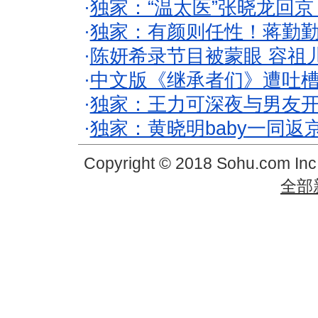
·
独家：“温太医”张晓龙回京
·
独家：有颜则任性！蒋勤
·
陈妍希录节目被蒙眼 容祖
·
中文版《继承者们》遭吐槽
·
独家：王力可深夜与男友开
·
独家：黄晓明baby一同返
Copyright © 2018 Sohu.com In
全部