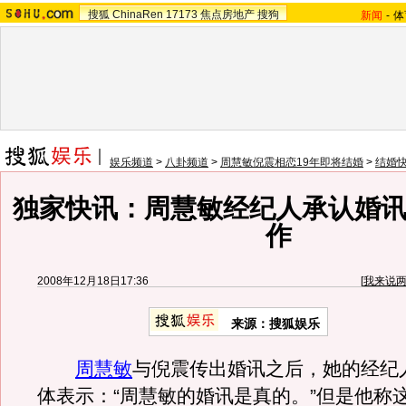
搜狐
ChinaRen
17173
焦点房地产
搜狗
新闻
-
体
娱乐频道
>
八卦频道
>
周慧敏倪震相恋19年即将结婚
>
结婚
独家快讯：周慧敏经纪人承认婚讯
作
2008年12月18日17:36
[
我来说
来源：搜狐娱乐
周慧敏
与倪震传出婚讯之后，她的经纪
体表示：“周慧敏的婚讯是真的。”但是他称