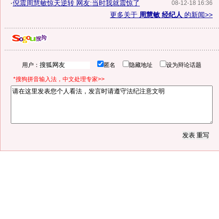
·
倪震周慧敏惊天逆转 网友:当时我就震惊了
08-12-18 16:36
更多关于
周慧敏 经纪人
的新闻>>
用户：
匿名
隐藏地址
设为辩论话题
*搜狗拼音输入法，中文处理专家>>