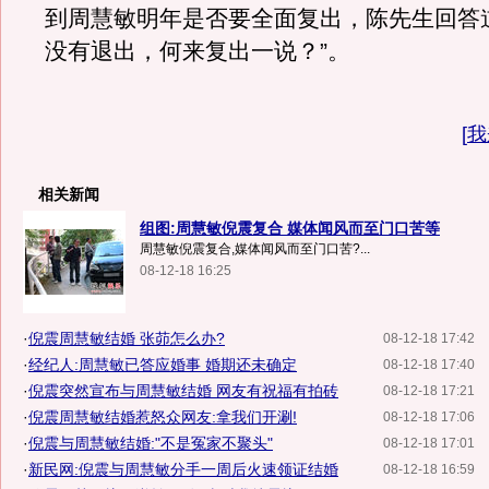
到周慧敏明年是否要全面复出，陈先生回答
没有退出，何来复出一说？”。
[
我
相关新闻
组图:周慧敏倪震复合 媒体闻风而至门口苦等
周慧敏倪震复合,媒体闻风而至门口苦?...
08-12-18 16:25
·
倪震周慧敏结婚 张茆怎么办?
08-12-18 17:42
·
经纪人:周慧敏已答应婚事 婚期还未确定
08-12-18 17:40
·
倪震突然宣布与周慧敏结婚 网友有祝福有拍砖
08-12-18 17:21
·
倪震周慧敏结婚惹怒众网友:拿我们开涮!
08-12-18 17:06
·
倪震与周慧敏结婚:"不是冤家不聚头"
08-12-18 17:01
·
新民网:倪震与周慧敏分手一周后火速领证结婚
08-12-18 16:59