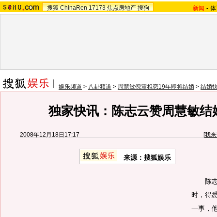
搜狐
ChinaRen
17173
焦点房地产
搜狗
新闻
-
体
娱乐频道
>
八卦频道
>
周慧敏倪震相恋19年即将结婚
>
结婚
独家快讯：陈志云赞周慧敏结
2008年12月18日17:17
[
我来
来源：搜狐娱乐
陈志云
时，得
一事，