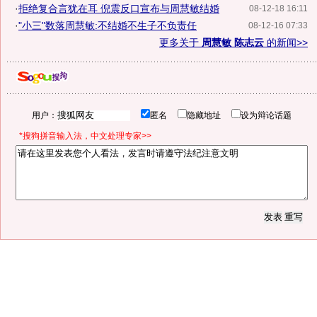
·
拒绝复合言犹在耳 倪震反口宣布与周慧敏结婚
08-12-18 16:11
·
"小三"数落周慧敏:不结婚不生子不负责任
08-12-16 07:33
更多关于
周慧敏 陈志云
的新闻>>
用户：
匿名
隐藏地址
设为辩论话题
*搜狗拼音输入法，中文处理专家>>