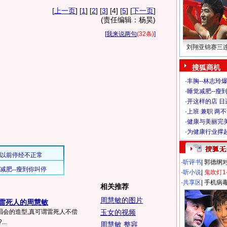
[
上一页
] [
1
] [
2
] [
3
] [4] [
5
] [
下一页
]
(责任编辑：杨昊)
[
我来说两句
(32条)
]
刘翔亚锦赛三
搜狐商机
·
丰胸--林志玲
·
睡觉减肥--瘦到
·
开这样的店 日进
·
上班 兼职 两
·
健康与美丽完
·
为健康行业撑
·
听评书
|
郭德纲
·
听小说
|
鬼吹灯1
·
共享区
|
手机病
相关推荐
周慧敏的图片
 雷死人的周慧敏
唱会的造型,真可谓雷死人不偿
玉女的视频
..
周慧敏 整容