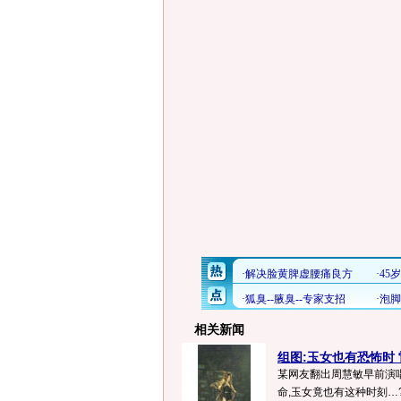
相关新闻
组图:玉女也有恐怖时
某网友翻出周慧敏早前演
命,玉女竟也有这种时刻…?.