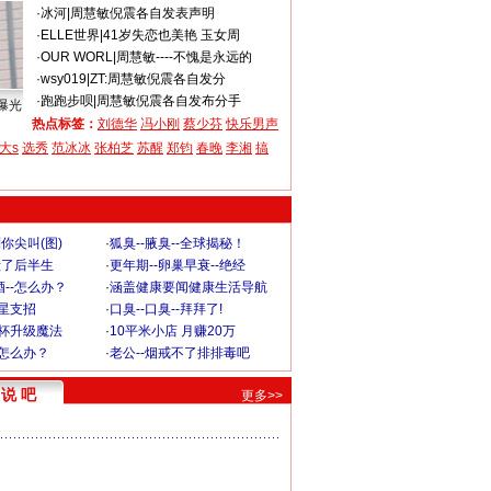
·
冰河
|
周慧敏倪震各自发表声明
·
ELLE世界
|
41岁失恋也美艳 玉女周
·
OUR WORL
|
周慧敏----不愧是永远的
·
wsy019
|
ZT:周慧敏倪震各自发分
·
跑跑步呗
|
周慧敏倪震各自发布分手
曝光
热点标签：
刘德华
冯小刚
蔡少芬
快乐男声
大s
选秀
范冰冰
张柏芝
苏醒
郑钧
春晚
李湘
搞
你尖叫(图)
·
狐臭--腋臭--全球揭秘！
毁了后半生
·
更年期--卵巢早衰--绝经
--怎么办？
·
涵盖健康要闻健康生活导航
明星支招
·
口臭--口臭--拜拜了!
罩杯升级魔法
·
10平米小店 月赚20万
-怎么办？
·
老公--烟戒不了排排毒吧
说 吧
更多>>