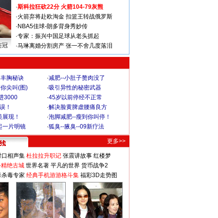
·
斯科拉狂砍22分 火箭104-79灰熊
·
火箭弃将赴欧淘金 扣篮王转战俄罗斯
·
NBA5佳球-朗多背身秀妙传
·
专家：振兴中国足球从老头抓起
连冠
·
马琳离婚分割房产 张一不舍几度落泪
爆丰胸秘诀
·
减肥--小肚子赘肉没了
你尖叫(图)
·
吸引异性的秘密武器
3000
·
45岁以前停经不正常
不误！
·
解决脸黄脾虚腰痛良方
美展现！
·
泡脚减肥--瘦到你叫停！
起一片明镜
·
狐臭--腋臭--09新疗法
更多>>
对口相声集
杜拉拉升职记
张震讲故事
红楼梦
-精绝古城
世界名著
平凡的世界
货币战争2
毒杀毒专家
经典手机游游格斗集
福彩3D走势图