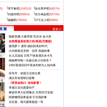
5)
李宇春吧
(104510)
快乐男声吧
(68574)
刘德华吧
(69854)
东方神起吧
(65744)
婚姻吧
(78544)
37℃女人吧
(6985)
视 频
更多>>
·
独家首播:大秦帝国
范冰冰-金大班
·
在线看超高收视大戏:
蜗居(完整版)
·
倔强萝卜
麦田
媳妇的美好时代
·
大内密探灵灵狗
倪萍-美丽的事
·
台儿庄战役 日军尸体装满百余卡车
声》
·
揭秘希特勒一生躲过多少次暗杀？
·
1982香港回归中英谈判鲜为人知内幕
·
宋丹丹：张国立活得太累
·
满文军有望明日获释
曝光
·
《变形金刚2》送电影票！
·
李湘王岳伦恩爱待产
·
黎姿怀孕大肚照曝光 月用30万安胎
·
阿娇懒理冠希返港:不关我的事
·
古巨基：我与霆锋都是一哥
不断