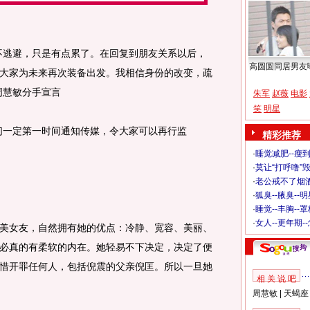
逃避，只是有点累了。在回复到朋友关系以后，
高圆圆同居男友
大家为未来再次装备出发。我相信身份的改变，疏
周慧敏分手宣言
朱军
赵薇
电影
笑
明星
一定第一时间通知传媒，令大家可以再行监
精彩推荐
·
睡觉减肥--瘦到
·
莫让“打呼噜”
·
老公戒不了烟酒
·
狐臭--腋臭--
·
睡觉--丰胸--
·
女人--更年期-
女友，自然拥有她的优点：冷静、宽容、美丽、
必真的有柔软的内在。她轻易不下决定，决定了便
惜开罪任何人，包括倪震的父亲倪匡。所以一旦她
相 关 说 吧
周慧敏
|
天蝎座