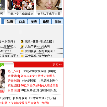
密照
王菲小女儿李嫣曝光
酒井法子痛哭谢罪
更多>>
热门八卦
|
十大明星脸女模揭晓（组图）
八卦爆料
|
刘欢与美女主持情史大曝光
第壹电影
|
《金钱帝国》：王晶没上进心
精彩组图
|
46位明星孕妇时的大胆造型图
明星话题
|
20位银幕硬汉比拼阳刚美(图)
撞衫
狐观演团】普契尼歌剧《艺术家生涯》打分贴
电影里15位大牌女星美图大盘点（组图）