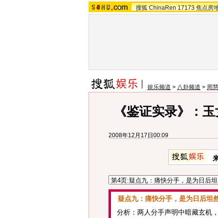
搜狐
ChinaRen
17173
焦点房
娱乐频道
>
八卦频道
>
周慧
《鉴证实录》：玉
2008年12月17日00:09
疑点九：痛快分手，是为日后坦
分析：两人分手声明中暗藏玄机，