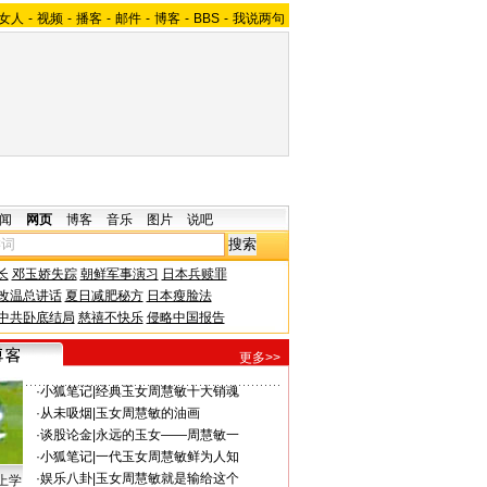
女人
-
视频
-
播客
-
邮件
-
博客
-
BBS
-
我说两句
闻
网页
博客
音乐
图片
说吧
长
邓玉娇失踪
朝鲜军事演习
日本兵赎罪
改温总讲话
夏日减肥秘方
日本瘦脸法
中共卧底结局
慈禧不快乐
侵略中国报告
更多>>
·
小狐笔记
|
经典玉女周慧敏十大销魂
·
从未吸烟
|
玉女周慧敏的油画
·
谈股论金
|
永远的玉女——周慧敏一
·
小狐笔记
|
一代玉女周慧敏鲜为人知
·
娱乐八卦
|
玉女周慧敏就是输给这个
上学