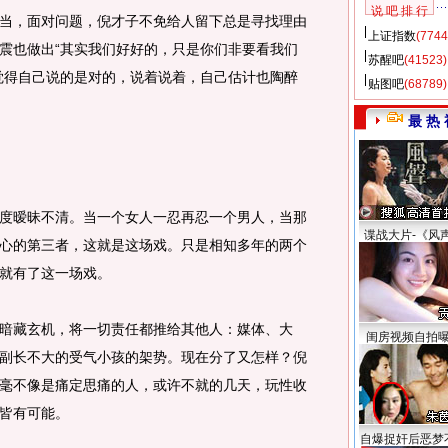
说 吧 排 行
，面对问题，倪才子不免给人留下总是寻找理由
上证指数
(7744
震也做出“其实我们好好的，只是你们非要看我们
苏醒吧
(41523)
觉得自己说的是对的，说着说着，自己估计也陶醉
贴图吧
(68789)
最 热 
暧昧不清。当一个女人一忍再忍一个男人，当那
谍战大片-《风
心的第三者，这就是这场戏。只是相知多年的两个
就有了这一场戏。
藏玄机，将一切责任都推给其他人：媒体、大
闺房视频自拍
副长不大的受气小孩的架势。现在分了又怎样？倪
毫不像是痛定思痛的人，或许不就的几天，玩性收
皆有可能。
自爆捉奸后恶梦