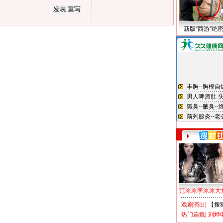
新版“西游”绝
范冰冰李冰冰大
戏剧演出
|
【搜
热门连载
|
刘烨