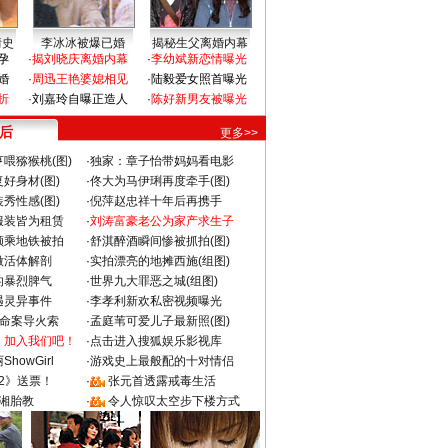
情史
李冰冰被爆已婚
揭秘生父离婚内幕
孕
·
揭刘晓庆离婚内幕
·
李幼斌新恋情曝光
婚
·
周迅王艳婆媳相见
·
陆毅爱女照首曝光
折
·
刘嘉玲自曝正造人
·
陈好新男友被曝光
 后
更多>>
喂猕猴桃(图)
·
独家：章子怡带妈妈看电影
好身材(图)
·
佟大为马伊琍再度牵手(图)
秀性感(图)
·
倪萍赵忠祥十年后再携手
服装皆为租赁
·
刘涛富豪老公为家产求生子
颜乘地铁被拍
·
舒淇醉酒瞬间惨被抓拍(图)
做活体解剖
·
实拍漂亮的地摊西施(组图)
的暴烈脾气
·
世界九大罪恶之城(组图)
遇灵异事件
·
李孝利新欢私密视频曝光
成命案导火索
·
孟庭苇可爱儿子最新照(图)
：加入我们吧！
·
点击进入搜狐娱乐影视库
howGirl
·
游戏史上最般配的十对情侣
2》送票！
·
张元首透露戒毒生活
湘胎教
·
令人惊叹太空步下楼方式