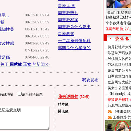
星座 动画
周慧敏照片
揭田壮壮徐帆
...
08-12-10 09:04
·
赵薇被爆已经怀
周慧敏档案
背叛
08-12-09 05:59
·
李宇春爆遭母逼
周慧敏为什么复出
现知性美
·
圣诞节明信片八
08-11-13 13:42
星座测试
08-10-07 08:53
茶 余 饭
十二星座最佳配对
女改性感
08-03-20 09:49
·
何炅获地产大亨
郎朗是什么星座的
07-11-22 07:25
·
陈慧琳产后恢复
过足瘾
07-04-06 22:40
·
殷桃街头休闲装
多关于
周慧敏 玉女
的新闻>>
·
范冰冰红地毯
·
姚晨与老公素
·
日军竟拿战俘
我要发布
·
盘点网坛大腕
·
美女办公室遭
·
《Nobody》
隐藏地址
设为辩论话题
我来说两句
(32条)
·
搜狐娱乐招聘
精华区
·
台北电玩展靓丽S
辩论区
·
《变形金刚
·
王岳伦爆李