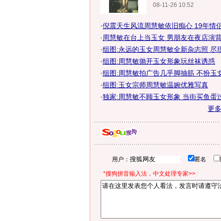
08-11-26 10:52
·
倪震天生风流周慧敏依旧痴心 19年情侣星
·
周慧敏在台上当玉女 男朋友在夜店演
·
组图:永远的玉女周慧敏全新杂志照 尽
·
组图:周慧敏抛开玉女形象玩丝袜诱惑
·
组图:周慧敏拍广告几乎脚抽筋 不扮玉
·
组图:玉女宗师周慧敏温婉优雅写真
·
独家:周慧敏不顾玉女形象 当街买鱼蛋
更
用户：
匿名
*搜狗拼音输入法，中文处理专家>>