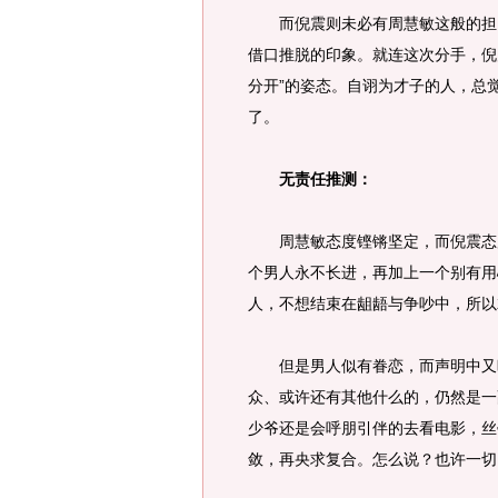
而倪震则未必有周慧敏这般的担当
借口推脱的印象。就连这次分手，倪
分开”的姿态。自诩为才子的人，总
了。
无责任推测：
周慧敏态度铿锵坚定，而倪震态度
个男人永不长进，再加上一个别有用
人，不想结束在龃龉与争吵中，所以
但是男人似有眷恋，而声明中又暗
众、或许还有其他什么的，仍然是一
少爷还是会呼朋引伴的去看电影，丝
敛，再央求复合。怎么说？也许一切