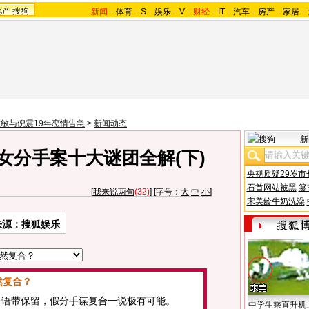
地产
搜狗
新闻
-
体育
-
S
-
娱乐
-
V
-
财经
-
IT
-
汽车
-
房产
-
家居
-
敏与倪震19年恋情告急
>
新闻动态
新
女分手案十大谜团全解(下)
央视质疑29岁市
石首网站被黑
篡
[
我来说两句
(32)
] [字号：
大
中
小
]
宋美龄牛奶洗澡
来源：搜狐娱乐
然复合？
语带保留，假分手谋复合一说极有可能。
中学生乘直升机