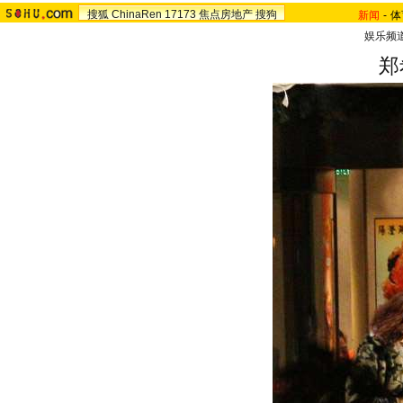
搜狐
ChinaRen
17173
焦点房地产
搜狗
新闻
-
体
娱乐频
郑