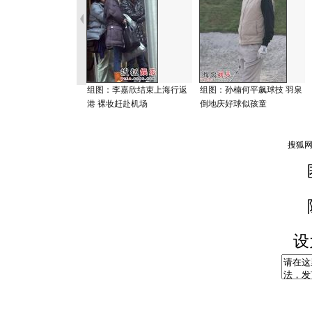
组图：李嘉欣结束上海行返
组图：孙楠何平飙球技 羽泉
港 裸妆赶赴机场
倒地庆好球似孩童
设