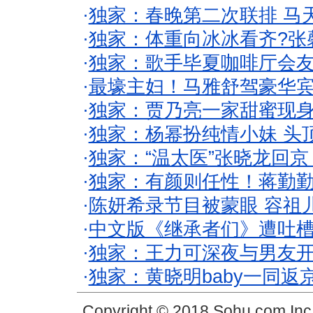
·
独家：春晚第二次联排 马
·
独家：体重向冰冰看齐?张
·
独家：歌手毕夏咖啡厅会友
·
最壕主妇！马雅舒驾豪华
·
独家：贾乃亮一家甜蜜现身
·
独家：杨幂扮纯情小妹 头
·
独家：“温太医”张晓龙回京
·
独家：有颜则任性！蒋勤
·
陈妍希录节目被蒙眼 容祖
·
中文版《继承者们》遭吐槽
·
独家：王力可深夜与男友开
·
独家：黄晓明baby一同返
Copyright © 2018 Sohu.com In