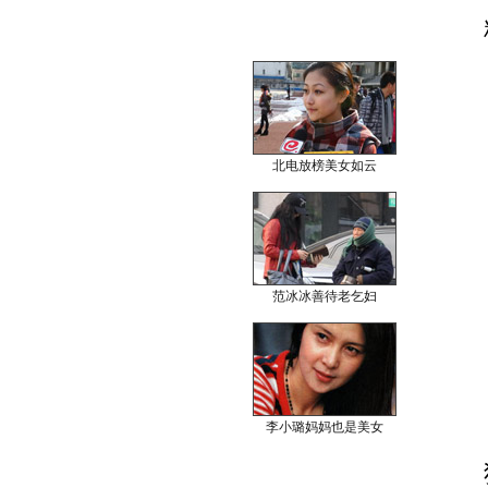
北电放榜美女如云
范冰冰善待老乞妇
李小璐妈妈也是美女