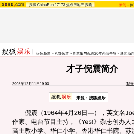
搜狐
ChinaRen
17173
焦点房地产
搜狗
新闻
-
体
娱乐频道
>
八卦频道
>
周慧敏与倪震20年恋情告急
>
新闻动
才子倪震简介
2008年12月11日19:03
[
我来
来源：搜狐娱乐
倪震（1964年4月26日—），英文名Joe 
作家、电台节目主持，《Yes!》杂志创办
高主教小学、华仁小学、香港华仁书院、苏