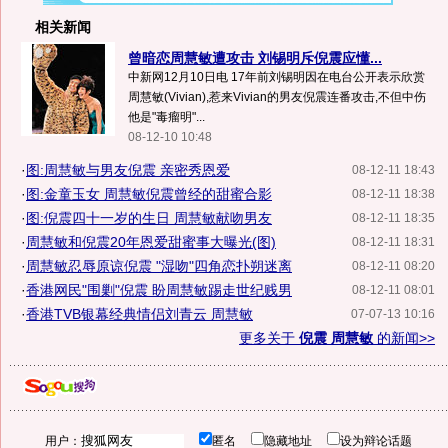
相关新闻
曾暗恋周慧敏遭攻击 刘锡明斥倪震应懂...
中新网12月10日电 17年前刘锡明因在电台公开表示欣赏
周慧敏(Vivian),惹来Vivian的男友倪震连番攻击,不但中伤
他是"毒瘤明"...
08-12-10 10:48
·
图:周慧敏与男友倪震 亲密秀恩爱
08-12-11 18:43
·
图:金童玉女 周慧敏倪震曾经的甜蜜合影
08-12-11 18:38
·
图:倪震四十一岁的生日 周慧敏献吻男友
08-12-11 18:35
·
周慧敏和倪震20年恩爱甜蜜事大曝光(图)
08-12-11 18:31
·
周慧敏忍辱原谅倪震 "湿吻"四角恋扑朔迷离
08-12-11 08:20
·
香港网民"围剿"倪震 盼周慧敏踢走世纪贱男
08-12-11 08:01
·
香港TVB银幕经典情侣刘青云 周慧敏
07-07-13 10:16
更多关于
倪震 周慧敏
的新闻>>
用户：
匿名
隐藏地址
设为辩论话题