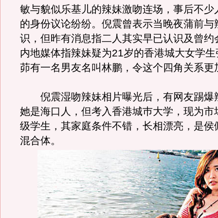
敏与貌似乐基儿的辣妹激吻连场，事后不少
的身份议论纷纷。倪震曾表示当晚夜蒲前与
识，但昨有消息指二人其实早已认识及曾约
内地媒体指辣妹疑为21岁的香港城大女学生
茆有一名男友名叫林鹏，令这个四角关系更
倪震湿吻辣妹相片曝光后，有网友踢爆
她是海口人，但考入香港城巿大学，现为市
级学生，其家庭条件不错，长相漂亮，是侯
混合体。