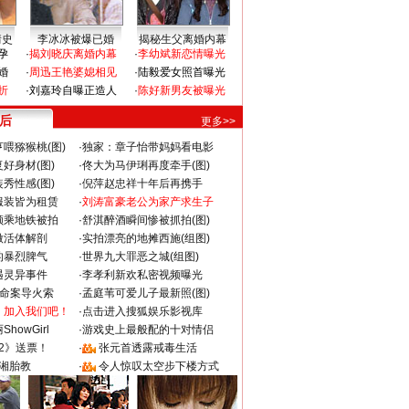
情史
李冰冰被爆已婚
揭秘生父离婚内幕
孕
·
揭刘晓庆离婚内幕
·
李幼斌新恋情曝光
婚
·
周迅王艳婆媳相见
·
陆毅爱女照首曝光
折
·
刘嘉玲自曝正造人
·
陈好新男友被曝光
 后
更多>>
喂猕猴桃(图)
·
独家：章子怡带妈妈看电影
好身材(图)
·
佟大为马伊琍再度牵手(图)
秀性感(图)
·
倪萍赵忠祥十年后再携手
服装皆为租赁
·
刘涛富豪老公为家产求生子
颜乘地铁被拍
·
舒淇醉酒瞬间惨被抓拍(图)
做活体解剖
·
实拍漂亮的地摊西施(组图)
的暴烈脾气
·
世界九大罪恶之城(组图)
遇灵异事件
·
李孝利新欢私密视频曝光
成命案导火索
·
孟庭苇可爱儿子最新照(图)
：加入我们吧！
·
点击进入搜狐娱乐影视库
howGirl
·
游戏史上最般配的十对情侣
2》送票！
·
张元首透露戒毒生活
湘胎教
·
令人惊叹太空步下楼方式