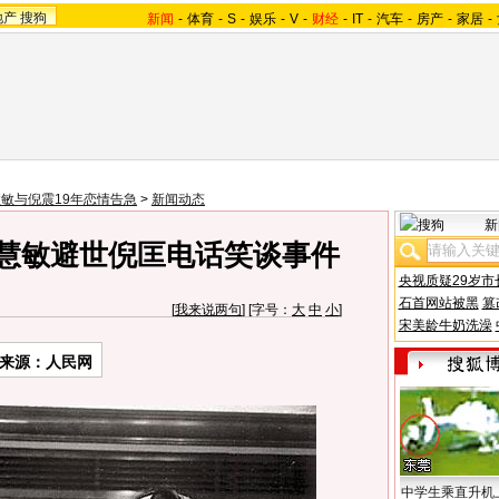
地产
搜狗
新闻
-
体育
-
S
-
娱乐
-
V
-
财经
-
IT
-
汽车
-
房产
-
家居
-
敏与倪震19年恋情告急
>
新闻动态
新
周慧敏避世倪匡电话笑谈事件
央视质疑29岁市
石首网站被黑
篡
[
我来说两句
] [字号：
大
中
小
]
宋美龄牛奶洗澡
来源：人民网
中学生乘直升机