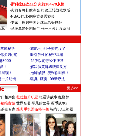
·
斯科拉狂砍22分 火箭104-79灰熊
·
火箭弃将赴欧淘金 扣篮王转战俄罗斯
·
NBA5佳球-朗多背身秀妙传
·
专家：振兴中国足球从老头抓起
连冠
·
马琳离婚分割房产 张一不舍几度落泪
爆丰胸秘诀
·
减肥--小肚子赘肉没了
你尖叫(图)
·
吸引异性的秘密武器
3000
·
45岁以前停经不正常
不误！
·
解决脸黄脾虚腰痛良方
美展现！
·
泡脚减肥--瘦到你叫停！
起一片明镜
·
狐臭--腋臭--09新疗法
更多>>
对口相声集
杜拉拉升职记
张震讲故事
红楼梦
-精绝古城
世界名著
平凡的世界
货币战争2
毒杀毒专家
经典手机游游格斗集
福彩3D走势图