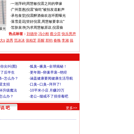
·
一池萍碎
|
周慧敏倪震之间的孽缘
·
广州普惠
|
倪震"偷吃"被拍发道歉声
·
承包食堂
|
倪震醉酒偷欢连环图曝光
·
落雪是花
|
管好倪震,周慧敏要拿出"
·
皙肤泉净
|
为求周慧敏原谅,倪震偷
曝光
热点标签：
刘德华
冯小刚
蔡少芬
快乐男声
大s
选秀
范冰冰
张柏芝
苏醒
郑钧
春晚
李湘
搞
你尖叫(图)
·
狐臭--腋臭--全球揭秘！
毁了后半生
·
更年期--卵巢早衰--绝经
--怎么办？
·
涵盖健康要闻健康生活导航
明星支招
·
口臭--口臭--拜拜了!
罩杯升级魔法
·
10平米小店 月赚20万
-怎么办？
·
老公--烟戒不了排排毒吧
说 吧
更多>>