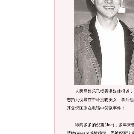
人民网娱乐讯据香港媒体报道：倪
志拍到倪震在中环拥吻美女，事后他
其父倪匡则在电话中笑谈事件！
绯闻多多的倪震(Joe)，多年来
慧敏(Vivian)感情稳定，周被倪家