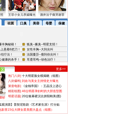
密照
王菲小女儿李嫣曝光
酒井法子痛哭谢罪
更多>>
热门八卦
|
十大明星脸女模揭晓（组图）
八卦爆料
|
刘欢与美女主持情史大曝光
第壹电影
|
《金钱帝国》：王晶没上进心
精彩组图
|
46位明星孕妇时的大胆造型图
明星话题
|
20位银幕硬汉比拼阳刚美(图)
撞衫
狐观演团】普契尼歌剧《艺术家生涯》打分贴
电影里15位大牌女星美图大盘点（组图）