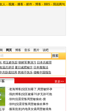
女人
-
视频
-
播客
-
邮件
-
博客
-
BBS
-
我说两句
闻
网页
博客
音乐
图片
说吧
长
邓玉娇失踪
朝鲜军事演习
日本兵赎罪
改温总讲话
夏日减肥秘方
日本瘦脸法
中共卧底结局
慈禧不快乐
侵略中国报告
更多>>
·
老海博客
|
倪匡别看了,周慧敏怀孕
·
我的博客
|
倪匡被爆70岁无孙可抱
·
张钧
倪震背叛周慧敏偷欢-搜
·
张钧
|
倪震背叛周慧敏偷欢事件
·
服装批发
|
内地美女撬周慧敏墙角
上学