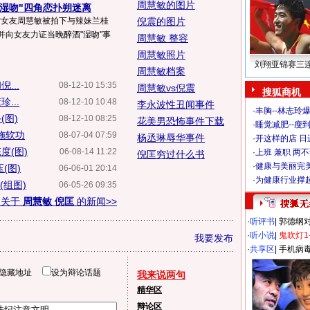
周慧敏的图片
"湿吻"四角恋扑朔迷离
震背女友周慧敏被拍下与辣妹兰桂
倪震的图片
,并向女友力证当晚醉酒"湿吻"事
周慧敏 整容
周慧敏照片
刘翔亚锦赛三
周慧敏档案
...
08-12-10 15:35
周慧敏vs倪震
搜狐商机
...
08-12-10 10:48
李永波性丑闻事件
·
丰胸--林志玲
(图)
08-12-10 08:25
花美男恐怖事件下载
·
睡觉减肥--瘦到
施软功
08-07-04 07:59
杨丞琳辱华事件
·
开这样的店 日进
度(图)
06-08-14 11:22
·
上班 兼职 两
倪匡穷过什么书
·
健康与美丽完
(图)
06-06-01 20:14
·
为健康行业撑
(组图)
06-05-26 09:35
多关于
周慧敏 倪匡
的新闻>>
·
听评书
|
郭德纲
·
听小说
|
鬼吹灯1
我要发布
·
共享区
|
手机病
隐藏地址
设为辩论话题
我来说两句
精华区
辩论区