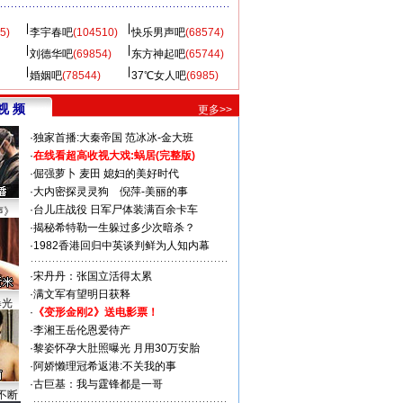
5)
李宇春吧
(104510)
快乐男声吧
(68574)
刘德华吧
(69854)
东方神起吧
(65744)
婚姻吧
(78544)
37℃女人吧
(6985)
视 频
更多>>
·
独家首播:大秦帝国
范冰冰-金大班
·
在线看超高收视大戏:
蜗居(完整版)
·
倔强萝卜
麦田
媳妇的美好时代
·
大内密探灵灵狗
倪萍-美丽的事
·
台儿庄战役 日军尸体装满百余卡车
声》
·
揭秘希特勒一生躲过多少次暗杀？
·
1982香港回归中英谈判鲜为人知内幕
·
宋丹丹：张国立活得太累
·
满文军有望明日获释
曝光
·
《变形金刚2》送电影票！
·
李湘王岳伦恩爱待产
·
黎姿怀孕大肚照曝光 月用30万安胎
·
阿娇懒理冠希返港:不关我的事
·
古巨基：我与霆锋都是一哥
不断