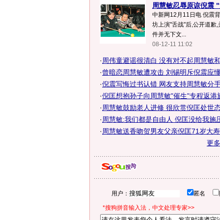
周慧敏忍辱原谅倪震 
中新网12月11日电 倪
坊上演"舌战"后,公开道歉
件并无下文...
08-12-11 11:02
·
周伟童避谣很清白 没有对不起周慧敏和倪
·
曾暗恋周慧敏遭攻击 刘锡明斥倪震应懂珍
·
倪震写悔过书认错 网友支持周慧敏分手
·
倪匡想抱孙子向周慧敏"催生"专程返港
·
周慧敏鼓励老人进修 很欣赏倪匡处世态
·
周慧敏:我们都是自由人 倪匡没给我施压
·
周慧敏送香吻贺男友父亲倪匡71岁大寿
更
用户：
匿名
*搜狗拼音输入法，中文处理专家>>