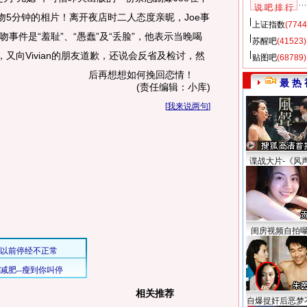
说 吧 排 行
吻5分钟的相片！离开夜店时二人态度亲昵，Joe事
上证指数
(7744
事件是“羞耻”、“愚蠢”及“丢脸”，他表示当晚喝
苏醒吧
(41523)
又向Vivian的朋友道歉，还说会反省及检讨，然
贴图吧
(68789)
后再想想如何挽回恋情！
最 热 
(责任编辑：小库)
[
我来说两句
]
谍战大片-《风
闺房视频自拍
相关推荐
自爆捉奸后恶梦