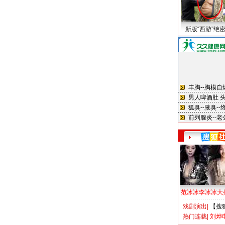
新版“西游”绝
范冰冰李冰冰大
戏剧演出
|
【搜
热门连载
|
刘烨