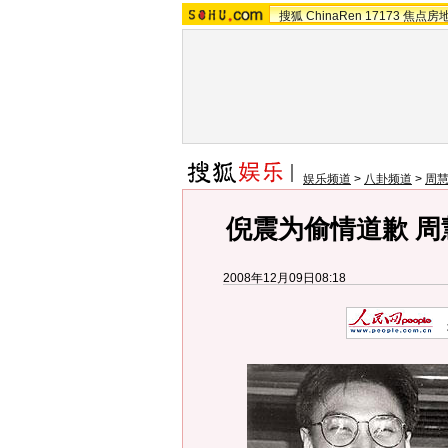
搜狐
ChinaRen
17173
焦点房
娱乐频道
>
八卦频道
>
周慧
倪震为偷情道歉 
2008年12月09日08:18