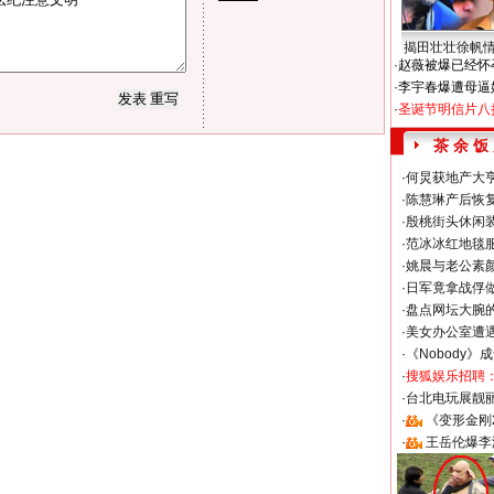
揭田壮壮徐帆
·
赵薇被爆已经怀
·
李宇春爆遭母逼
·
圣诞节明信片八
茶 余 饭
·
何炅获地产大亨
·
陈慧琳产后恢复
·
殷桃街头休闲装
·
范冰冰红地毯
·
姚晨与老公素
·
日军竟拿战俘
·
盘点网坛大腕
·
美女办公室遭
·
《Nobody》
·
搜狐娱乐招聘
·
台北电玩展靓丽S
·
《变形金刚
·
王岳伦爆李