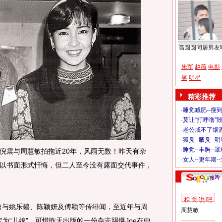
高圆圆同居男友
朱军
赵薇
电影
笑
明星
精彩推荐
·
睡觉减肥--瘦到
·
莫让“打呼噜”
·
老公戒不了烟酒
·
狐臭--腋臭--
·
睡觉--丰胸--
震与周慧敏拍拖近20年，风雨无数！昨天有杂
·
女人--更年期-
以书面形式忏悔，但二人至今没有露面交代事件，
相 关 说 吧
曾与姚乐碧、陈颖妍及傅颖等传绯闻，至近年与周
周慧敏
认定为“儿媳”，可惜昨天出版的一份杂志踢爆Joe在中